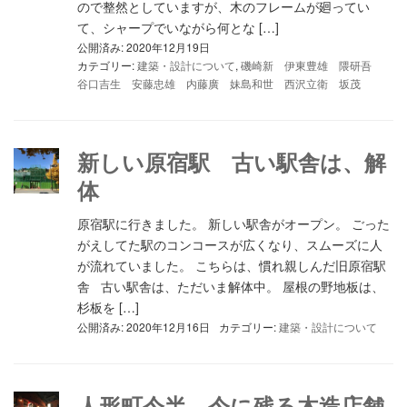
ので整然としていますが、木のフレームが廻ってい
て、シャープでいながら何とな […]
公開済み: 2020年12月19日
カテゴリー:
建築・設計について
,
磯崎新 伊東豊雄 隈研吾
谷口吉生 安藤忠雄 内藤廣 妹島和世 西沢立衛 坂茂
新しい原宿駅 古い駅舎は、解
体
原宿駅に行きました。 新しい駅舎がオープン。 ごった
がえしてた駅のコンコースが広くなり、スムーズに人
が流れていました。 こちらは、慣れ親しんだ旧原宿駅
舎 古い駅舎は、ただいま解体中。 屋根の野地板は、
杉板を […]
公開済み: 2020年12月16日
カテゴリー:
建築・設計について
人形町今半 今に残る木造店舗