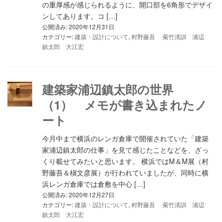
の重厚感が感じられるように、開口部を6角形でデザイ
ンしてあります。コ […]
公開済み: 2020年12月31日
カテゴリー:
建築・設計について
,
村野藤吾 菊竹清訓 浦辺
鎮太郎 大江宏
建築家浦辺鎮太郎の世界
（1） メモが書き込まれたノ
ート
今月中まで横浜のレンガ倉庫で開催されていた「建築
家浦辺鎮太郎の仕事」を見て感じたことなどを、ざっ
くり載せてみたいと思います。 横浜ではM＆M展（村
野藤吾＆槇文彦展）が行われていましたが、同時に横
浜レンガ倉庫では倉敷を中心 […]
公開済み: 2020年12月27日
カテゴリー:
建築・設計について
,
村野藤吾 菊竹清訓 浦辺
鎮太郎 大江宏