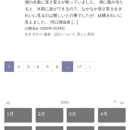
湖の水面に逆さ富士が映っていました。 湖に風が当た
ると、水面に波ができるので、なかなか逆さ富士をき
れいに見るのは難しいとの事でしたが、結構きれいに
見えました。 河口湖温泉 […]
公開済み: 2020年12月8日
カテゴリー:
建築・設計について
,
美しい景色
1
2
3
4
5
6
…
17
>
≪
≫
2020
▼
1月
2月
3月
4月