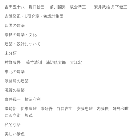
吉田五十八 堀口捨己 前川國男 坂倉準三 安井武雄 丹下健三
吉阪隆正・U研究室・象設計集団
四国の建築
奈良の建築・文化
建築・設計について
未分類
村野藤吾 菊竹清訓 浦辺鎮太郎 大江宏
東北の建築
淡路島の建築
滋賀の建築
白井晟一 柿沼守利
磯崎新 伊東豊雄 隈研吾 谷口吉生 安藤忠雄 内藤廣 妹島和世
西沢立衛 坂茂
私的な話
美しい景色