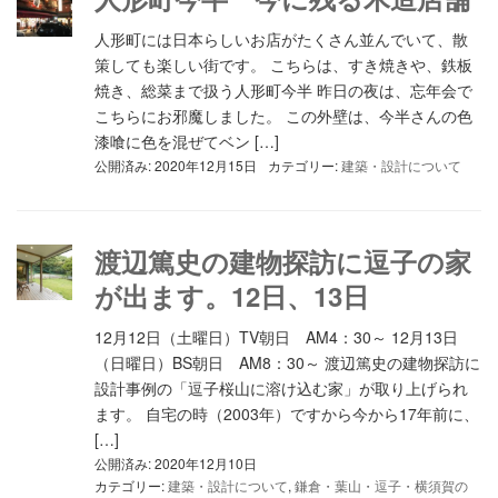
人形町には日本らしいお店がたくさん並んでいて、散
策しても楽しい街です。 こちらは、すき焼きや、鉄板
焼き、総菜まで扱う人形町今半 昨日の夜は、忘年会で
こちらにお邪魔しました。 この外壁は、今半さんの色
漆喰に色を混ぜてベン […]
公開済み: 2020年12月15日
カテゴリー:
建築・設計について
渡辺篤史の建物探訪に逗子の家
が出ます。12日、13日
12月12日（土曜日）TV朝日 AM4：30～ 12月13日
（日曜日）BS朝日 AM8：30～ 渡辺篤史の建物探訪に
設計事例の「逗子桜山に溶け込む家」が取り上げられ
ます。 自宅の時（2003年）ですから今から17年前に、
[…]
公開済み: 2020年12月10日
カテゴリー:
建築・設計について
,
鎌倉・葉山・逗子・横須賀の