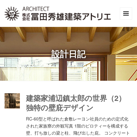
設計日記
建築家浦辺鎮太郎の世界（2）
独特の壁庇デザイン
RC-60型と呼ばれた倉敷レーヨン社員のための定式化
された家族寮の外観写真 1階のピロティーを構成する
壁、打ち放しの梁と柱、飛び出した庇。 コンクリート