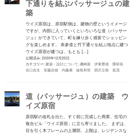
下通りを結ぶパッサージュの建
築
ウイズ原宿は、原宿駅側は、建物の壁というイメージ
ですが、内部に入っていくといろいろな道（パッサー
ジュ）ができていて、町を練り歩く感覚でショッピン
グを楽しめます。 表参道と竹下通りを結ぶ地点に建つ
ウイズ原宿が建つは、もとも […]
公開済み: 2020年12月20日
カテゴリー:
建築・設計について
,
磯崎新 伊東豊雄 隈研吾
谷口吉生 安藤忠雄 内藤廣 妹島和世 西沢立衛 坂茂
道（パッサージュ）の建築 ウ
イズ原宿
原宿駅の改札を出た、すぐ前に完成した商業、住宅の
複合ビル「ウイズ原宿」に立ち寄りました。 まずは、
目を引く木フレームの上層部。上階は、レジデンスな