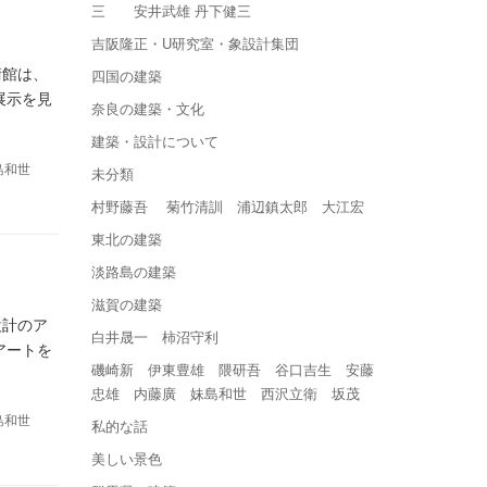
三 安井武雄 丹下健三
吉阪隆正・U研究室・象設計集団
術館は、
四国の建築
展示を見
奈良の建築・文化
建築・設計について
妹島和世
未分類
村野藤吾 菊竹清訓 浦辺鎮太郎 大江宏
東北の建築
淡路島の建築
滋賀の建築
設計のア
白井晟一 柿沼守利
アートを
磯崎新 伊東豊雄 隈研吾 谷口吉生 安藤
忠雄 内藤廣 妹島和世 西沢立衛 坂茂
妹島和世
私的な話
美しい景色