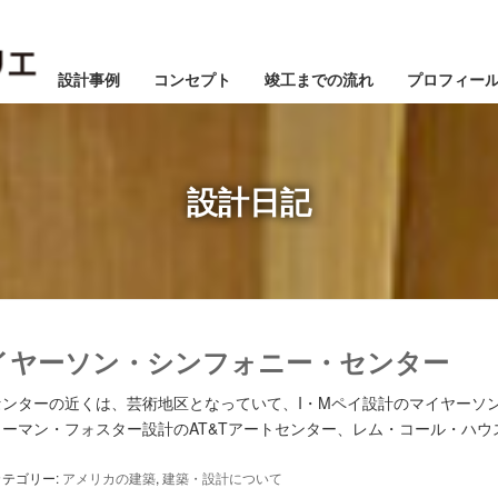
設計事例
コンセプト
竣工までの流れ
プロフィー
設計日記
マイヤーソン・シンフォニー・センター
1月
1月
1月
1月
1月
1月
1月
1月
1月
1月
1月
1月
1月
1月
1月
1月
1月
2月
2月
2月
2月
2月
2月
2月
2月
2月
2月
2月
2月
2月
2月
2月
2月
2月
3月
3月
3月
3月
3月
3月
3月
3月
3月
3月
3月
3月
3月
3月
3月
3月
3月
ンターの近くは、芸術地区となっていて、I・Mペイ設計のマイヤーソ
ーマン・フォスター設計のAT&Tアートセンター、レム・コール・ハウ
5月
5月
5月
5月
5月
5月
5月
5月
5月
5月
5月
5月
5月
5月
5月
5月
5月
6月
6月
6月
6月
6月
6月
6月
6月
6月
6月
6月
6月
6月
6月
6月
6月
6月
7月
7月
7月
7月
7月
7月
7月
7月
7月
7月
7月
7月
7月
7月
7月
7月
7月
カテゴリー:
アメリカの建築
,
建築・設計について