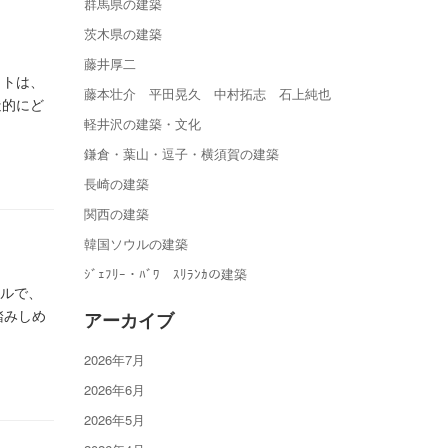
群馬県の建築
茨木県の建築
藤井厚二
ットは、
藤本壮介 平田晃久 中村拓志 石上純也
造的にど
軽井沢の建築・文化
鎌倉・葉山・逗子・横須賀の建築
長崎の建築
関西の建築
韓国ソウルの建築
ｼﾞｪﾌﾘｰ・ﾊﾞﾜ ｽﾘﾗﾝｶの建築
ールで、
踏みしめ
アーカイブ
2026年7月
2026年6月
2026年5月