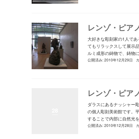
レンゾ・ピア
大好きな彫刻家の1人であ
てもリラックスして展示品
ルミ成形の鋳物で、鋳物には
公開済み: 2010年12月29日
レンゾ・ピア
ダラスにあるナッシャー
28
の個人彫刻美術館です。
することで内部に自然光を採
公開済み: 2010年12月28日