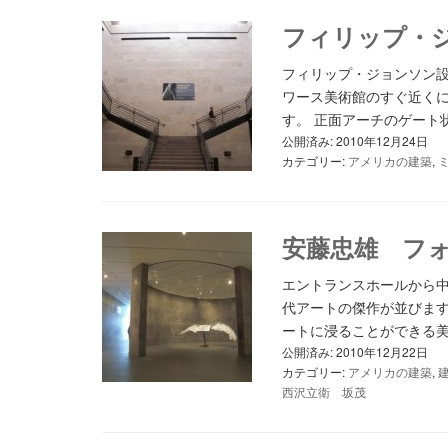
フィリップ・
フィリップ・ジョンソン
ワース美術館のすぐ近く
す。 正面アーチのゲート状
公開済み: 2010年12月24日
カテゴリー:
アメリカの建築
,
安藤忠雄 フォ
エントランスホールから中
代アートの傑作が並びます
ートに浸ることができる美術
公開済み: 2010年12月22日
カテゴリー:
アメリカの建築
,
西沢立衛 坂茂