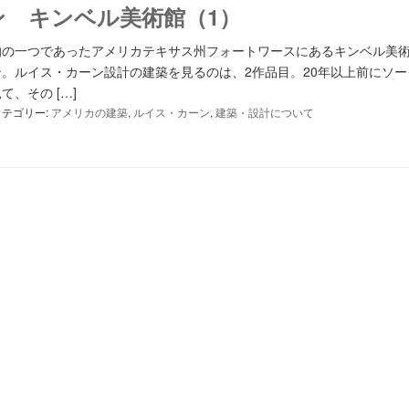
ン キンベル美術館（1）
的の一つであったアメリカテキサス州フォートワースにあるキンベル美
。ルイス・カーン設計の建築を見るのは、2作品目。20年以上前にソー
、その […]
カテゴリー:
アメリカの建築
,
ルイス・カーン
,
建築・設計について