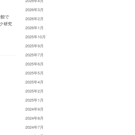
2026年4月
2026年3月
術館で
2026年2月
ク研究
2026年1月
2025年10月
2025年9月
2025年7月
2025年6月
2025年5月
2025年4月
2025年2月
2025年1月
2024年9月
2024年8月
2024年7月