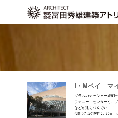
I・Mペイ 
ダラスのナッシャー彫刻セ
フォニー・センターや、ノ
などが建ち並んでい […]
公開済み: 2010年12月30日