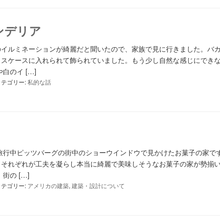
ンデリア
のイルミネーションが綺麗だと聞いたので、家族で見に行きました。バ
ラスケースに入れられて飾られていました。もう少し自然な感じにでき
白のイ […]
カテゴリー:
私的な話
旅行中ピッツバーグの街中のショーウインドウで見かけたお菓子の家で
、それぞれが工夫を凝らし本当に綺麗で美味しそうなお菓子の家が勢揃
街の […]
カテゴリー:
アメリカの建築
,
建築・設計について