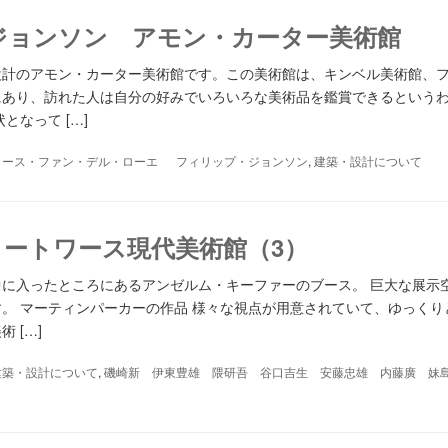
ジョンソン アモン・カーター美術館
設計のアモン・カーター美術館です。この美術館は、キンベル美術館、
にあり、訪れた人は自分の好みでいろいろな美術品を鑑賞できるという
となって […]
ミース・ファン・デル・ローエ フィリップ・ジョンソン
,
建築・設計について
ートワース現代美術館（3）
に入ったところにあるアンゼルム・キーファーのブース。 巨大な展示
。 マーティンパーカーの作品 様々な視点が用意されていて、ゆっくり
 […]
建築・設計について
,
磯崎新 伊東豊雄 隈研吾 谷口吉生 安藤忠雄 内藤廣 