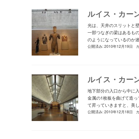
ルイス・カー
光は、天井のスリットと
一部つなぎの梁はあるも
のようになっているのか迷い
公開済み: 2010年12月19日
ルイス・カー
地下部分の入口から中に入
金属の1枚板を曲げて造っ
て昇っていきますと、美しく
公開済み: 2010年12月18日