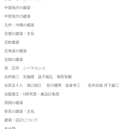
中国地方の建築
中部地方の建築
九州・沖縄の建築
京都の建築・文化
北欧建築
北海道の建築
北陸の建築
原 広司 シーラカンス
吉村順三 宮脇檀 益子義弘 堀部安嗣
吉田五十八 堀口捨己 前川國男 坂倉準三 安井武雄 丹下健三
吉阪隆正・U研究室・象設計集団
四国の建築
奈良の建築・文化
建築・設計について
未分類