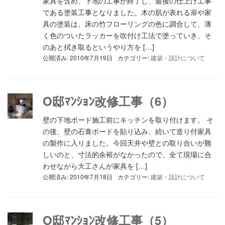
家具を含め、下地の工事が終了し、最後の仕上げ工事
である塗装工事となりました。木の肌が表れる扉や家
具の塗装は、床の竹フローリングの色に調合して、薄
く色のついたラッカーを吹付け工法で塗っていき、そ
のあと拭き取るというやり方を […]
公開済み: 2010年7月19日
カテゴリー:
建築・設計について
O邸ﾏﾝｼｮﾝ改修工事（6）
壁の下地ボード施工前にキッチンを取り付けます。 そ
の後、壁の石膏ボードを貼り込み、続いて造り付家具
の製作に入りました。今回天井や壁との取り合いが難
しいのと、寸法的余裕がなかったので、全て現場に合
わせながら大工さんが家具を […]
公開済み: 2010年7月18日
カテゴリー:
建築・設計について
O邸ﾏﾝｼｮﾝ改修工事（5）