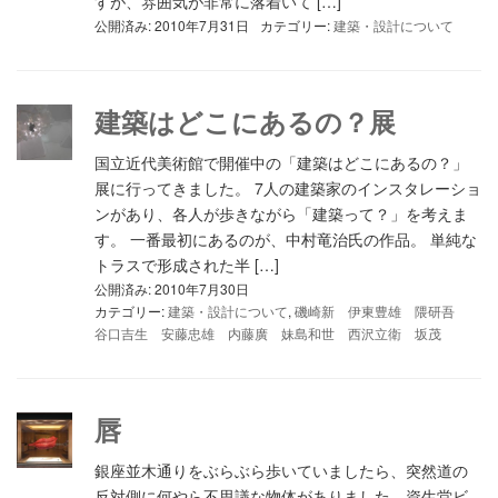
すが、雰囲気が非常に落着いて […]
公開済み: 2010年7月31日
カテゴリー:
建築・設計について
建築はどこにあるの？展
国立近代美術館で開催中の「建築はどこにあるの？」
展に行ってきました。 7人の建築家のインスタレーショ
ンがあり、各人が歩きながら「建築って？」を考えま
す。 一番最初にあるのが、中村竜治氏の作品。 単純な
トラスで形成された半 […]
公開済み: 2010年7月30日
カテゴリー:
建築・設計について
,
磯崎新 伊東豊雄 隈研吾
谷口吉生 安藤忠雄 内藤廣 妹島和世 西沢立衛 坂茂
唇
銀座並木通りをぶらぶら歩いていましたら、突然道の
反対側に何やら不思議な物体がありました。資生堂ビ