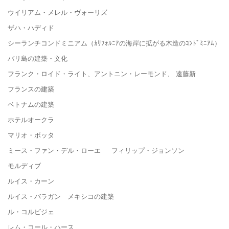
ウイリアム・メレル・ヴォーリズ
ザハ・ハディド
シーランチコンドミニアム（ｶﾘﾌｫﾙﾆｱの海岸に拡がる木造のｺﾝﾄﾞﾐﾆｱﾑ）
バリ島の建築・文化
フランク・ロイド・ライト、アントニン・レーモンド、 遠藤新
フランスの建築
ベトナムの建築
ホテルオークラ
マリオ・ボッタ
ミース・ファン・デル・ローエ フィリップ・ジョンソン
モルディブ
ルイス・カーン
ルイス・バラガン メキシコの建築
ル・コルビジェ
レム・コール・ハース