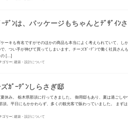
ｰﾃﾞﾝは、パッケージもちゃんとﾃﾞｻﾞｲﾝ
ズケーキも有名ですがそのほかの商品も本当によく考えられていて、し
で、つい手が伸びて買ってしまいます。チーズｶﾞｰﾃﾞﾝで働く社員さん
 […]
テゴリー:
建築・設計について
ｶﾞｰﾃﾞﾝしらさぎ邸
夏休み。 栃木県那須に行ってきました。 御用邸もあり、夏は過ごしや
いる那須。平日にもかかわらず、多くの観光客で賑わっていました。 まず
テゴリー:
建築・設計について