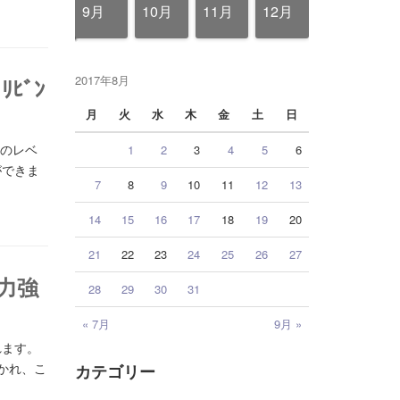
12月
12月
12月
12月
12月
12月
12月
12月
12月
12月
12月
12月
12月
12月
12月
12月
12月
9月
10月
11月
12月
2017年8月
ﾋﾞﾝ
月
火
水
木
金
土
日
このレベ
1
2
3
4
5
6
ができま
7
8
9
10
11
12
13
14
15
16
17
18
19
20
21
22
23
24
25
26
27
力強
28
29
30
31
« 7月
9月 »
れます。
置かれ、こ
カテゴリー