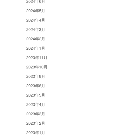
2024年6月
2024年5月
2024年4月
2024年3月
2024年2月
2024年1月
2023年11月
2023年10月
2023年9月
2023年8月
2023年5月
2023年4月
2023年3月
2023年2月
2023年1月