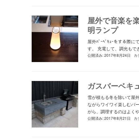
屋外で音楽を楽し
明ランプ
屋外ﾊﾞｰﾍﾞｷｭｰをする
す。 充電して、調光もで
公開済み: 2017年8月24日
カ
ガスバーベキュ
雪が積もる冬を除いて屋
ながらワイワイ楽しむバー
がら、調理するのはよくやり
公開済み: 2017年8月21日
カ