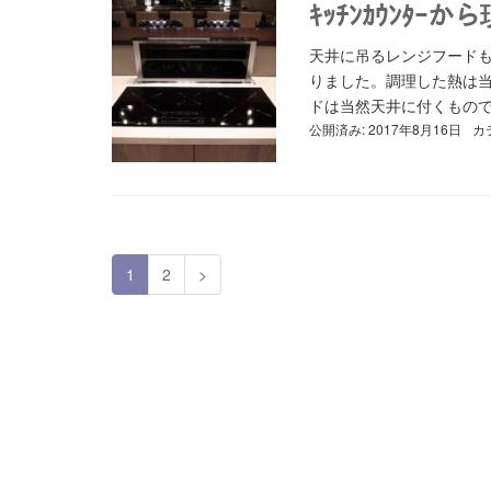
ｷｯﾁﾝｶｳﾝﾀ
天井に吊るレンジフードも
りました。調理した熱は
ドは当然天井に付くものでし
公開済み: 2017年8月16日
カ
1
2
>