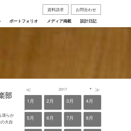
資料請求
お問合わせ
ル
ポートフォリオ
メディア掲載
設計日記
≪
≫
2017
▼
楽部
4月
4月
4月
4月
4月
4月
4月
4月
4月
4月
4月
4月
4月
4月
4月
4月
4月
1月
2月
3月
4月
る清らか
8月
8月
8月
8月
8月
8月
8月
8月
8月
8月
8月
8月
8月
8月
8月
8月
8月
5月
6月
7月
8月
須の大自