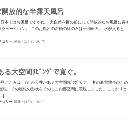
ば開放的な半露天風呂
日本ではお風呂ですかね。 大自然を目の前にして開放的なお風呂に身
クゼーション。 このお風呂の浴槽の緑の石は十和田石。 水が入ると、ｴﾒ
テゴリー:
建築・設計について
る大空間ﾘﾋﾞﾝｸﾞで寛ぐ。
見どころは、7ｍの天井がある大空間ﾘﾋﾞﾝｸﾞです。 冬の豪雪地帯のた
の屋根。その屋根の形状をそのまま内部空間に表現しました。しっかりと
…]
テゴリー:
建築・設計について