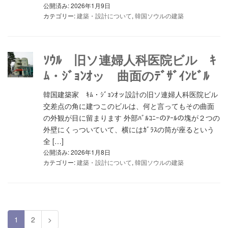
公開済み: 2026年1月9日
カテゴリー:
建築・設計について
,
韓国ソウルの建築
ｿｳﾙ 旧ソ連婦人科医院ビル ｷ
ﾑ・ｼﾞｮﾝｵッ 曲面のﾃﾞｻﾞｲﾝﾋﾞﾙ
韓国建築家 ｷﾑ・ｼﾞｮﾝｵッ設計の旧ソ連婦人科医院ビル
交差点の角に建つこのビルは、何と言ってもその曲面
の外観が目に留まります 外部ﾊﾞﾙｺﾆｰのｱｰﾙの塊が２つの
外壁にくっついていて、横にはｶﾞﾗｽの筒が座るという
全 […]
公開済み: 2026年1月8日
カテゴリー:
建築・設計について
,
韓国ソウルの建築
1
2
>