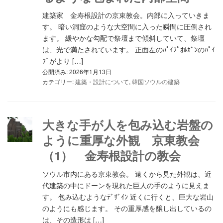
建築家 金寿根設計の京東教会。内部に入っていきま
す。 暗い洞窟のような大空間に入った瞬間に圧倒され
ます。 緩やかな勾配で祭壇まで傾斜していて、祭壇
は、光で満たされています。 正面左のﾊﾟｲﾌﾟｵﾙｶﾞﾝのﾊﾟｲ
ﾌﾟがより […]
公開済み: 2026年1月13日
カテゴリー:
建築・設計について
,
韓国ソウルの建築
大きな手が人を包み込む岩盤の
ように重厚な外観 京東教会
（1） 金寿根設計の教会
ソウル市内にある京東教会。 遠くから見た外観は、近
代建築の中にドーンを現れた巨人の手のように見えま
す。 包み込むようなﾃﾞｻﾞｲﾝ 近くに行くと、巨大な岩山
のようにも感じます。 その重厚感を醸し出しているの
は、その造形は […]