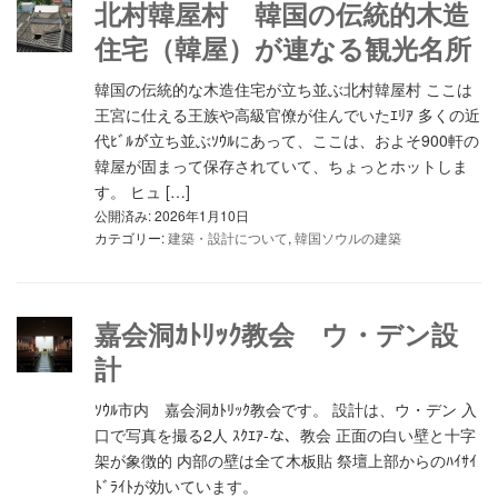
北村韓屋村 韓国の伝統的木造
住宅（韓屋）が連なる観光名所
韓国の伝統的な木造住宅が立ち並ぶ北村韓屋村 ここは
王宮に仕える王族や高級官僚が住んでいたｴﾘｱ 多くの近
代ﾋﾞﾙが立ち並ぶｿｳﾙにあって、ここは、およそ900軒の
韓屋が固まって保存されていて、ちょっとホットしま
す。 ヒュ […]
公開済み: 2026年1月10日
カテゴリー:
建築・設計について
,
韓国ソウルの建築
嘉会洞ｶﾄﾘｯｸ教会 ウ・デン設
計
ｿｳﾙ市内 嘉会洞ｶﾄﾘｯｸ教会です。 設計は、ウ・デン 入
口で写真を撮る2人 ｽｸｴｱ-な、教会 正面の白い壁と十字
架が象徴的 内部の壁は全て木板貼 祭壇上部からのﾊｲｻｲ
ﾄﾞﾗｲﾄが効いています。