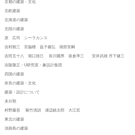
京都の建築・文化
北欧建築
北海道の建築
北陸の建築
原 広司 シーラカンス
吉村順三 宮脇檀 益子義弘 堀部安嗣
吉田五十八 堀口捨己 前川國男 坂倉準三 安井武雄 丹下健三
吉阪隆正・U研究室・象設計集団
四国の建築
奈良の建築・文化
建築・設計について
未分類
村野藤吾 菊竹清訓 浦辺鎮太郎 大江宏
東北の建築
淡路島の建築