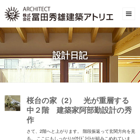
設計日記
桜台の家（2） 光が重層する
中２階 建築家阿部勤設計の秀
作
さて、2階へと上がります。 階段振返って玄関方向を見
る。 ここにもしっかりﾊｲｻｲﾄﾞﾗｲﾄが組みこめれていま