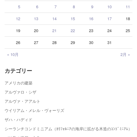
5
6
7
8
9
10
11
12
13
14
15
16
17
18
19
20
21
22
23
24
25
26
27
28
29
30
31
« 10月
2月 »
カテゴリー
アメリカの建築
アルヴァロ・シザ
アルヴァ・アアルト
ウイリアム・メレル・ヴォーリズ
ザハ・ハディド
シーランチコンドミニアム（ｶﾘﾌｫﾙﾆｱの海岸に拡がる木造のｺﾝﾄﾞﾐﾆｱﾑ）