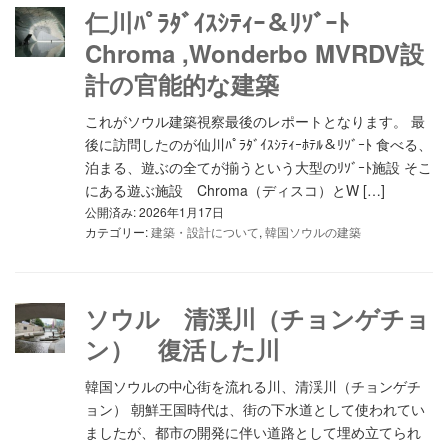
仁川ﾊﾟﾗﾀﾞｲｽｼﾃｨｰ＆ﾘｿﾞｰﾄ
Chroma ,Wonderbo MVRDV設
計の官能的な建築
これがソウル建築視察最後のレポートとなります。 最
後に訪問したのが仙川ﾊﾟﾗﾀﾞｲｽｼﾃｨｰﾎﾃﾙ＆ﾘｿﾞｰﾄ 食べる、
泊まる、遊ぶの全てが揃うという大型のﾘｿﾞｰﾄ施設 そこ
にある遊ぶ施設 Chroma（ディスコ）とW […]
公開済み: 2026年1月17日
カテゴリー:
建築・設計について
,
韓国ソウルの建築
ソウル 清渓川（チョンゲチョ
ン） 復活した川
韓国ソウルの中心街を流れる川、清渓川（チョンゲチ
ョン） 朝鮮王国時代は、街の下水道として使われてい
ましたが、都市の開発に伴い道路として埋め立てられ