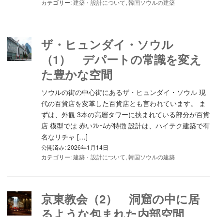
カテゴリー:
建築・設計について
,
韓国ソウルの建築
ザ・ヒュンダイ・ソウル
（1） デパートの常識を変え
た豊かな空間
ソウルの街の中心街にあるザ・ヒュンダイ・ソウル 現
代の百貨店を変革した百貨店とも言われています。 ま
ずは、外観 3本の高層タワーに挟まれている部分が百貨
店 模型では 赤いﾌﾚｰﾑが特徴 設計は、ハイテク建築で有
名なリチャ […]
公開済み: 2026年1月14日
カテゴリー:
建築・設計について
,
韓国ソウルの建築
京東教会（2） 洞窟の中に居
るような包まれた内部空間