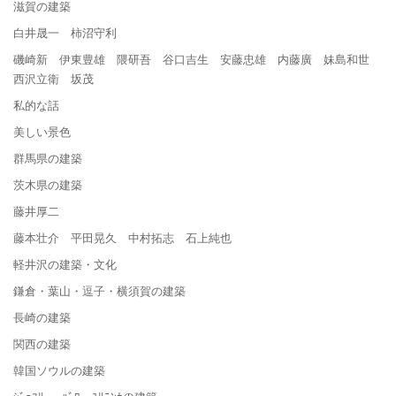
滋賀の建築
白井晟一 柿沼守利
磯崎新 伊東豊雄 隈研吾 谷口吉生 安藤忠雄 内藤廣 妹島和世
西沢立衛 坂茂
私的な話
美しい景色
群馬県の建築
茨木県の建築
藤井厚二
藤本壮介 平田晃久 中村拓志 石上純也
軽井沢の建築・文化
鎌倉・葉山・逗子・横須賀の建築
長崎の建築
関西の建築
韓国ソウルの建築