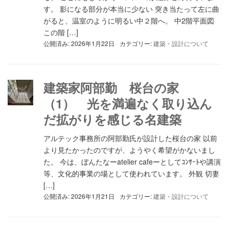
す。 影になる部分が本当に少ない 突き当たって左に曲
がると、温室のように明るい中２階へ。 中2階平面図
この階 […]
公開済み: 2026年1月22日
カテゴリー:
建築・設計について
建築家阿部勤 桜台の家
（1） 光を満遍なく取り込ん
だ拡がりを感じる名建築
アルテック事務所の阿部勤氏が設計した桜台の家 以前
より見たかったのですが、ようやく希望がかないまし
た。 今は、ぼんたなーatelier cafeーとしてｺﾝｻｰﾄや講演
等、文化的事業の場として使われています。 外観 切妻
[…]
公開済み: 2026年1月21日
カテゴリー:
建築・設計について