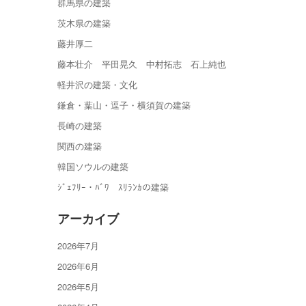
群馬県の建築
茨木県の建築
藤井厚二
藤本壮介 平田晃久 中村拓志 石上純也
軽井沢の建築・文化
鎌倉・葉山・逗子・横須賀の建築
長崎の建築
関西の建築
韓国ソウルの建築
ｼﾞｪﾌﾘｰ・ﾊﾞﾜ ｽﾘﾗﾝｶの建築
アーカイブ
2026年7月
2026年6月
2026年5月