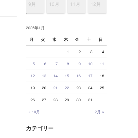
12月
12月
12月
12月
12月
12月
12月
12月
12月
12月
12月
12月
12月
12月
12月
12月
12月
9月
10月
11月
12月
2026年1月
月
火
水
木
金
土
日
1
2
3
4
5
6
7
8
9
10
11
12
13
14
15
16
17
18
19
20
21
22
23
24
25
26
27
28
29
30
31
« 10月
2月 »
カテゴリー