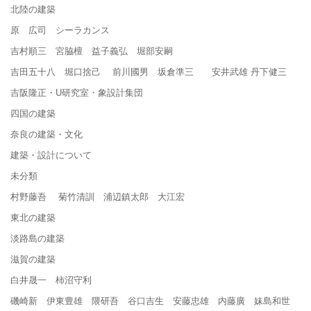
北陸の建築
原 広司 シーラカンス
吉村順三 宮脇檀 益子義弘 堀部安嗣
吉田五十八 堀口捨己 前川國男 坂倉準三 安井武雄 丹下健三
吉阪隆正・U研究室・象設計集団
四国の建築
奈良の建築・文化
建築・設計について
未分類
村野藤吾 菊竹清訓 浦辺鎮太郎 大江宏
東北の建築
淡路島の建築
滋賀の建築
白井晟一 柿沼守利
磯崎新 伊東豊雄 隈研吾 谷口吉生 安藤忠雄 内藤廣 妹島和世