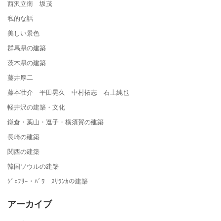
西沢立衛 坂茂
私的な話
美しい景色
群馬県の建築
茨木県の建築
藤井厚二
藤本壮介 平田晃久 中村拓志 石上純也
軽井沢の建築・文化
鎌倉・葉山・逗子・横須賀の建築
長崎の建築
関西の建築
韓国ソウルの建築
ｼﾞｪﾌﾘｰ・ﾊﾞﾜ ｽﾘﾗﾝｶの建築
アーカイブ