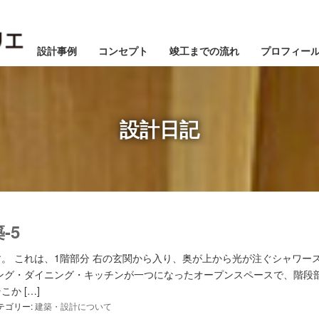
設計事例
コンセプト
竣工までの流れ
プロフィー
設計日記
-5
1月
1月
1月
1月
1月
1月
1月
1月
1月
1月
1月
1月
1月
1月
1月
1月
1月
2月
2月
2月
2月
2月
2月
2月
2月
2月
2月
2月
2月
2月
2月
2月
2月
2月
3月
3月
3月
3月
3月
3月
3月
3月
3月
3月
3月
3月
3月
3月
3月
3月
3月
。 これは、1階部分 右の玄関から入り、奥が上から光が注ぐシャワー
ング・ダイニング・キッチンが一つになったオープンスペースで、階段
5月
5月
5月
5月
5月
5月
5月
5月
5月
5月
5月
5月
5月
5月
5月
5月
5月
6月
6月
6月
6月
6月
6月
6月
6月
6月
6月
6月
6月
6月
6月
6月
6月
6月
7月
7月
7月
7月
7月
7月
7月
7月
7月
7月
7月
7月
7月
7月
7月
7月
7月
か […]
テゴリー:
建築・設計について