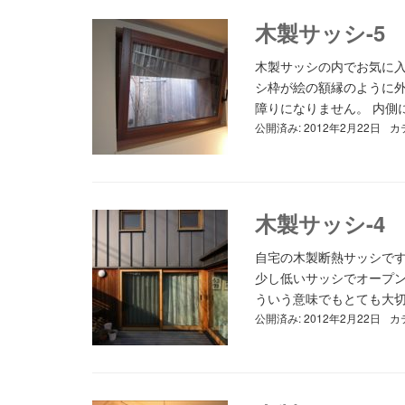
木製サッシ-5
木製サッシの内でお気に入
シ枠が絵の額縁のように外
障りになりません。 内側に倒
公開済み: 2012年2月22日
カ
木製サッシ-4
自宅の木製断熱サッシです
少し低いサッシでオープ
ういう意味でもとても大切で
公開済み: 2012年2月22日
カ