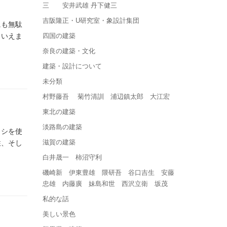
三 安井武雄 丹下健三
吉阪隆正・U研究室・象設計集団
にも無駄
四国の建築
といえま
奈良の建築・文化
建築・設計について
未分類
村野藤吾 菊竹清訓 浦辺鎮太郎 大江宏
東北の建築
淡路島の建築
ッシを使
滋賀の建築
性、そし
白井晟一 柿沼守利
磯崎新 伊東豊雄 隈研吾 谷口吉生 安藤
忠雄 内藤廣 妹島和世 西沢立衛 坂茂
私的な話
美しい景色