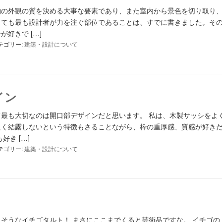
物の外観の質を決める大事な要素であり、また室内から景色を切り取り
しても最も設計者が力を注ぐ部位であることは、すでに書きました。そ
好きで […]
テゴリー:
建築・設計について
イン
最も大切なのは開口部デザインだと思います。 私は、木製サッシをよ
良く結露しないという特徴もさることながら、枠の重厚感、質感が好き
好き […]
テゴリー:
建築・設計について
そうなイチゴタルト！ まさにここまでくると芸術品ですな。 イチゴの