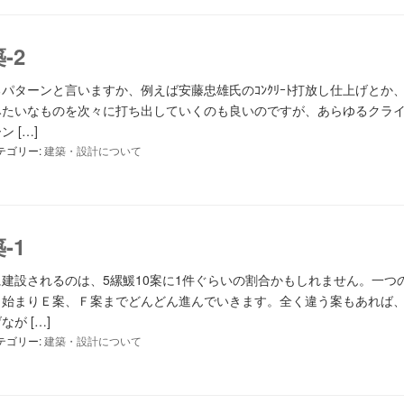
-2
パターンと言いますか、例えば安藤忠雄氏のｺﾝｸﾘｰﾄ打放し仕上げとか
みたいなものを次々に打ち出していくのも良いのですが、あらゆるクラ
 […]
テゴリー:
建築・設計について
-1
建設されるのは、5縲鰀10案に1件ぐらいの割合かもしれません。一つ
ら始まりＥ案、Ｆ案までどんどん進んでいきます。全く違う案もあれば
が […]
テゴリー:
建築・設計について