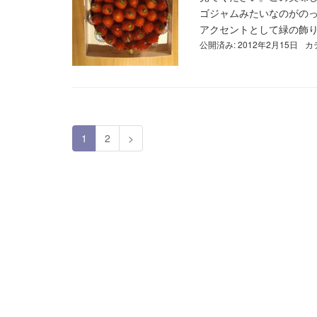
ゴジャムみたいなのがのっ
アクセントとして緑の飾り？
公開済み: 2012年2月15日
カ
1
2
>