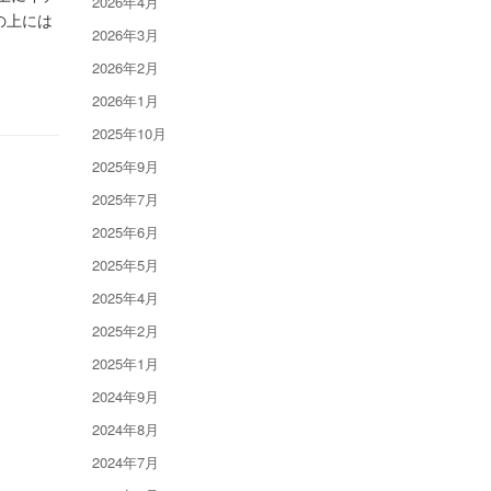
2026年4月
の上には
2026年3月
2026年2月
2026年1月
2025年10月
2025年9月
2025年7月
2025年6月
2025年5月
2025年4月
2025年2月
2025年1月
2024年9月
2024年8月
2024年7月