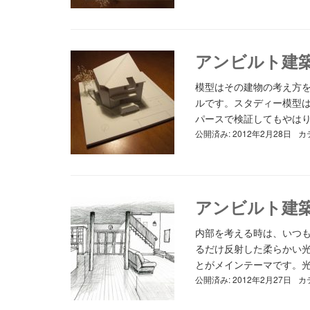
アンビルト建築
模型はその建物の考え方
ルです。スタディー模型
パースで検証してもやはり立
公開済み: 2012年2月28日
カ
アンビルト建築
内部を考える時は、いつ
るだけ反射した柔らかい
とがメインテーマです。光が
公開済み: 2012年2月27日
カ