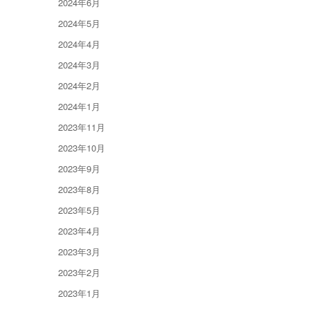
2024年6月
2024年5月
2024年4月
2024年3月
2024年2月
2024年1月
2023年11月
2023年10月
2023年9月
2023年8月
2023年5月
2023年4月
2023年3月
2023年2月
2023年1月