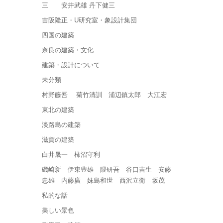
三 安井武雄 丹下健三
吉阪隆正・U研究室・象設計集団
四国の建築
奈良の建築・文化
建築・設計について
未分類
村野藤吾 菊竹清訓 浦辺鎮太郎 大江宏
東北の建築
淡路島の建築
滋賀の建築
白井晟一 柿沼守利
磯崎新 伊東豊雄 隈研吾 谷口吉生 安藤
忠雄 内藤廣 妹島和世 西沢立衛 坂茂
私的な話
美しい景色