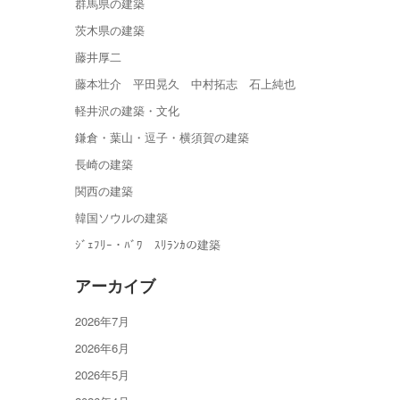
群馬県の建築
茨木県の建築
藤井厚二
藤本壮介 平田晃久 中村拓志 石上純也
軽井沢の建築・文化
鎌倉・葉山・逗子・横須賀の建築
長崎の建築
関西の建築
韓国ソウルの建築
ｼﾞｪﾌﾘｰ・ﾊﾞﾜ ｽﾘﾗﾝｶの建築
アーカイブ
2026年7月
2026年6月
2026年5月