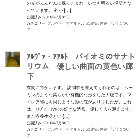
の光がふんだんに採りこまれ、いつも明るい場所とな
っています。 外か […]
公開済み: 2016年7月31日
カテゴリー:
アルヴァ・アアルト
,
北欧建築
,
建築・設計につい
て
ｱﾙｳﾞｧ・ｱｱﾙﾄ パイオミのサナト
リウム 優しい曲面の黄色い廊
下
玄関に向かいます。 訪問客を迎えてくれるのは、ムー
ミンのような柔らかい有機的な形をした大庇です。マ
イレア邸にも同じような形の庇がありましたが、これ
は、ｱﾙｳﾞｧ・ｱｱﾙﾄの好きな造形。優しく人を迎えます。
また療養生活とい […]
公開済み: 2016年7月30日
カテゴリー:
アルヴァ・アアルト
,
北欧建築
,
建築・設計につい
て