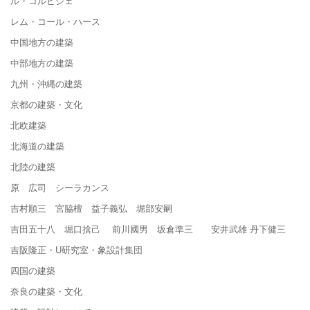
ル・コルビジェ
レム・コール・ハース
中国地方の建築
中部地方の建築
九州・沖縄の建築
京都の建築・文化
北欧建築
北海道の建築
北陸の建築
原 広司 シーラカンス
吉村順三 宮脇檀 益子義弘 堀部安嗣
吉田五十八 堀口捨己 前川國男 坂倉準三 安井武雄 丹下健三
吉阪隆正・U研究室・象設計集団
四国の建築
奈良の建築・文化