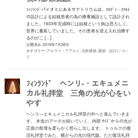
ﾌｨﾝﾗﾝﾄﾞパイオミにあるサナトリウムは、ｱﾙｳﾞｧ・ｱｱﾙﾄ
の設計による結核患者の為の療養施設として設計され
ました。1933年完成時には結核という病は恐ろしく、
世界に蔓延していました。その患者を迎え入れ治療す
るのがこ […]
公開済み: 2016年7月28日
カテゴリー:
アルヴァ・アアルト
,
北欧建築
,
建築・設計につい
て
ﾌｨﾝﾗﾝﾄﾞ ヘンリ-・エキュメニ
カル礼拝堂 三角の光が心をい
やす
ヘンリ―エキュメニカル礼拝堂の中へと進んでいきま
す。 木造のアーチが続いていく、内部 ｻｲﾄﾞからの光が
正面の祭壇を柔らかく照らし出します。 トゥルクの復
活礼拝堂でみた、横からの光の現代版。ただ復活礼拝