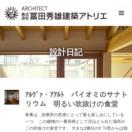
設計日記
ｱﾙｳﾞｧ・ｱｱﾙﾄ パイオミのサナト
リウム 明るい吹抜けの食堂
食事は、診療所の患者にとって最も楽しみにしている
一つ。 この建物の一番容積として沢山とられた場所が
この吹抜けの食堂です。 大きな2層分のｶﾞﾗｽ窓からは朝