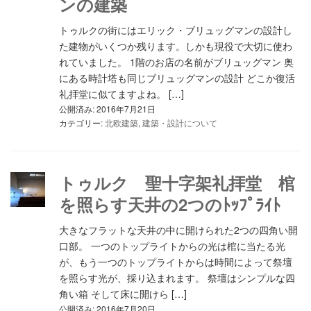
ンの建築
トゥルクの街にはエリック・ブリュッグマンの設計し
た建物がいくつか残ります。しかも現役で大切に使わ
れていました。 1階のお店の名前がブリュッグマン 奥
にある時計塔も同じブリュッグマンの設計 どこか復活
礼拝堂に似てますよね。 […]
公開済み: 2016年7月21日
カテゴリー:
北欧建築
,
建築・設計について
トゥルク 聖十字架礼拝堂 棺
を照らす天井の2つのﾄｯﾌﾟﾗｲﾄ
大きなフラットな天井の中に開けられた2つの四角い開
口部。 一つのトップライトからの光は棺に当たる光
が、もう一つのトップライトからは時間によって祭壇
を照らす光が、採り込まれます。 祭壇はシンプルな四
角い箱 そして床に開けら […]
公開済み: 2016年7月20日