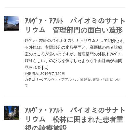
ｱﾙｳﾞｧ・ｱｱﾙﾄ パイオミのサナト
リウム 管理部門の面白い造形
ｱﾙｳﾞｧ・ｱｱﾙﾄのパイオミのサナトリウムとして紹介され
る外観は、玄関部分の扇形平面と、高層棟の患者診療
室のところが多いのですが、管理部門の外観もｱﾙｳﾞｧ・
ｱｱﾙﾄらしい手のひらを伸ばしたような平面計画が垣間
見られ楽 […]
公開済み: 2016年7月29日
カテゴリー:
アルヴァ・アアルト
,
北欧建築
,
建築・設計につい
て
ｱﾙｳﾞｧ・ｱｱﾙﾄ パイオミのサナト
リウム 松林に囲まれた患者重
視の診療施設