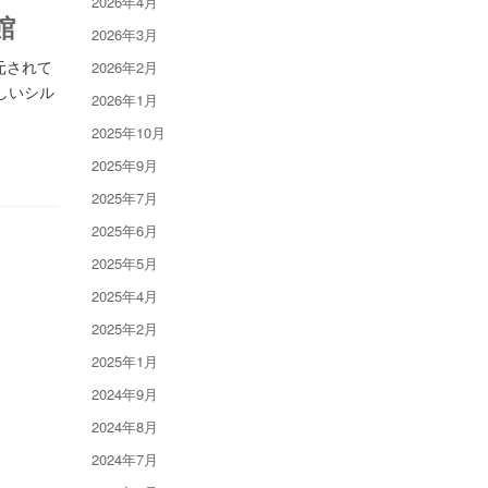
2026年4月
館
2026年3月
元されて
2026年2月
しいシル
2026年1月
2025年10月
2025年9月
2025年7月
2025年6月
2025年5月
2025年4月
2025年2月
2025年1月
2024年9月
2024年8月
2024年7月