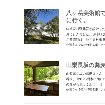
八ヶ岳美術館
に行く。
建築家村野藤吾が設計した
見に行きました。 京都工
岳美術館は、地元原村出身の
公開済み: 2024年5月23日
カ
山梨長坂の蕎
山梨県長坂の蕎麦屋さん「
看板。 沢山の樹木に囲われ
の森が心地よく迎え […]
公開済み: 2024年5月22日
カ