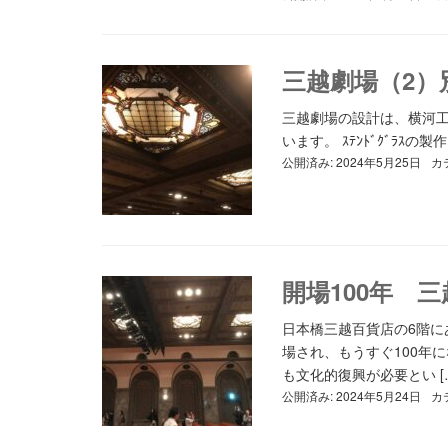
三越劇場（2）別
三越劇場の設計は、横河工務
います。 ｽﾃﾝﾄﾞｸﾞﾗｽの
公開済み: 2024年5月25日
カ
開場100年 
日本橋三越百貨店の6階に
場され、もうすぐ100年
も文化的復興が必要とい [
公開済み: 2024年5月24日
カ