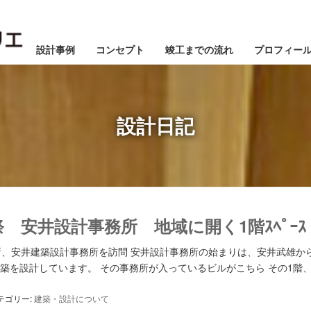
設計事例
コンセプト
竣工までの流れ
プロフィー
設計日記
祭 安井設計事務所 地域に開く1階ｽﾍﾟｰｽ
1月
1月
1月
1月
1月
1月
1月
1月
1月
1月
1月
1月
1月
1月
1月
1月
1月
2月
2月
2月
2月
2月
2月
2月
2月
2月
2月
2月
2月
2月
2月
2月
2月
2月
3月
3月
3月
3月
3月
3月
3月
3月
3月
3月
3月
3月
3月
3月
3月
3月
3月
、安井建築設計事務所を訪問 安井設計事務所の始まりは、安井武雄か
建築を設計しています。 その事務所が入っているビルがこちら その1階、
5月
5月
5月
5月
5月
5月
5月
5月
5月
5月
5月
5月
5月
5月
5月
5月
5月
6月
6月
6月
6月
6月
6月
6月
6月
6月
6月
6月
6月
6月
6月
6月
6月
6月
7月
7月
7月
7月
7月
7月
7月
7月
7月
7月
7月
7月
7月
7月
7月
7月
7月
テゴリー:
建築・設計について