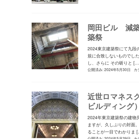
岡田ビル 減築
築祭
2024東京建築祭にて九段
規に合致しないものでした
し、さらに その斫りと […
公開済み: 2024年5月30日
カ
近世ロマネス
ビルディング
2024年東京建築祭の建
ますが、久しぶりの対面。
ることが一目でわかりま [
公開済み: 2024年5月29日
カ