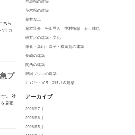
群馬県の建築
茨木県の建築
藤井厚二
こちら
藤本壮介 平田晃久 中村拓志 石上純也
のハラカ
軽井沢の建築・文化
鎌倉・葉山・逗子・横須賀の建築
長崎の建築
関西の建築
急プ
韓国ソウルの建築
ｼﾞｪﾌﾘｰ・ﾊﾞﾜ ｽﾘﾗﾝｶの建築
アーカイブ
す。 対
目を見張
2026年7月
2026年6月
2026年5月