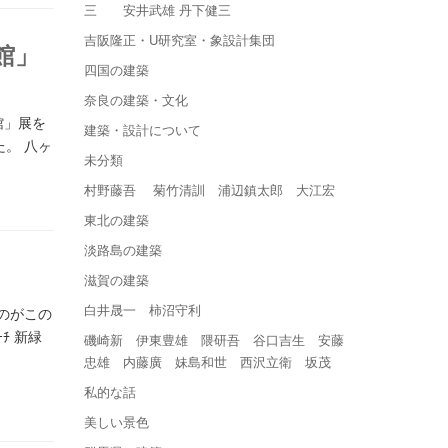
三 安井武雄 丹下健三
吉阪隆正・U研究室・象設計集団
館」
四国の建築
奈良の建築・文化
館」展を
建築・設計について
。 八ヶ
未分類
村野藤吾 菊竹清訓 浦辺鎮太郎 大江宏
東北の建築
淡路島の建築
滋賀の建築
白井晟一 柿沼守利
のがこの
ﾁ 新緑
磯崎新 伊東豊雄 隈研吾 谷口吉生 安藤
忠雄 内藤廣 妹島和世 西沢立衛 坂茂
私的な話
美しい景色