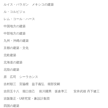
ルイス・バラガン メキシコの建築
ル・コルビジェ
レム・コール・ハース
中国地方の建築
中部地方の建築
九州・沖縄の建築
京都の建築・文化
北欧建築
北海道の建築
北陸の建築
原 広司 シーラカンス
吉村順三 宮脇檀 益子義弘 堀部安嗣
吉田五十八 堀口捨己 前川國男 坂倉準三 安井武雄 丹下健三
吉阪隆正・U研究室・象設計集団
四国の建築