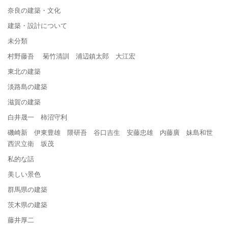
奈良の建築・文化
建築・設計について
未分類
村野藤吾 菊竹清訓 浦辺鎮太郎 大江宏
東北の建築
淡路島の建築
滋賀の建築
白井晟一 柿沼守利
磯崎新 伊東豊雄 隈研吾 谷口吉生 安藤忠雄 内藤廣 妹島和世
西沢立衛 坂茂
私的な話
美しい景色
群馬県の建築
茨木県の建築
藤井厚二