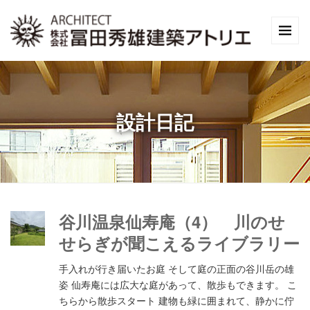
設計日記
谷川温泉仙寿庵（4） 川のせ
せらぎが聞こえるライブラリー
手入れが行き届いたお庭 そして庭の正面の谷川岳の雄
姿 仙寿庵には広大な庭があって、散歩もできます。 こ
ちらから散歩スタート 建物も緑に囲まれて、静かに佇