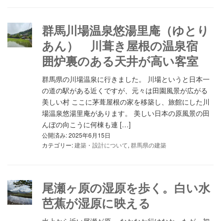
群馬川場温泉悠湯里庵（ゆとり
あん） 川葺き屋根の温泉宿
囲炉裏のある天井が高い客室
群馬県の川場温泉に行きました。 川場というと日本一
の道の駅がある近くですが、元々は田園風景が広がる
美しい村 ここに茅葺屋根の家を移築し、旅館にした川
場温泉悠湯里庵があります。 美しい日本の原風景の田
んぼの向こうに何棟も連 […]
公開済み: 2025年6月15日
カテゴリー:
建築・設計について
,
群馬県の建築
尾瀬ヶ原の湿原を歩く。白い水
芭蕉が湿原に映える