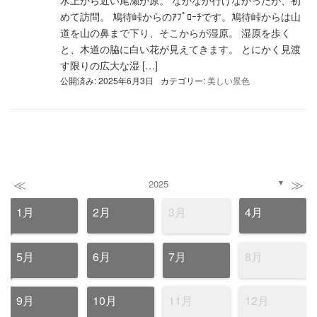
水上から近い尾瀬が原。 なかなか行けなかったが、初
めて訪問。 鳩待峠からのｱﾌﾟﾛｰﾁです。鳩待峠からは山
道を山の鼻まで下り、そこからが湿原。 湿原を歩く
と、木道の脇に白い花が見えてきます。 とにかく見渡
す限りの広大な湿 […]
公開済み: 2025年6月3日
カテゴリー:
美しい景色
≪
≫
2025
▼
1月
2月
3月
4月
5月
6月
7月
8月
9月
10月
11月
12月