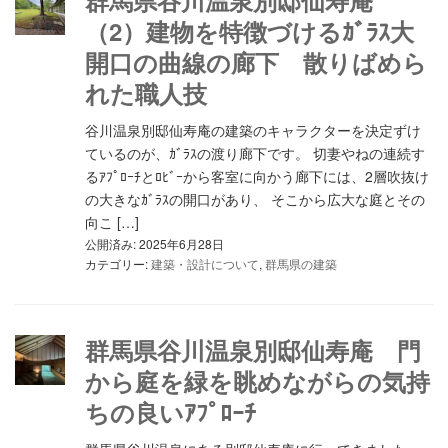
群馬県谷川温泉別邸仙寿庵
（2）建物を特徴づけるｶﾞﾗｽ大
開口の曲線の廊下 散りばめら
れた職人技
谷川温泉別邸仙寿庵の建築のキャラクターを決定ずけ
ているのが、ｶﾞﾗｽの渡り廊下です。 切妻やねの連続す
るｱﾌﾟﾛｰﾁとﾛﾋﾞｰから客室に向かう廊下には、2層吹抜け
の大きなｶﾞﾗｽの開口があり、 そこから広大な庭とその
向こ […]
公開済み: 2025年6月28日
カテゴリー:
建築・設計について
,
群馬県の建築
群馬県谷川温泉別邸仙寿庵 門
から庭を緑を眺めながらの気持
ちの良いｱﾌﾟﾛｰﾁ