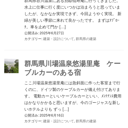
群馬県谷川温泉にある別邸仙寿庵に行ってきました。
水上に仕事に行く度にいつかは泊まろうと思っていま
したが、なかなか実現できず、今回ようやく実現。 新
緑が美しい季節に来れて良かったです。 まずはｱﾌﾟﾛｰ
ﾁ。車を止めて門か […]
公開済み: 2025年6月27日
カテゴリー:
建築・設計について
,
群馬県の建築
群馬県川場温泉悠湯里庵 ケー
ブルカーのある宿
ここ川場温泉悠湯里庵には急斜面に作った客室まで行
くのに、ドイツ製のケーブルカーが備え付けてありま
す。 電動カーといいケーブルカーといい、ﾒﾝﾃﾅﾝｽ費用
はかなりかかると思いますが、今のゴージャスな新し
いホテルよりも ずっ […]
公開済み: 2025年6月16日
カテゴリー:
建築・設計について
,
群馬県の建築