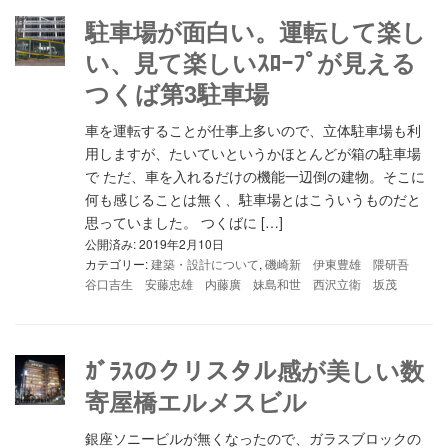
駐車場が面白い。運転して楽し
い、見て楽しいｽﾛｰﾌﾟが見える
つくば第3駐車場
車を運転することが仕事上多いので、立体駐車場も利
用しますが、たいていというかほとんどが箱の駐車場
で ただ、車を入れるだけの機能一辺倒の建物。そこに
何も感じることは無く、駐車場とはこういうものだと
思っていました。 つくばに […]
公開済み: 2019年2月10日
カテゴリー:
建築・設計について
,
磯崎新 伊東豊雄 隈研吾
谷口吉生 安藤忠雄 内藤廣 妹島和世 西沢立衛 坂茂
ｶﾞﾗｽのクリスタル感が美しい数
寄屋橋エルメスビル
銀座ソニービルが無くなったので、ガラスブロックの