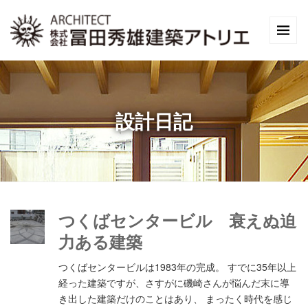
設計日記
つくばセンタービル 衰えぬ迫
力ある建築
つくばセンタービルは1983年の完成。 すでに35年以上
経った建築ですが、さすがに磯崎さんが悩んだ末に導
き出した建築だけのことはあり、 まったく時代を感じ