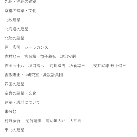
九州・沖縄の建築
京都の建築・文化
北欧建築
北海道の建築
北陸の建築
原 広司 シーラカンス
吉村順三 宮脇檀 益子義弘 堀部安嗣
吉田五十八 堀口捨己 前川國男 坂倉準三 安井武雄 丹下健三
吉阪隆正・U研究室・象設計集団
四国の建築
奈良の建築・文化
建築・設計について
未分類
村野藤吾 菊竹清訓 浦辺鎮太郎 大江宏
東北の建築