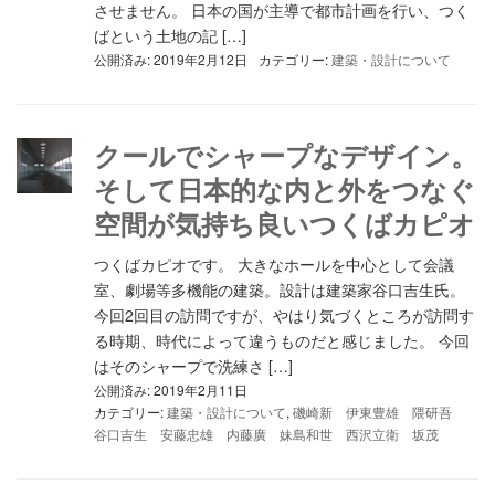
させません。 日本の国が主導で都市計画を行い、つく
ばという土地の記 […]
公開済み: 2019年2月12日
カテゴリー:
建築・設計について
クールでシャープなデザイン。
そして日本的な内と外をつなぐ
空間が気持ち良いつくばカピオ
つくばカピオです。 大きなホールを中心として会議
室、劇場等多機能の建築。設計は建築家谷口吉生氏。
今回2回目の訪問ですが、やはり気づくところが訪問す
る時期、時代によって違うものだと感じました。 今回
はそのシャープで洗練さ […]
公開済み: 2019年2月11日
カテゴリー:
建築・設計について
,
磯崎新 伊東豊雄 隈研吾
谷口吉生 安藤忠雄 内藤廣 妹島和世 西沢立衛 坂茂