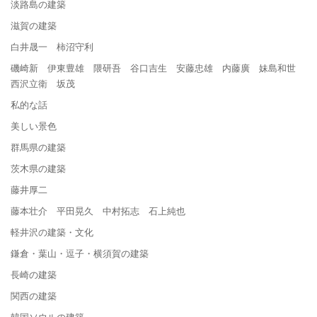
淡路島の建築
滋賀の建築
白井晟一 柿沼守利
磯崎新 伊東豊雄 隈研吾 谷口吉生 安藤忠雄 内藤廣 妹島和世
西沢立衛 坂茂
私的な話
美しい景色
群馬県の建築
茨木県の建築
藤井厚二
藤本壮介 平田晃久 中村拓志 石上純也
軽井沢の建築・文化
鎌倉・葉山・逗子・横須賀の建築
長崎の建築
関西の建築
韓国ソウルの建築