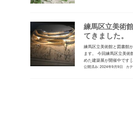
練馬区立美術館
てきました。
練馬区立美術館と図書館
ます。 今回練馬区立美術館
めた建築展が開催中です [
公開済み: 2024年9月9日
カテ