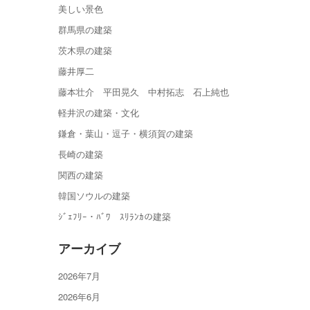
美しい景色
群馬県の建築
茨木県の建築
藤井厚二
藤本壮介 平田晃久 中村拓志 石上純也
軽井沢の建築・文化
鎌倉・葉山・逗子・横須賀の建築
長崎の建築
関西の建築
韓国ソウルの建築
ｼﾞｪﾌﾘｰ・ﾊﾞﾜ ｽﾘﾗﾝｶの建築
アーカイブ
2026年7月
2026年6月