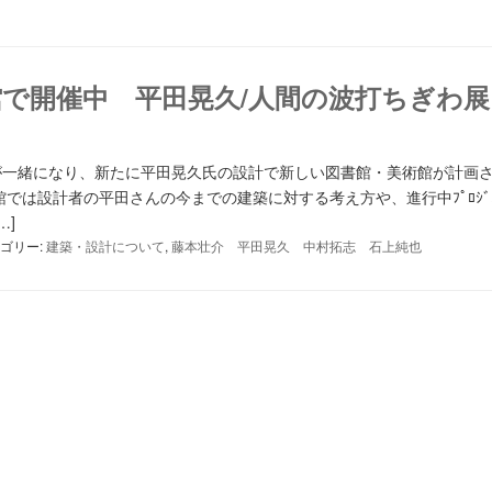
9月
9月
9月
9月
9月
9月
9月
9月
9月
9月
9月
9月
9月
9月
9月
9月
9月
10月
10月
10月
10月
10月
10月
10月
10月
10月
10月
10月
10月
10月
10月
10月
10月
10月
11月
11月
11月
11月
11月
11月
11月
11月
11月
11月
11月
11月
11月
11月
11月
11月
11月
で開催中 平田晃久/人間の波打ちぎわ展
が一緒になり、新たに平田晃久氏の設計で新しい図書館・美術館が計画
では設計者の平田さんの今までの建築に対する考え方や、進行中ﾌﾟﾛｼﾞｪ
…]
ゴリー:
建築・設計について
,
藤本壮介 平田晃久 中村拓志 石上純也