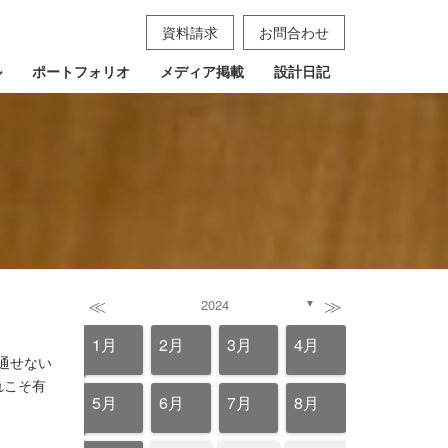
資料請求
お問合わせ
ル
ポートフォリオ
メディア掲載
設計日記
≪
≫
2024
▼
4月
4月
4月
4月
4月
4月
4月
4月
4月
4月
4月
4月
4月
4月
4月
4月
4月
1月
2月
3月
4月
見通せない
れこそ有
8月
8月
8月
8月
8月
8月
8月
8月
8月
8月
8月
8月
8月
8月
8月
8月
8月
5月
6月
7月
8月