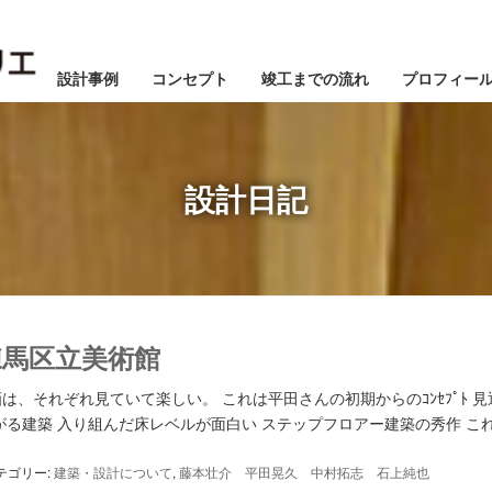
設計事例
コンセプト
竣工までの流れ
プロフィー
設計日記
練馬区立美術館
1月
1月
1月
1月
1月
1月
1月
1月
1月
1月
1月
1月
1月
1月
1月
1月
1月
2月
2月
2月
2月
2月
2月
2月
2月
2月
2月
2月
2月
2月
2月
2月
2月
2月
3月
3月
3月
3月
3月
3月
3月
3月
3月
3月
3月
3月
3月
3月
3月
3月
3月
は、それぞれ見ていて楽しい。 これは平田さんの初期からのｺﾝｾﾌﾟﾄ 
がる建築 入り組んだ床レベルが面白い ステップフロアー建築の秀作 こ
5月
5月
5月
5月
5月
5月
5月
5月
5月
5月
5月
5月
5月
5月
5月
5月
5月
6月
6月
6月
6月
6月
6月
6月
6月
6月
6月
6月
6月
6月
6月
6月
6月
6月
7月
7月
7月
7月
7月
7月
7月
7月
7月
7月
7月
7月
7月
7月
7月
7月
7月
テゴリー:
建築・設計について
,
藤本壮介 平田晃久 中村拓志 石上純也