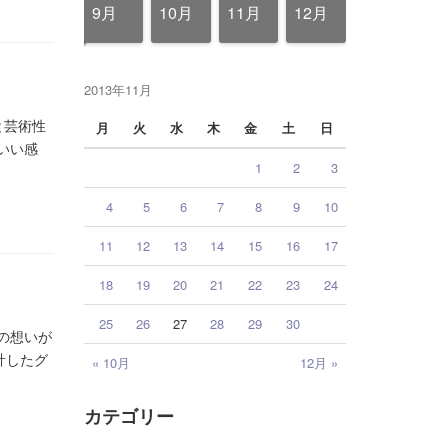
12月
12月
12月
12月
12月
12月
12月
12月
12月
12月
12月
12月
12月
12月
12月
12月
12月
9月
10月
11月
12月
2013年11月
と芸術性
月
火
水
木
金
土
日
いい感
1
2
3
4
5
6
7
8
9
10
11
12
13
14
15
16
17
18
19
20
21
22
23
24
25
26
27
28
29
30
の想いが
計したグ
« 10月
12月 »
カテゴリー