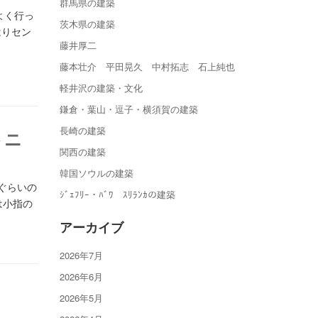
群馬県の建築
よく行っ
茨木県の建築
はりセン
藤井厚二
藤本壮介 平田晃久 中村拓志 石上純也
軽井沢の建築・文化
鎌倉・葉山・逗子・横須賀の建築
長崎の建築
トニ
関西の建築
韓国ソウルの建築
ぐらいの
ｼﾞｪﾌﾘｰ・ﾊﾞﾜ ｽﾘﾗﾝｶの建築
は小指の
アーカイブ
2026年7月
2026年6月
2026年5月