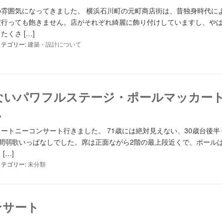
雰囲気になってきました。 横浜石川町の元町商店街は、昔独身時代に
度行っても飽きません。店がそれぞれ綺麗に飾り付けしていますし、や
くさ […]
カテゴリー:
建築・設計について
えないパワフルステージ・ポールマッカー
ム
ートニーコンサート行きました。 71歳には絶対見えない、30歳台後半
間弱歌いっぱなしでした。席は正面ながら2階の最上段近くで、ポール
[…]
カテゴリー:
未分類
ンサート