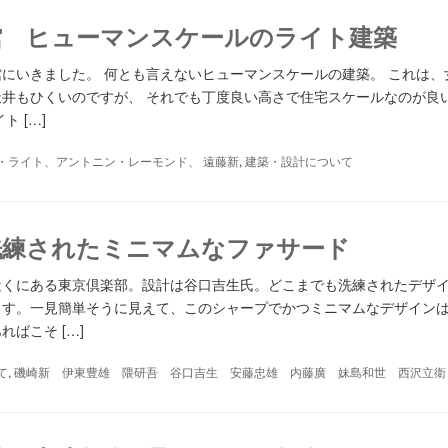
館 ヒューマンスケールのライト建築
にいきました。 何とも言えないヒューマンスケールの建築。 これは、
井もひくいのですが、 それでも丁度良い高さで住宅スケールなのが良
 […]
・ライト、アントニン・レーモンド、 遠藤新
,
建築・設計について
洗練されたミニマムなファサード
近くにある東京倶楽部。設計は谷口吉生氏。どこまでも洗練されたデザ
ます。一見簡単そうに見えて、このシャープでかつミニマムなデザイン
ばこそ […]
て
,
磯崎新 伊東豊雄 隈研吾 谷口吉生 安藤忠雄 内藤廣 妹島和世 西沢立衛