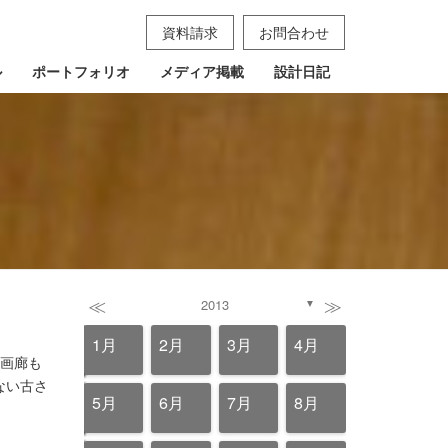
資料請求
お問合わせ
ル
ポートフォリオ
メディア掲載
設計日記
≪
≫
2013
▼
4月
4月
4月
4月
4月
4月
4月
4月
4月
4月
4月
4月
4月
4月
4月
4月
4月
1月
2月
3月
4月
、画廊も
ない古さ
8月
8月
8月
8月
8月
8月
8月
8月
8月
8月
8月
8月
8月
8月
8月
8月
8月
5月
6月
7月
8月