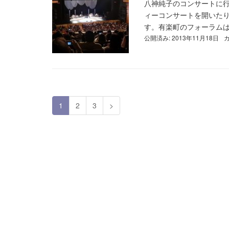
八神純子のコンサートに
ィーコンサートを開いた
す。有楽町のフォーラムは、
公開済み: 2013年11月18日
1
2
3
>