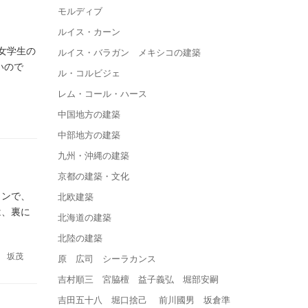
モルディブ
ルイス・カーン
女学生の
ルイス・バラガン メキシコの建築
いので
ル・コルビジェ
レム・コール・ハース
中国地方の建築
中部地方の建築
九州・沖縄の建築
京都の建築・文化
インで、
北欧建築
は、裏に
北海道の建築
北陸の建築
 坂茂
原 広司 シーラカンス
吉村順三 宮脇檀 益子義弘 堀部安嗣
吉田五十八 堀口捨己 前川國男 坂倉準