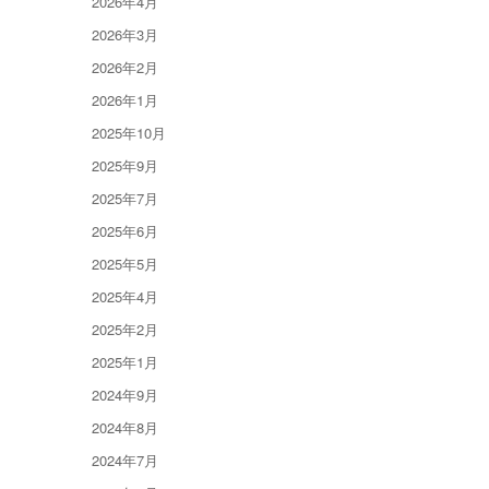
2026年4月
2026年3月
2026年2月
2026年1月
2025年10月
2025年9月
2025年7月
2025年6月
2025年5月
2025年4月
2025年2月
2025年1月
2024年9月
2024年8月
2024年7月