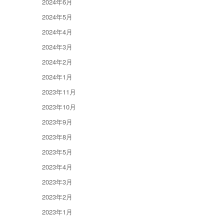
2024年6月
2024年5月
2024年4月
2024年3月
2024年2月
2024年1月
2023年11月
2023年10月
2023年9月
2023年8月
2023年5月
2023年4月
2023年3月
2023年2月
2023年1月