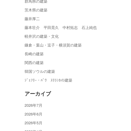
群馬県の建築
茨木県の建築
藤井厚二
藤本壮介 平田晃久 中村拓志 石上純也
軽井沢の建築・文化
鎌倉・葉山・逗子・横須賀の建築
長崎の建築
関西の建築
韓国ソウルの建築
ｼﾞｪﾌﾘｰ・ﾊﾞﾜ ｽﾘﾗﾝｶの建築
アーカイブ
2026年7月
2026年6月
2026年5月