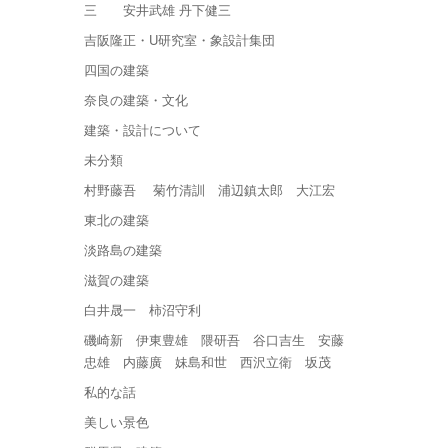
三 安井武雄 丹下健三
吉阪隆正・U研究室・象設計集団
四国の建築
奈良の建築・文化
建築・設計について
未分類
村野藤吾 菊竹清訓 浦辺鎮太郎 大江宏
東北の建築
淡路島の建築
滋賀の建築
白井晟一 柿沼守利
磯崎新 伊東豊雄 隈研吾 谷口吉生 安藤
忠雄 内藤廣 妹島和世 西沢立衛 坂茂
私的な話
美しい景色