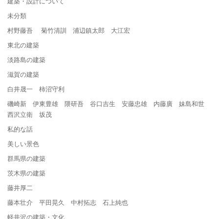
建築・設計について
未分類
村野藤吾 菊竹清訓 浦辺鎮太郎 大江宏
東北の建築
淡路島の建築
滋賀の建築
白井晟一 柿沼守利
磯崎新 伊東豊雄 隈研吾 谷口吉生 安藤忠雄 内藤廣 妹島和世
西沢立衛 坂茂
私的な話
美しい景色
群馬県の建築
茨木県の建築
藤井厚二
藤本壮介 平田晃久 中村拓志 石上純也
軽井沢の建築・文化