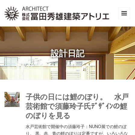
設計日記
子供の日には鯉のぼり。 水戸
芸術館で須藤玲子氏ﾃﾞｻﾞｲﾝの鯉
のぼりを見る
水戸芸術館で開催中の須藤玲子：NUNO展での鯉のぼ
り。 黒、赤、青の鯉のぼりは定番ですが、いろいろな