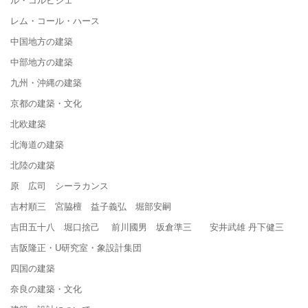
レム・コール・ハース
中国地方の建築
中部地方の建築
九州・沖縄の建築
京都の建築・文化
北欧建築
北海道の建築
北陸の建築
原 広司 シーラカンス
吉村順三 宮脇檀 益子義弘 堀部安嗣
吉田五十八 堀口捨己 前川國男 坂倉準三 安井武雄 丹下健三
吉阪隆正・U研究室・象設計集団
四国の建築
奈良の建築・文化