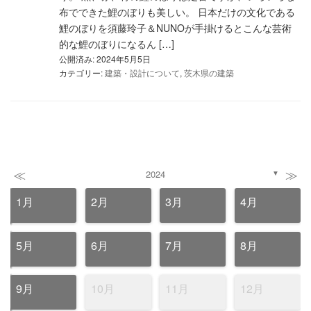
布でできた鯉のぼりも美しい。 日本だけの文化である
鯉のぼりを須藤玲子＆NUNOが手掛けるとこんな芸術
的な鯉のぼりになるん […]
公開済み: 2024年5月5日
カテゴリー:
建築・設計について
,
茨木県の建築
≪
≫
2024
▼
1月
2月
3月
4月
5月
6月
7月
8月
9月
10月
11月
12月