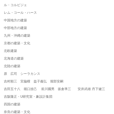
ル・コルビジェ
レム・コール・ハース
中国地方の建築
中部地方の建築
九州・沖縄の建築
京都の建築・文化
北欧建築
北海道の建築
北陸の建築
原 広司 シーラカンス
吉村順三 宮脇檀 益子義弘 堀部安嗣
吉田五十八 堀口捨己 前川國男 坂倉準三 安井武雄 丹下健三
吉阪隆正・U研究室・象設計集団
四国の建築
奈良の建築・文化