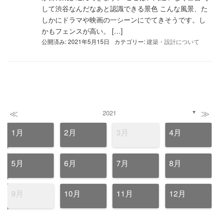
して渋谷なんだなあと認識できる景色 こんな風景、た
しかにドラマや映画の一シーンにでてきそうです。し
かもフェンスが高い。 […]
公開済み: 2021年5月15日
カテゴリー:
建築・設計について
≪
≫
2021
▼
1月
2月
3月
4月
5月
6月
7月
8月
9月
10月
11月
12月