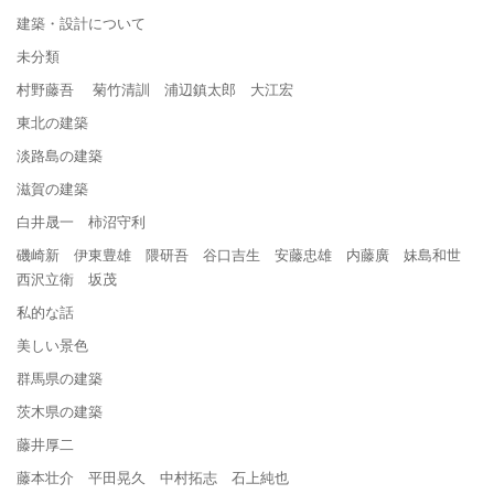
建築・設計について
未分類
村野藤吾 菊竹清訓 浦辺鎮太郎 大江宏
東北の建築
淡路島の建築
滋賀の建築
白井晟一 柿沼守利
磯崎新 伊東豊雄 隈研吾 谷口吉生 安藤忠雄 内藤廣 妹島和世
西沢立衛 坂茂
私的な話
美しい景色
群馬県の建築
茨木県の建築
藤井厚二
藤本壮介 平田晃久 中村拓志 石上純也