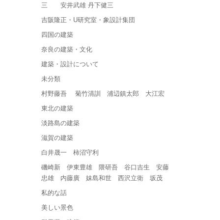
三 安井武雄 丹下健三
吉阪隆正・U研究室・象設計集団
四国の建築
奈良の建築・文化
建築・設計について
未分類
村野藤吾 菊竹清訓 浦辺鎮太郎 大江宏
東北の建築
淡路島の建築
滋賀の建築
白井晟一 柿沼守利
磯崎新 伊東豊雄 隈研吾 谷口吉生 安藤
忠雄 内藤廣 妹島和世 西沢立衛 坂茂
私的な話
美しい景色