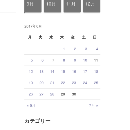
12月
12月
12月
12月
12月
12月
12月
12月
12月
12月
12月
12月
12月
12月
12月
12月
12月
9月
10月
11月
12月
2017年6月
月
火
水
木
金
土
日
1
2
3
4
5
6
7
8
9
10
11
12
13
14
15
16
17
18
19
20
21
22
23
24
25
26
27
28
29
30
« 5月
7月 »
カテゴリー