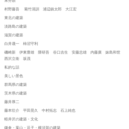
未分類
村野藤吾 菊竹清訓 浦辺鎮太郎 大江宏
東北の建築
淡路島の建築
滋賀の建築
白井晟一 柿沼守利
磯崎新 伊東豊雄 隈研吾 谷口吉生 安藤忠雄 内藤廣 妹島和世
西沢立衛 坂茂
私的な話
美しい景色
群馬県の建築
茨木県の建築
藤井厚二
藤本壮介 平田晃久 中村拓志 石上純也
軽井沢の建築・文化
鎌倉・葉山・逗子・横須賀の建築