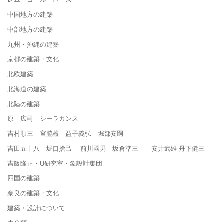
中国地方の建築
中部地方の建築
九州・沖縄の建築
京都の建築・文化
北欧建築
北海道の建築
北陸の建築
原 広司 シーラカンス
吉村順三 宮脇檀 益子義弘 堀部安嗣
吉田五十八 堀口捨己 前川國男 坂倉準三 安井武雄 丹下健三
吉阪隆正・U研究室・象設計集団
四国の建築
奈良の建築・文化
建築・設計について