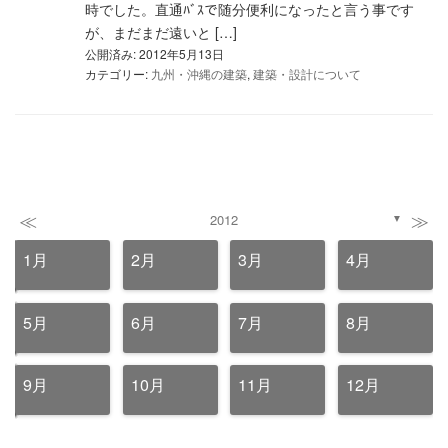
時でした。直通ﾊﾞｽで随分便利になったと言う事です
が、まだまだ遠いと […]
公開済み: 2012年5月13日
カテゴリー:
九州・沖縄の建築
,
建築・設計について
≪
≫
2012
▼
1月
2月
3月
4月
5月
6月
7月
8月
9月
10月
11月
12月