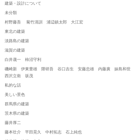
建築・設計について
未分類
村野藤吾 菊竹清訓 浦辺鎮太郎 大江宏
東北の建築
淡路島の建築
滋賀の建築
白井晟一 柿沼守利
磯崎新 伊東豊雄 隈研吾 谷口吉生 安藤忠雄 内藤廣 妹島和世
西沢立衛 坂茂
私的な話
美しい景色
群馬県の建築
茨木県の建築
藤井厚二
藤本壮介 平田晃久 中村拓志 石上純也