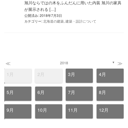
旭川ならではの木をふんだんに用いた内装 旭川の家具
が展示される […]
公開済み: 2018年7月3日
カテゴリー:
北海道の建築
,
建築・設計について
≪
≫
2018
▼
1月
2月
3月
4月
5月
6月
7月
8月
9月
10月
11月
12月