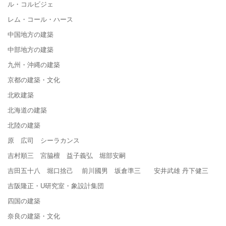
ル・コルビジェ
レム・コール・ハース
中国地方の建築
中部地方の建築
九州・沖縄の建築
京都の建築・文化
北欧建築
北海道の建築
北陸の建築
原 広司 シーラカンス
吉村順三 宮脇檀 益子義弘 堀部安嗣
吉田五十八 堀口捨己 前川國男 坂倉準三 安井武雄 丹下健三
吉阪隆正・U研究室・象設計集団
四国の建築
奈良の建築・文化