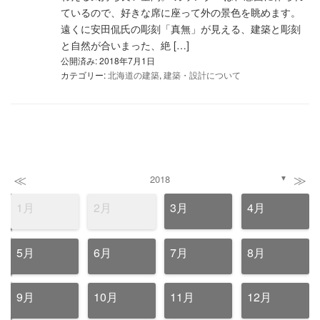
ているので、好きな席に座って外の景色を眺めます。
遠くに安田侃氏の彫刻「真無」が見える、建築と彫刻
と自然が合いまった、絶 […]
公開済み: 2018年7月1日
カテゴリー:
北海道の建築
,
建築・設計について
≪
≫
2018
▼
1月
2月
3月
4月
5月
6月
7月
8月
9月
10月
11月
12月