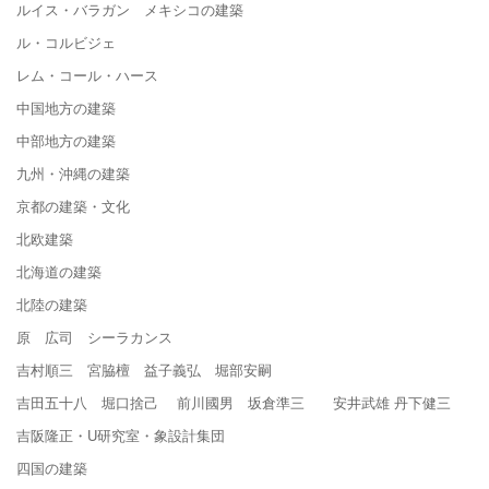
ルイス・バラガン メキシコの建築
ル・コルビジェ
レム・コール・ハース
中国地方の建築
中部地方の建築
九州・沖縄の建築
京都の建築・文化
北欧建築
北海道の建築
北陸の建築
原 広司 シーラカンス
吉村順三 宮脇檀 益子義弘 堀部安嗣
吉田五十八 堀口捨己 前川國男 坂倉準三 安井武雄 丹下健三
吉阪隆正・U研究室・象設計集団
四国の建築