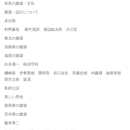
奈良の建築・文化
建築・設計について
未分類
村野藤吾 菊竹清訓 浦辺鎮太郎 大江宏
東北の建築
淡路島の建築
滋賀の建築
白井晟一 柿沼守利
磯崎新 伊東豊雄 隈研吾 谷口吉生 安藤忠雄 内藤廣 妹島和世
西沢立衛 坂茂
私的な話
美しい景色
群馬県の建築
茨木県の建築
藤井厚二