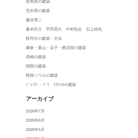
群馬県の建築
茨木県の建築
藤井厚二
藤本壮介 平田晃久 中村拓志 石上純也
軽井沢の建築・文化
鎌倉・葉山・逗子・横須賀の建築
長崎の建築
関西の建築
韓国ソウルの建築
ｼﾞｪﾌﾘｰ・ﾊﾞﾜ ｽﾘﾗﾝｶの建築
アーカイブ
2026年7月
2026年6月
2026年5月