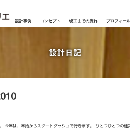
設計事例
コンセプト
竣工までの流れ
プロフィー
設計日記
10
1月
1月
1月
1月
1月
1月
1月
1月
1月
1月
1月
1月
1月
1月
1月
1月
1月
2月
2月
2月
2月
2月
2月
2月
2月
2月
2月
2月
2月
2月
2月
2月
2月
2月
3月
3月
3月
3月
3月
3月
3月
3月
3月
3月
3月
3月
3月
3月
3月
3月
3月
5月
5月
5月
5月
5月
5月
5月
5月
5月
5月
5月
5月
5月
5月
5月
5月
5月
6月
6月
6月
6月
6月
6月
6月
6月
6月
6月
6月
6月
6月
6月
6月
6月
6月
7月
7月
7月
7月
7月
7月
7月
7月
7月
7月
7月
7月
7月
7月
7月
7月
7月
す。 今年は、年始からスタートダッシュで行きます。 ひとつひとつの建