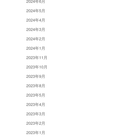
2024年6月
2024年5月
2024年4月
2024年3月
2024年2月
2024年1月
2023年11月
2023年10月
2023年9月
2023年8月
2023年5月
2023年4月
2023年3月
2023年2月
2023年1月