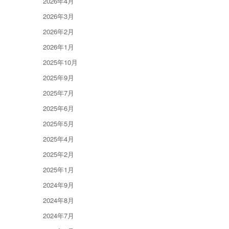
2026年4月
2026年3月
2026年2月
2026年1月
2025年10月
2025年9月
2025年7月
2025年6月
2025年5月
2025年4月
2025年2月
2025年1月
2024年9月
2024年8月
2024年7月