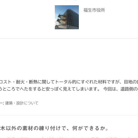
福生市役所
、コスト・耐火・断熱に関してトータル的にすぐれた材料ですが、目地の
うところでへたをすると安っぽく見えてしまいます。 今回は、道路側の
ー:
建築・設計について
木以外の素材の練り付けで、何ができるか。