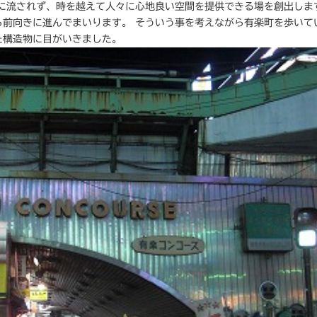
9月
9月
9月
9月
9月
9月
9月
9月
9月
9月
9月
9月
9月
9月
9月
9月
9月
10月
10月
10月
10月
10月
10月
10月
10月
10月
10月
10月
10月
10月
10月
10月
10月
10月
11月
11月
11月
11月
11月
11月
11月
11月
11月
11月
11月
11月
11月
11月
11月
11月
11月
に流されず、時を越えて人々に心地良い空間を提供できる場を創出しま
ら前向きに進んでまいります。 そういう事を考えながら有楽町を歩いて
た構造物に目がいきました。