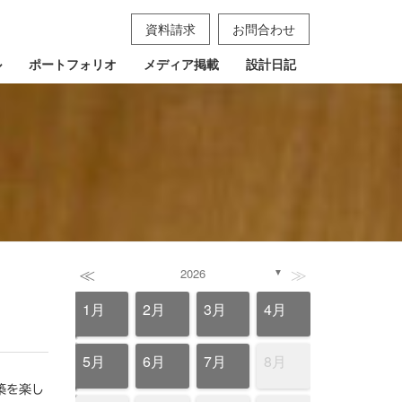
資料請求
お問合わせ
ル
ポートフォリオ
メディア掲載
設計日記
≪
≫
2026
▼
4月
4月
4月
4月
4月
4月
4月
4月
4月
4月
4月
4月
4月
4月
4月
4月
4月
1月
2月
3月
4月
8月
8月
8月
8月
8月
8月
8月
8月
8月
8月
8月
8月
8月
8月
8月
8月
8月
5月
6月
7月
8月
築を楽し