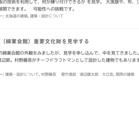
板の技術を利用して、何が練り付けできるか を見学。 大漁旗や、布、
展開できます。 可能性への挑戦です。
ー:
北海道の建築
,
建築・設計について
（綿業会館）重要文化財を見学する
の綿業会館の外観をみましたが、見学を申し込んで、中を見てきました
渡辺節。村野藤吾がチーフドラフトマンとして設計した建物でもありま
ー:
建築・設計について
,
村野藤吾 菊竹清訓 浦辺鎮太郎 大江宏
,
関西の建築