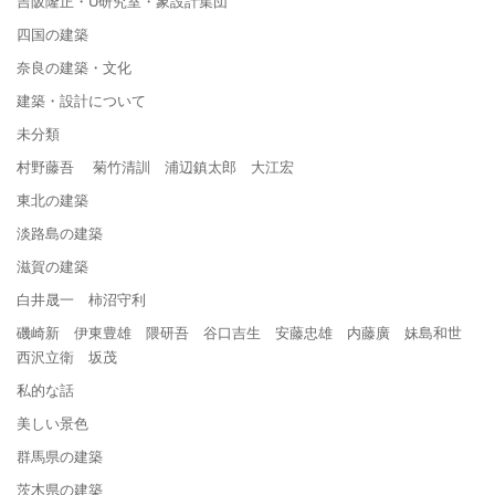
吉阪隆正・U研究室・象設計集団
四国の建築
奈良の建築・文化
建築・設計について
未分類
村野藤吾 菊竹清訓 浦辺鎮太郎 大江宏
東北の建築
淡路島の建築
滋賀の建築
白井晟一 柿沼守利
磯崎新 伊東豊雄 隈研吾 谷口吉生 安藤忠雄 内藤廣 妹島和世
西沢立衛 坂茂
私的な話
美しい景色
群馬県の建築
茨木県の建築