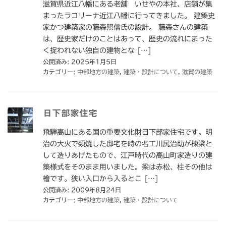
滋賀県近江八幡にある老舗 いせやの本社、店舗が集
まったラコリーナ近江八幡に行ってきました。 建築史
家かつ建築家の藤森照信氏の設計。 藤森さんの建築
は、歴史家だけのことはあって、歴史の流れにまった
く捉われない独自の建物とな […]
公開済み: 2025年1月5日
カテゴリー:
中部地方の建築
,
建築・設計について
,
滋賀の建築
日下部家住宅
飛騨高山にある国の重要文化財日下部家住宅です。明
治の大火で類焼した邸宅を時の名工川尻治助が棟梁と
して造りあげたもので、江戸時代の高山町家造りの建
築様式をそのまま用いました。梁は赤松、柱その他は
檜です。狭い入口から入るとこ […]
公開済み: 2009年8月24日
カテゴリー:
中部地方の建築
,
建築・設計について