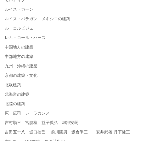
ルイス・カーン
ルイス・バラガン メキシコの建築
ル・コルビジェ
レム・コール・ハース
中国地方の建築
中部地方の建築
九州・沖縄の建築
京都の建築・文化
北欧建築
北海道の建築
北陸の建築
原 広司 シーラカンス
吉村順三 宮脇檀 益子義弘 堀部安嗣
吉田五十八 堀口捨己 前川國男 坂倉準三 安井武雄 丹下健三