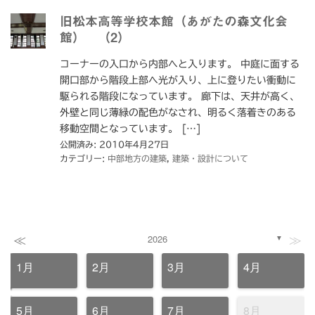
旧松本高等学校本館（あがたの森文化会
館） （2）
コーナーの入口から内部へと入ります。 中庭に面する
開口部から階段上部へ光が入り、上に登りたい衝動に
駆られる階段になっています。 廊下は、天井が高く、
外壁と同じ薄緑の配色がなされ、明るく落着きのある
移動空間となっています。 […]
公開済み: 2010年4月27日
カテゴリー:
中部地方の建築
,
建築・設計について
≪
≫
2026
▼
1月
2月
3月
4月
5月
6月
7月
8月