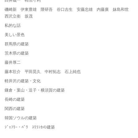
磯崎新 伊東豊雄 隈研吾 谷口吉生 安藤忠雄 内藤廣 妹島和世
西沢立衛 坂茂
私的な話
美しい景色
群馬県の建築
茨木県の建築
藤井厚二
藤本壮介 平田晃久 中村拓志 石上純也
軽井沢の建築・文化
鎌倉・葉山・逗子・横須賀の建築
長崎の建築
関西の建築
韓国ソウルの建築
ｼﾞｪﾌﾘｰ・ﾊﾞﾜ ｽﾘﾗﾝｶの建築