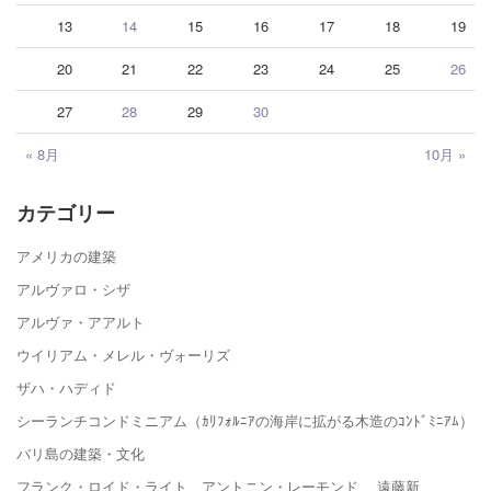
13
14
15
16
17
18
19
20
21
22
23
24
25
26
27
28
29
30
« 8月
10月 »
カテゴリー
アメリカの建築
アルヴァロ・シザ
アルヴァ・アアルト
ウイリアム・メレル・ヴォーリズ
ザハ・ハディド
シーランチコンドミニアム（ｶﾘﾌｫﾙﾆｱの海岸に拡がる木造のｺﾝﾄﾞﾐﾆｱﾑ）
バリ島の建築・文化
フランク・ロイド・ライト、アントニン・レーモンド、 遠藤新