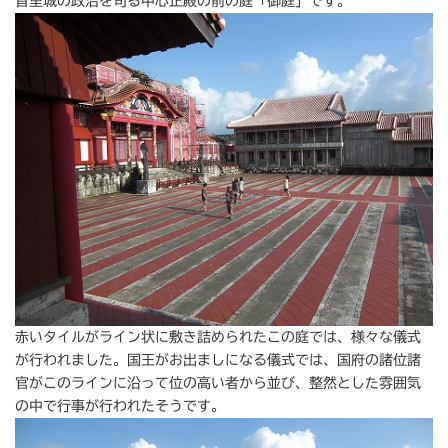
首里城の政治を司る中心正殿の前の庭「御庭」です。
赤いタイルがライン状に敷き詰められたこの庭では、様々な儀式
が行われました。国王がお出ましになる儀式では、国府の諸位諸
官がこのラインに沿って位の高い者から並び、整然とした雰囲気
の中で行事が行われたそうです。