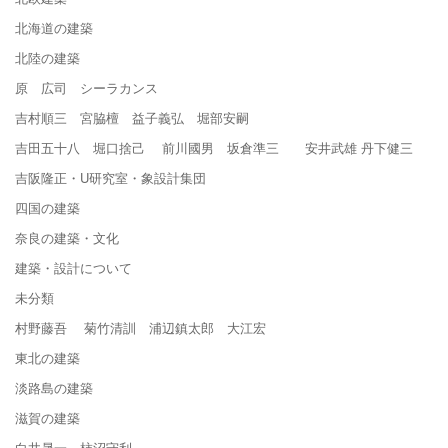
北海道の建築
北陸の建築
原 広司 シーラカンス
吉村順三 宮脇檀 益子義弘 堀部安嗣
吉田五十八 堀口捨己 前川國男 坂倉準三 安井武雄 丹下健三
吉阪隆正・U研究室・象設計集団
四国の建築
奈良の建築・文化
建築・設計について
未分類
村野藤吾 菊竹清訓 浦辺鎮太郎 大江宏
東北の建築
淡路島の建築
滋賀の建築
白井晟一 柿沼守利