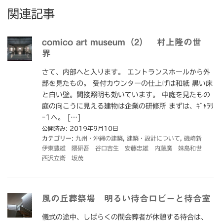
関連記事
comico art museum（2） 村上隆の世
界
さて、内部へと入ります。 エントランスホールから外
部を見たもの。 受付カウンターの仕上げは和紙 黒い床
と白い壁。間接照明も効いています。 中庭を見たもの
庭の向こうに見える建物は企業の研修所 まずは、ｷﾞｬﾗﾘ
ｰ1へ。 […]
公開済み: 2019年9月10日
カテゴリー:
九州・沖縄の建築
,
建築・設計について
,
磯崎新
伊東豊雄 隈研吾 谷口吉生 安藤忠雄 内藤廣 妹島和世
西沢立衛 坂茂
風の丘葬祭場 明るい待合ロビーと待合室
儀式の途中、しばらくの間会葬者が休憩する待合は、