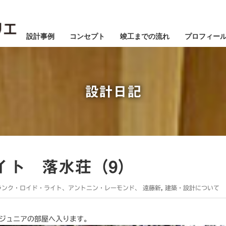
設計事例
コンセプト
竣工までの流れ
プロフィー
設計日記
イト 落水荘（9）
1月
1月
1月
1月
1月
1月
1月
1月
1月
1月
1月
1月
1月
1月
1月
1月
1月
2月
2月
2月
2月
2月
2月
2月
2月
2月
2月
2月
2月
2月
2月
2月
2月
2月
3月
3月
3月
3月
3月
3月
3月
3月
3月
3月
3月
3月
3月
3月
3月
3月
3月
ランク・ロイド・ライト、アントニン・レーモンド、 遠藤新
,
建築・設計について
5月
5月
5月
5月
5月
5月
5月
5月
5月
5月
5月
5月
5月
5月
5月
5月
5月
6月
6月
6月
6月
6月
6月
6月
6月
6月
6月
6月
6月
6月
6月
6月
6月
6月
7月
7月
7月
7月
7月
7月
7月
7月
7月
7月
7月
7月
7月
7月
7月
7月
7月
ンジュニアの部屋へ入ります。