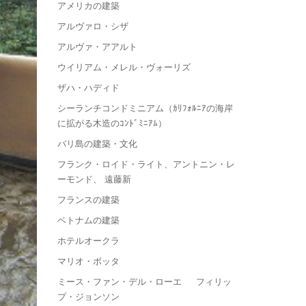
アメリカの建築
アルヴァロ・シザ
アルヴァ・アアルト
ウイリアム・メレル・ヴォーリズ
ザハ・ハディド
シーランチコンドミニアム（ｶﾘﾌｫﾙﾆｱの海岸
に拡がる木造のｺﾝﾄﾞﾐﾆｱﾑ）
バリ島の建築・文化
フランク・ロイド・ライト、アントニン・レ
ーモンド、 遠藤新
フランスの建築
ベトナムの建築
ホテルオークラ
マリオ・ボッタ
ミース・ファン・デル・ローエ フィリッ
プ・ジョンソン