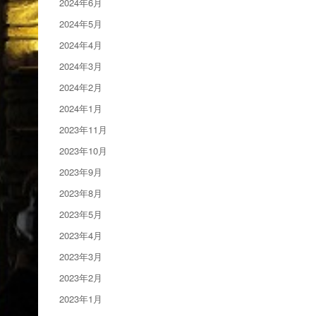
2024年6月
2024年5月
2024年4月
2024年3月
2024年2月
2024年1月
2023年11月
2023年10月
2023年9月
2023年8月
2023年5月
2023年4月
2023年3月
2023年2月
2023年1月