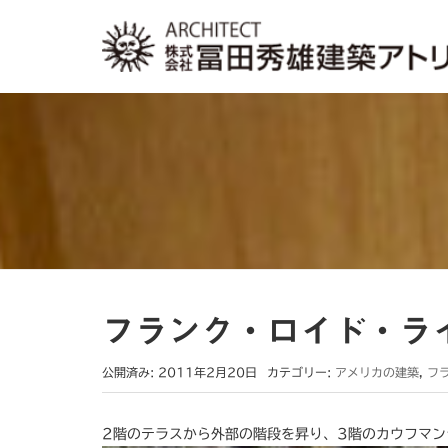
フランク・ロイド・ラ
公開済み: 2011年2月20日
カテゴリー:
アメリカの建築
,
フ
2階のテラスから外部の階段を昇り、3階のカウフマ