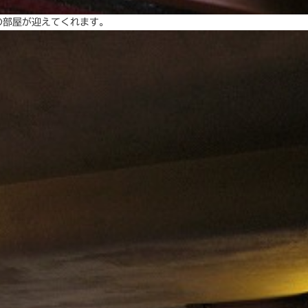
の部屋が迎えてくれます。