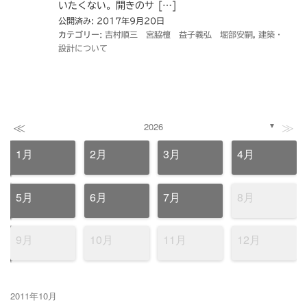
いたくない。開きのサ […]
公開済み: 2017年9月20日
カテゴリー:
吉村順三 宮脇檀 益子義弘 堀部安嗣
,
建築・
設計について
≪
≫
2026
▼
1月
2月
3月
4月
5月
6月
7月
8月
9月
10月
11月
12月
2011年10月