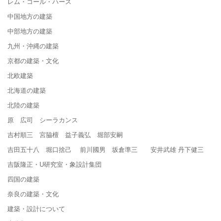
レム・コール・ハース
中国地方の建築
中部地方の建築
九州・沖縄の建築
京都の建築・文化
北欧建築
北海道の建築
北陸の建築
原 広司 シーラカンス
吉村順三 宮脇檀 益子義弘 堀部安嗣
吉田五十八 堀口捨己 前川國男 坂倉準三 安井武雄 丹下健三
吉阪隆正・U研究室・象設計集団
四国の建築
奈良の建築・文化
建築・設計について