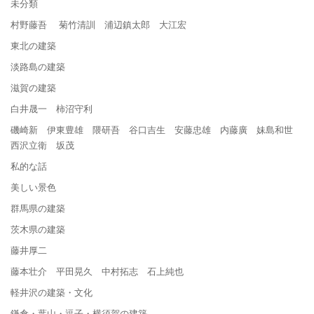
未分類
村野藤吾 菊竹清訓 浦辺鎮太郎 大江宏
東北の建築
淡路島の建築
滋賀の建築
白井晟一 柿沼守利
磯崎新 伊東豊雄 隈研吾 谷口吉生 安藤忠雄 内藤廣 妹島和世
西沢立衛 坂茂
私的な話
美しい景色
群馬県の建築
茨木県の建築
藤井厚二
藤本壮介 平田晃久 中村拓志 石上純也
軽井沢の建築・文化
鎌倉・葉山・逗子・横須賀の建築