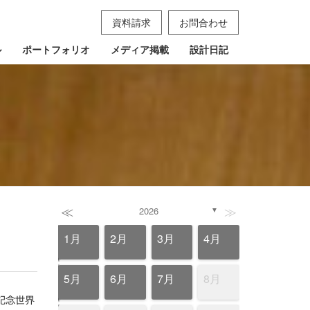
資料請求
お問合わせ
ル
ポートフォリオ
メディア掲載
設計日記
≪
≫
2026
▼
4月
4月
4月
4月
4月
4月
4月
4月
4月
4月
4月
4月
4月
4月
4月
4月
4月
1月
2月
3月
4月
8月
8月
8月
8月
8月
8月
8月
8月
8月
8月
8月
8月
8月
8月
8月
8月
8月
5月
6月
7月
8月
記念世界