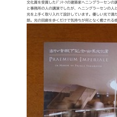
文化賞を受賞したﾃﾞﾝﾏｰｸの建築家へニングラーセ
と事務所の人の講演でしたが、へニングラーセンの人
光を上手く取り入れて設計しています。優しい光で満
部。光の回廊を歩くだけで気持ちが何となく癒される