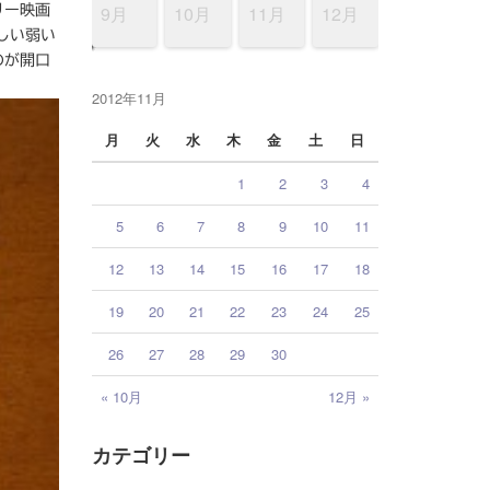
12月
12月
12月
12月
12月
12月
12月
12月
12月
12月
12月
12月
12月
12月
12月
12月
12月
9月
10月
11月
12月
リー映画
しい弱い
のが開口
2012年11月
月
火
水
木
金
土
日
1
2
3
4
5
6
7
8
9
10
11
12
13
14
15
16
17
18
19
20
21
22
23
24
25
26
27
28
29
30
« 10月
12月 »
カテゴリー