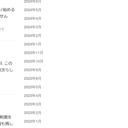
2024年6月
2024年5月
り始める
せん
2024年4月
2024年3月
いて
2024年2月
2024年1月
2023年11月
2023年10月
ス この
2023年9月
兼次らし
2023年8月
2023年5月
2023年4月
2023年3月
2023年2月
刺激を
2023年1月
籍も残し