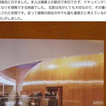
9月
9月
9月
9月
9月
9月
9月
9月
9月
9月
9月
9月
9月
9月
9月
9月
9月
10月
10月
10月
10月
10月
10月
10月
10月
10月
10月
10月
10月
10月
10月
10月
10月
10月
11月
11月
11月
11月
11月
11月
11月
11月
11月
11月
11月
11月
11月
11月
11月
11月
11月
ンの講演会に行きました。本人は健康上の都合で来日できず、ドキュメンタ
となりを理解できる映画でした。 北欧は光がとても大切なので、その優
たされた空間です。従って建築の部位の中でも最も重要だと考えている
感じがしました。