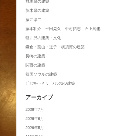
群馬県の建築
茨木県の建築
藤井厚二
藤本壮介 平田晃久 中村拓志 石上純也
軽井沢の建築・文化
鎌倉・葉山・逗子・横須賀の建築
長崎の建築
関西の建築
韓国ソウルの建築
ｼﾞｪﾌﾘｰ・ﾊﾞﾜ ｽﾘﾗﾝｶの建築
アーカイブ
2026年7月
2026年6月
2026年5月