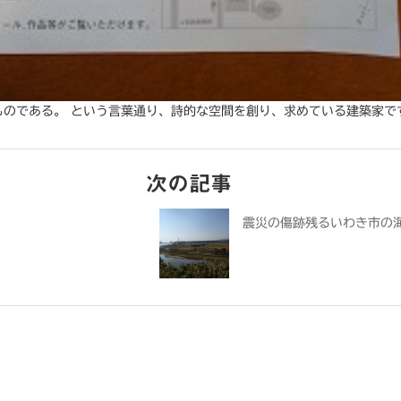
ものである。 という言葉通り、詩的な空間を創り、求めている建築家で
次の記事
震災の傷跡残るいわき市の