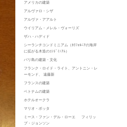
アメリカの建築
アルヴァロ・シザ
アルヴァ・アアルト
ウイリアム・メレル・ヴォーリズ
ザハ・ハディド
シーランチコンドミニアム（ｶﾘﾌｫﾙﾆｱの海岸
に拡がる木造のｺﾝﾄﾞﾐﾆｱﾑ）
バリ島の建築・文化
フランク・ロイド・ライト、アントニン・レ
ーモンド、 遠藤新
フランスの建築
ベトナムの建築
ホテルオークラ
マリオ・ボッタ
ミース・ファン・デル・ローエ フィリッ
プ・ジョンソン