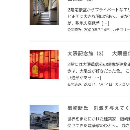
2階応接室からプライベートなエ
と正面に大きな開口があり、光が
が、敷地の高低差 […]
公開済み: 2009年7月4日
カテゴリー
大隈記念館（3） 大隈重
2階には大隈重信公の銅像が建物
赤は、大隈公が好きだった色。 
い造形があら […]
公開済み: 2021年7月14日
カテゴリ
磯崎新氏 刺激を与えてく
世界をまたにかけた建築家 磯崎
受けてきた建築家のひとり。 残