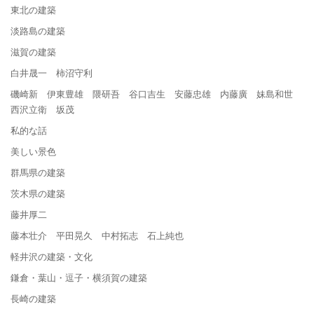
東北の建築
淡路島の建築
滋賀の建築
白井晟一 柿沼守利
磯崎新 伊東豊雄 隈研吾 谷口吉生 安藤忠雄 内藤廣 妹島和世
西沢立衛 坂茂
私的な話
美しい景色
群馬県の建築
茨木県の建築
藤井厚二
藤本壮介 平田晃久 中村拓志 石上純也
軽井沢の建築・文化
鎌倉・葉山・逗子・横須賀の建築
長崎の建築