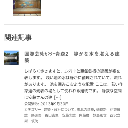
関連記事
国際芸術ｾﾝﾀｰ青森2 静かな水を湛える建
築
しばらく歩きますと、ｺﾝｸﾘｰﾄと亜鉛鉄板の建築が姿を
表します。 浅い池の水は静かに循環されていて、流れ
があります。 池を囲みこむような配置 ここは、若い作
家達の発表の場として使われる建物です。 静寂な空間
に安藤さんの建 […]
公開済み: 2013年9月30日
カテゴリー:
建築・設計について
,
東北の建築
,
磯崎新 伊東豊
雄 隈研吾 谷口吉生 安藤忠雄 内藤廣 妹島和世 西沢立
衛 坂茂