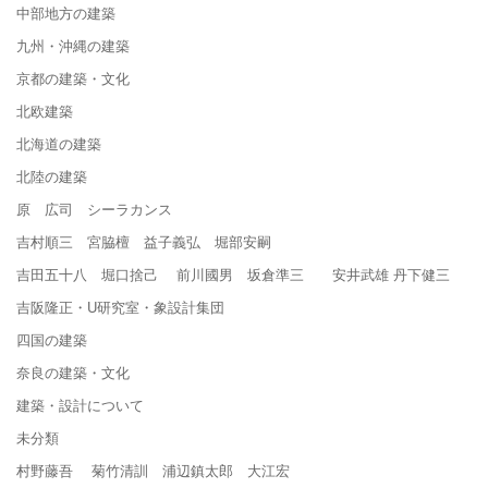
中部地方の建築
九州・沖縄の建築
京都の建築・文化
北欧建築
北海道の建築
北陸の建築
原 広司 シーラカンス
吉村順三 宮脇檀 益子義弘 堀部安嗣
吉田五十八 堀口捨己 前川國男 坂倉準三 安井武雄 丹下健三
吉阪隆正・U研究室・象設計集団
四国の建築
奈良の建築・文化
建築・設計について
未分類
村野藤吾 菊竹清訓 浦辺鎮太郎 大江宏