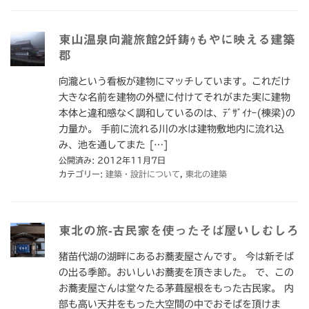
東山温泉向瀧旅館2竏鋳ｩもやに映える建築
郡
向瀧という看板が建物にマッチしています。これだけ
大きな名前を建物の外壁に付けてそれがまた実に建物
本体と違和感なく調和しているのは、ﾃﾞｻﾞｲﾅｰ(棟梁)の
力量か。 手前に流れる川の水は建物敷地内に流れ込
み、池を通してまた […]
公開済み: 2012年11月7日
カテゴリー:
建築・設計について
,
東北の建築
東北の旅-古民家を使ったそば屋いしむしろ
猪苗代湖の湖畔にあるお蕎麦屋さんです。 今は新そば
の出る季節。おいしいお蕎麦を頂きました。 で、この
お蕎麦屋さんは堂々たる茅葺屋根をもった古民家。 内
部も高い天井をもった大空間の中でおそばを頂けま