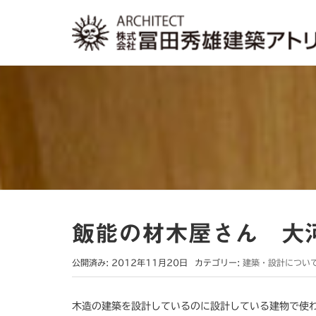
飯能の材木屋さん 
公開済み: 2012年11月20日
カテゴリー:
建築・設計につい
木造の建築を設計しているのに設計している建物で使