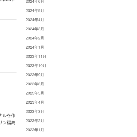
2024年6月
2024年5月
2024年4月
2024年3月
2024年2月
2024年1月
2023年11月
2023年10月
2023年9月
2023年8月
2023年5月
2023年4月
2023年3月
ナルを作
2023年2月
リン福島
2023年1月