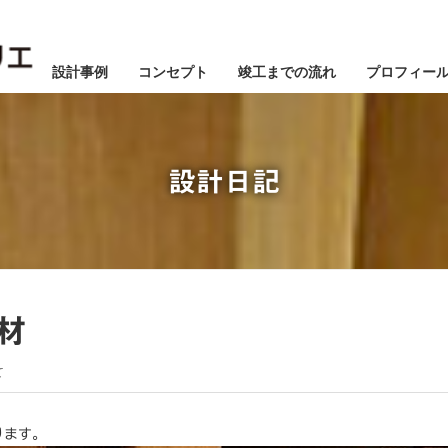
設計事例
コンセプト
竣工までの流れ
プロフィー
設計日記
材
1月
1月
1月
1月
1月
1月
1月
1月
1月
1月
1月
1月
1月
1月
1月
1月
1月
2月
2月
2月
2月
2月
2月
2月
2月
2月
2月
2月
2月
2月
2月
2月
2月
2月
3月
3月
3月
3月
3月
3月
3月
3月
3月
3月
3月
3月
3月
3月
3月
3月
3月
て
5月
5月
5月
5月
5月
5月
5月
5月
5月
5月
5月
5月
5月
5月
5月
5月
5月
6月
6月
6月
6月
6月
6月
6月
6月
6月
6月
6月
6月
6月
6月
6月
6月
6月
7月
7月
7月
7月
7月
7月
7月
7月
7月
7月
7月
7月
7月
7月
7月
7月
7月
ります。