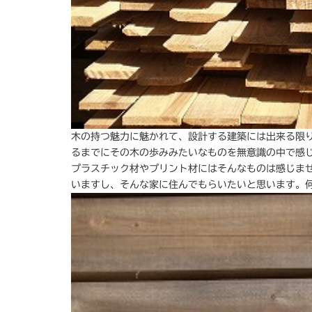
木の持つ魅力に魅かれて、設計する建築には出来る限
るまでにその木の歩みみたいなものを無意識の中で感
プラスチック材やプリント材にはそんなものは感じま
いますし、そんな家に住んでもらいたいと思います。