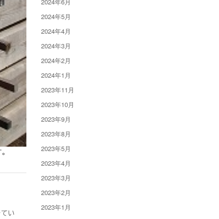
2024年6月
2024年5月
2024年4月
2024年3月
2024年2月
2024年1月
2023年11月
2023年10月
2023年9月
2023年8月
2023年5月
す。
2023年4月
2023年3月
2023年2月
2023年1月
きてい