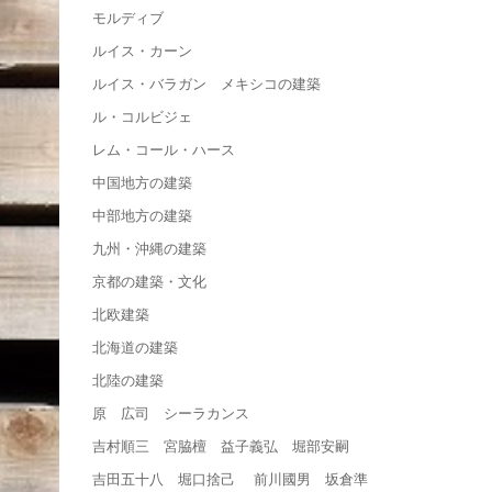
モルディブ
ルイス・カーン
ルイス・バラガン メキシコの建築
ル・コルビジェ
レム・コール・ハース
中国地方の建築
中部地方の建築
九州・沖縄の建築
京都の建築・文化
北欧建築
北海道の建築
北陸の建築
原 広司 シーラカンス
吉村順三 宮脇檀 益子義弘 堀部安嗣
吉田五十八 堀口捨己 前川國男 坂倉準