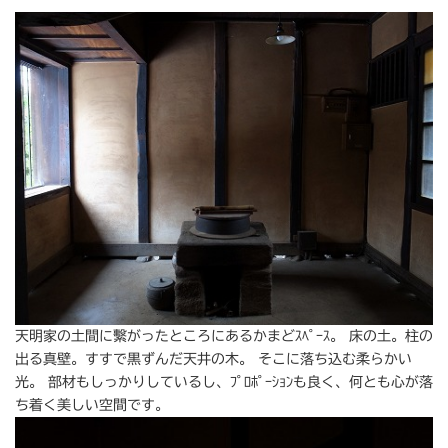
天明家の土間に繫がったところにあるかまどｽﾍﾟｰｽ。 床の土。柱の
出る真壁。すすで黒ずんだ天井の木。 そこに落ち込む柔らかい
光。 部材もしっかりしているし、ﾌﾟﾛﾎﾟｰｼｮﾝも良く、何とも心が落
ち着く美しい空間です。