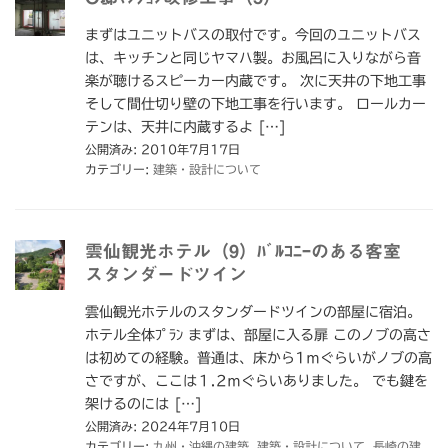
まずはユニットバスの取付です。今回のユニットバス
は、キッチンと同じヤマハ製。お風呂に入りながら音
楽が聴けるスピーカー内蔵です。 次に天井の下地工事
そして間仕切り壁の下地工事を行います。 ロールカー
テンは、天井に内蔵するよ […]
公開済み: 2010年7月17日
カテゴリー:
建築・設計について
雲仙観光ホテル（9）ﾊﾞﾙｺﾆｰのある客室
スタンダードツイン
雲仙観光ホテルのスタンダードツインの部屋に宿泊。
ホテル全体ﾌﾟﾗﾝ まずは、部屋に入る扉 このノブの高さ
は初めての経験。普通は、床から1ｍぐらいがノブの高
さですが、ここは１.2ｍぐらいありました。 でも鍵を
架けるのには […]
公開済み: 2024年7月10日
カテゴリー:
九州・沖縄の建築
,
建築・設計について
,
長崎の建