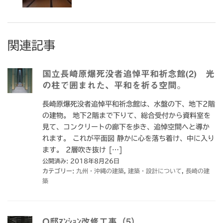
関連記事
国立長崎原爆死没者追悼平和祈念館(2) 光
の柱で囲まれた、平和を祈る空間。
長崎原爆死没者追悼平和祈念館は、水盤の下、地下2階
の建物。 地下2階まで下りて、総合受付から資料室を
見て、コンクリートの廊下を歩き、追悼空間へと導か
れます。 これが平面図 静かに心を落ち着け、中に入り
ます。 2層吹き抜け […]
公開済み: 2018年8月26日
カテゴリー:
九州・沖縄の建築
,
建築・設計について
,
長崎の建
築
O邸ﾏﾝｼｮﾝ改修工事（5）