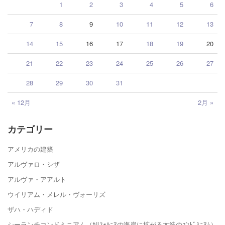
1
2
3
4
5
6
7
8
9
10
11
12
13
14
15
16
17
18
19
20
21
22
23
24
25
26
27
28
29
30
31
« 12月
2月 »
カテゴリー
アメリカの建築
アルヴァロ・シザ
アルヴァ・アアルト
ウイリアム・メレル・ヴォーリズ
ザハ・ハディド
シーランチコンドミニアム（ｶﾘﾌｫﾙﾆｱの海岸に拡がる木造のｺﾝﾄﾞﾐﾆｱﾑ）