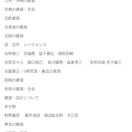
九州・沖縄の建築
京都の建築・文化
北欧建築
北海道の建築
北陸の建築
原 広司 シーラカンス
吉村順三 宮脇檀 益子義弘 堀部安嗣
吉田五十八 堀口捨己 前川國男 坂倉準三 安井武雄 丹下健三
吉阪隆正・U研究室・象設計集団
四国の建築
奈良の建築・文化
建築・設計について
未分類
村野藤吾 菊竹清訓 浦辺鎮太郎 大江宏
東北の建築