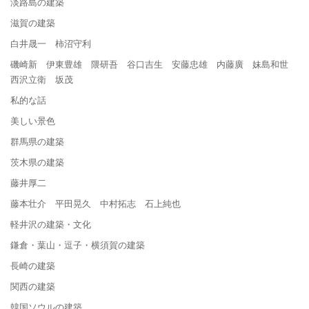
淡路島の建築
滋賀の建築
白井晟一 柿沼守利
磯崎新 伊東豊雄 隈研吾 谷口吉生 安藤忠雄 内藤廣 妹島和世
西沢立衛 坂茂
私的な話
美しい景色
群馬県の建築
茨木県の建築
藤井厚二
藤本壮介 平田晃久 中村拓志 石上純也
軽井沢の建築・文化
鎌倉・葉山・逗子・横須賀の建築
長崎の建築
関西の建築
韓国ソウルの建築