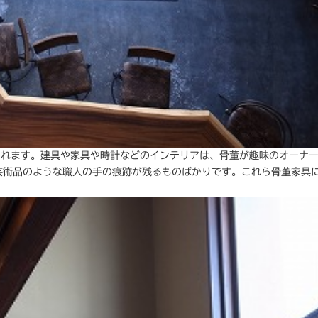
られます。建具や家具や時計などのインテリアは、骨董が趣味のオーナ
芸術品のような職人の手の痕跡が残るものばかりです。これら骨董家具