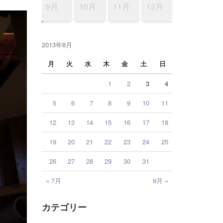
12月
12月
12月
12月
12月
12月
12月
12月
12月
12月
12月
12月
12月
12月
12月
12月
12月
9月
10月
11月
12月
2013年8月
月
火
水
木
金
土
日
1
2
3
4
5
6
7
8
9
10
11
12
13
14
15
16
17
18
19
20
21
22
23
24
25
26
27
28
29
30
31
« 7月
9月 »
カテゴリー