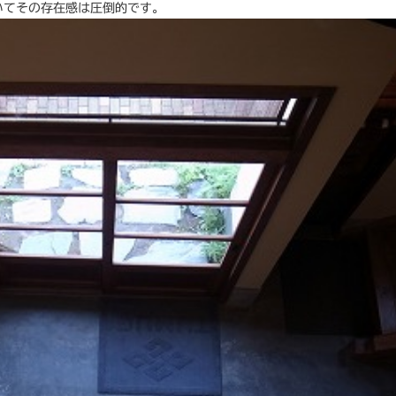
9月
9月
9月
9月
9月
9月
9月
9月
9月
9月
9月
9月
9月
9月
9月
9月
9月
10月
10月
10月
10月
10月
10月
10月
10月
10月
10月
10月
10月
10月
10月
10月
10月
10月
11月
11月
11月
11月
11月
11月
11月
11月
11月
11月
11月
11月
11月
11月
11月
11月
11月
いてその存在感は圧倒的です。