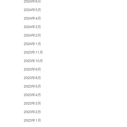
2024年6月
2024年5月
2024年4月
2024年3月
2024年2月
2024年1月
2023年11月
2023年10月
2023年9月
2023年8月
2023年5月
2023年4月
2023年3月
2023年2月
2023年1月