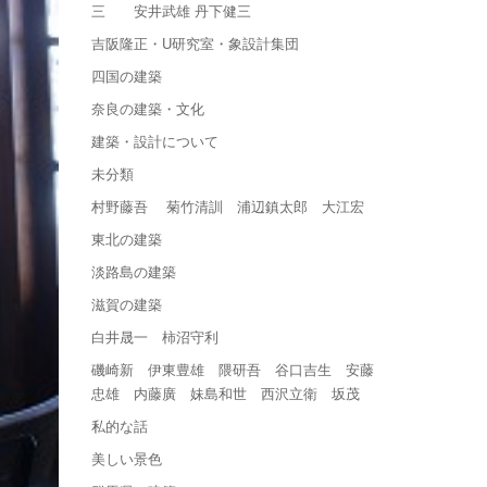
三 安井武雄 丹下健三
吉阪隆正・U研究室・象設計集団
四国の建築
奈良の建築・文化
建築・設計について
未分類
村野藤吾 菊竹清訓 浦辺鎮太郎 大江宏
東北の建築
淡路島の建築
滋賀の建築
白井晟一 柿沼守利
磯崎新 伊東豊雄 隈研吾 谷口吉生 安藤
忠雄 内藤廣 妹島和世 西沢立衛 坂茂
私的な話
美しい景色