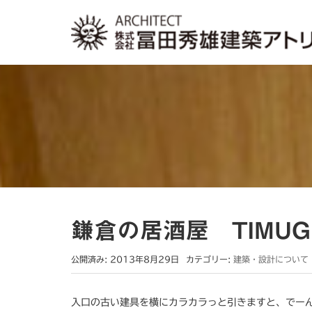
鎌倉の居酒屋 TIMUGI
公開済み: 2013年8月29日
カテゴリー:
建築・設計について
入口の古い建具を横にカラカラっと引きますと、でーんと