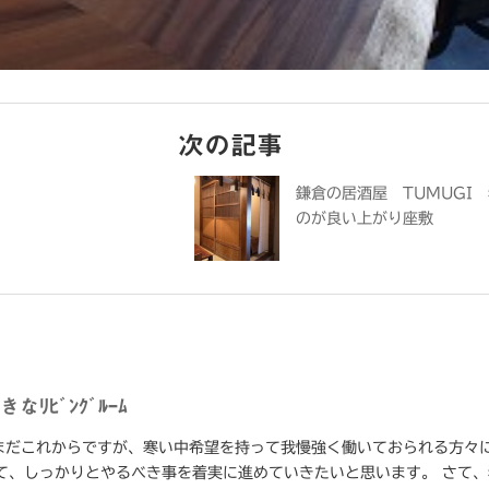
次の記事
鎌倉の居酒屋 TUMUGI
のが良い上がり座敷
ﾘﾋﾞﾝｸﾞﾙｰﾑ
まだこれからですが、寒い中希望を持って我慢強く働いておられる方々
て、しっかりとやるべき事を着実に進めていきたいと思います。 さて、