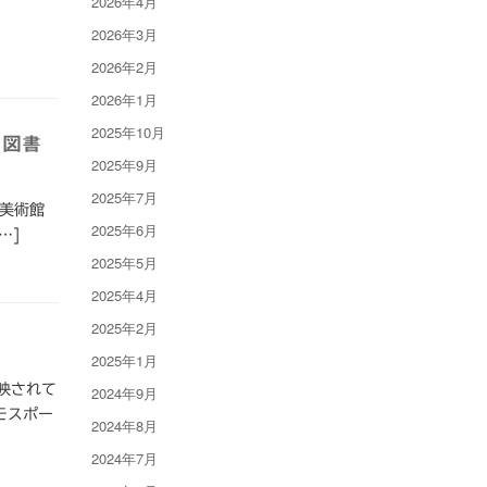
2026年4月
2026年3月
2026年2月
2026年1月
2025年10月
る図書
2025年9月
2025年7月
新美術館
2025年6月
…]
2025年5月
2025年4月
2025年2月
2025年1月
映されて
2024年9月
モスポー
2024年8月
2024年7月