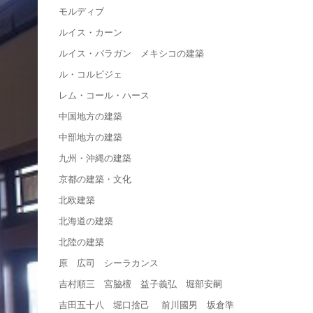
モルディブ
ルイス・カーン
ルイス・バラガン メキシコの建築
ル・コルビジェ
レム・コール・ハース
中国地方の建築
中部地方の建築
九州・沖縄の建築
京都の建築・文化
北欧建築
北海道の建築
北陸の建築
原 広司 シーラカンス
吉村順三 宮脇檀 益子義弘 堀部安嗣
吉田五十八 堀口捨己 前川國男 坂倉準