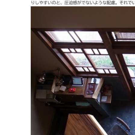
りしやすいのと、圧迫感がでないような配慮。それで