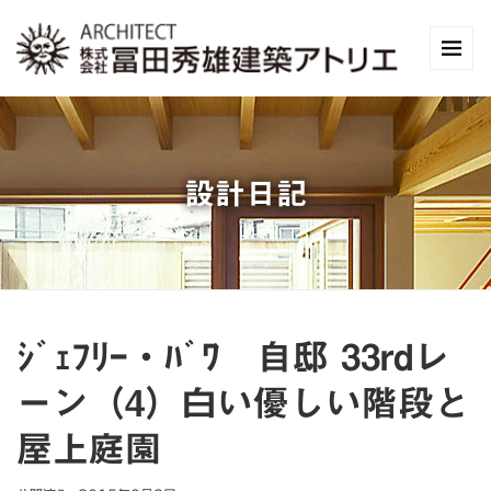
設計日記
ｼﾞｪﾌﾘｰ・ﾊﾞﾜ 自邸 33rdレ
ーン（4）白い優しい階段と
屋上庭園