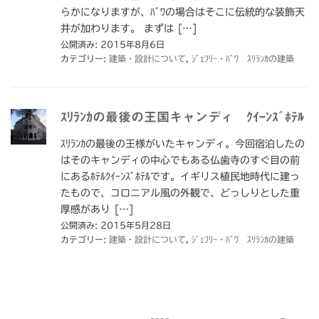
らかになりますが、ﾊﾞﾜの場合はそこに伝統的な装飾天
井が加わります。 まずは […]
公開済み: 2015年8月6日
カテゴリー:
建築・設計について
,
ｼﾞｪﾌﾘｰ・ﾊﾞﾜ ｽﾘﾗﾝｶの建築
ｽﾘﾗﾝｶの最後の王国キャンディ ｸｲｰﾝｽﾞﾎﾃﾙ
ｽﾘﾗﾝｶの最後の王様がいたキャンディ。今回宿泊したの
はそのキャンディの中心でもある仏歯寺のすぐ目の前
にあるﾎﾃﾙｸｲｰﾝｽﾞﾎﾃﾙです。イギリス植民地時代に建っ
たもので、コロニアル風の外観で、どっしりとした重
厚感があり […]
公開済み: 2015年5月28日
カテゴリー:
建築・設計について
,
ｼﾞｪﾌﾘｰ・ﾊﾞﾜ ｽﾘﾗﾝｶの建築