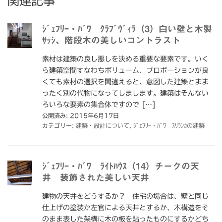
関連記事
ｼﾞｪﾌﾘｰ・ﾊﾞﾜ ｸﾗﾌﾞｳﾞｨﾗ（3）白い壁と木製
ｻｯｼ、階段木の美しいコントラスト
素材は建築の良し悪しを決める重要な要素です。いく
ら建築空間すなわちボリューム、プロポーションが良
くても素材の選択を間違えると、意図した建築とまま
ったく別の代物になってしまします。建築はそんない
ろいろな要素の集合体ですので […]
公開済み: 2015年6月17日
カテゴリー:
建築・設計について
,
ｼﾞｪﾌﾘｰ・ﾊﾞﾜ ｽﾘﾗﾝｶの建築
ｼﾞｪﾌﾘｰ・ﾊﾞﾜ ﾗｲﾄﾊｳｽ（14）チークの天
井 装飾された美しい天井
建物の天井をどうするか？ 住宅の場合は、壁と同じ
仕上げの塗装か左官による天井とするか、木構造をそ
のまま表した架構に木の板を貼ったものにするかどち