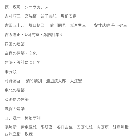
原 広司 シーラカンス
吉村順三 宮脇檀 益子義弘 堀部安嗣
吉田五十八 堀口捨己 前川國男 坂倉準三 安井武雄 丹下健三
吉阪隆正・U研究室・象設計集団
四国の建築
奈良の建築・文化
建築・設計について
未分類
村野藤吾 菊竹清訓 浦辺鎮太郎 大江宏
東北の建築
淡路島の建築
滋賀の建築
白井晟一 柿沼守利
磯崎新 伊東豊雄 隈研吾 谷口吉生 安藤忠雄 内藤廣 妹島和世
西沢立衛 坂茂