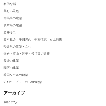
私的な話
美しい景色
群馬県の建築
茨木県の建築
藤井厚二
藤本壮介 平田晃久 中村拓志 石上純也
軽井沢の建築・文化
鎌倉・葉山・逗子・横須賀の建築
長崎の建築
関西の建築
韓国ソウルの建築
ｼﾞｪﾌﾘｰ・ﾊﾞﾜ ｽﾘﾗﾝｶの建築
アーカイブ
2026年7月