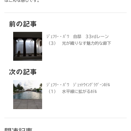
はこんな感じです。
前の記事
ｼﾞｪﾌﾘｰ・ﾊﾞﾜ 自邸 33rdレーン
（3） 光が織りなす魅力的な廊下
次の記事
ｼﾞｪﾌﾘｰ・ﾊﾞﾜ ｼﾞｪｯﾄｳｲﾝｸﾞﾗｸﾞｰﾝﾎﾃﾙ
（1） 水平線に拡がるﾎﾃﾙ