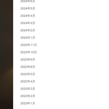
2024年6月
2024年5月
2024年4月
2024年3月
2024年2月
2024年1月
2023年11月
2023年10月
2023年9月
2023年8月
2023年5月
2023年4月
2023年3月
2023年2月
2023年1月