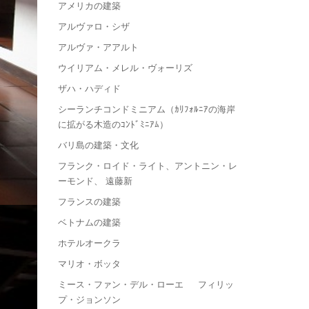
アメリカの建築
アルヴァロ・シザ
アルヴァ・アアルト
ウイリアム・メレル・ヴォーリズ
ザハ・ハディド
シーランチコンドミニアム（ｶﾘﾌｫﾙﾆｱの海岸
に拡がる木造のｺﾝﾄﾞﾐﾆｱﾑ）
バリ島の建築・文化
フランク・ロイド・ライト、アントニン・レ
ーモンド、 遠藤新
フランスの建築
ベトナムの建築
ホテルオークラ
マリオ・ボッタ
ミース・ファン・デル・ローエ フィリッ
プ・ジョンソン