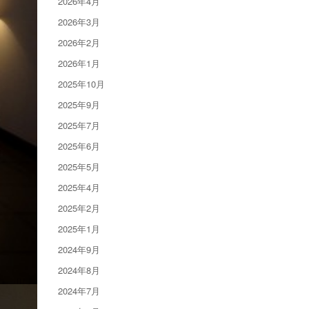
2026年4月
2026年3月
2026年2月
2026年1月
2025年10月
2025年9月
2025年7月
2025年6月
2025年5月
2025年4月
2025年2月
2025年1月
2024年9月
2024年8月
2024年7月