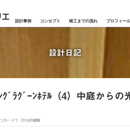
設計事例
コンセプト
竣工までの流れ
プロフィー
設計日記
ｳｲﾝｸﾞﾗｸﾞｰﾝﾎﾃﾙ（4）中庭から
1月
1月
1月
1月
1月
1月
1月
1月
1月
1月
1月
1月
1月
1月
1月
1月
1月
2月
2月
2月
2月
2月
2月
2月
2月
2月
2月
2月
2月
2月
2月
2月
2月
2月
3月
3月
3月
3月
3月
3月
3月
3月
3月
3月
3月
3月
3月
3月
3月
3月
3月
5月
5月
5月
5月
5月
5月
5月
5月
5月
5月
5月
5月
5月
5月
5月
5月
5月
6月
6月
6月
6月
6月
6月
6月
6月
6月
6月
6月
6月
6月
6月
6月
6月
6月
7月
7月
7月
7月
7月
7月
7月
7月
7月
7月
7月
7月
7月
7月
7月
7月
7月
ｼﾞｪﾌﾘｰ・ﾊﾞﾜ ｽﾘﾗﾝｶの建築