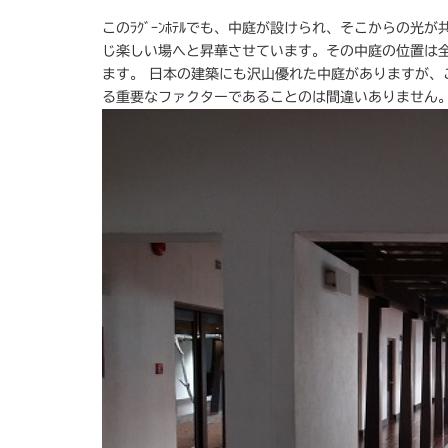
このﾗｸﾞｰﾝﾎﾃﾙでも、中庭が設けられ、そこからの
じ楽しい場へと昇華させています。その中庭の位置は
ます。 日本の建築にも沢山優れた中庭がありますが
る重要なファクターであることのは間違いありません