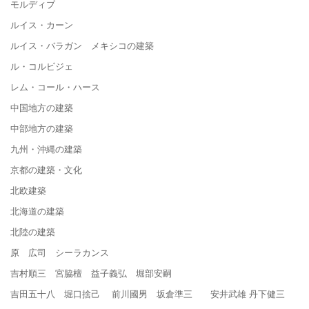
モルディブ
ルイス・カーン
ルイス・バラガン メキシコの建築
ル・コルビジェ
レム・コール・ハース
中国地方の建築
中部地方の建築
九州・沖縄の建築
京都の建築・文化
北欧建築
北海道の建築
北陸の建築
原 広司 シーラカンス
吉村順三 宮脇檀 益子義弘 堀部安嗣
吉田五十八 堀口捨己 前川國男 坂倉準三 安井武雄 丹下健三