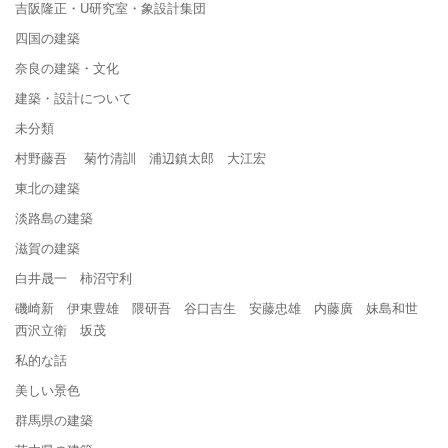
吉阪隆正・U研究室・象設計集団
四国の建築
奈良の建築・文化
建築・設計について
未分類
村野藤吾 菊竹清訓 浦辺鎮太郎 大江宏
東北の建築
淡路島の建築
滋賀の建築
白井晟一 柿沼守利
磯崎新 伊東豊雄 隈研吾 谷口吉生 安藤忠雄 内藤廣 妹島和世
西沢立衛 坂茂
私的な話
美しい景色
群馬県の建築