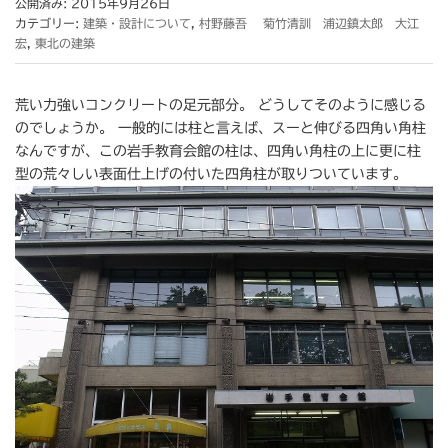
公開済み: 2015年9月26日
カテゴリー:
建築・設計について
,
村野藤吾 菊竹清訓 浦辺鎮太郎 大江
宏
,
東北の建築
荒い力強いコンクリートの足元部分。 どうしてそのように感じる
のでしょうか。 一般的には柱と言えば、スーと伸びる四角い角柱
なんですが、この岩手教育会館の柱は、四角い角柱の上に更に柱
型の荒々しい表面仕上げの付いた四角柱が取りついています。