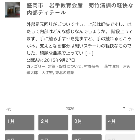
盛岡市 岩手教育会館 菊竹清訓の軽快な
内部ディテール
外部足元回りがごついですし、上部は軽快ですし、は
たして内部はどんな感じなんでしょうか。 階段上って
まず、手に触る手すりを見ますと、手の触れるところ
が木。支えとなる部分は細いスチールの軽快なもので
した。綺麗な曲線で上ってい […]
公開済み: 2015年9月27日
カテゴリー:
建築・設計について
,
村野藤吾 菊竹清訓 浦辺
鎮太郎 大江宏
,
東北の建築
≪
≫
2026
▼
1月
2月
3月
4月