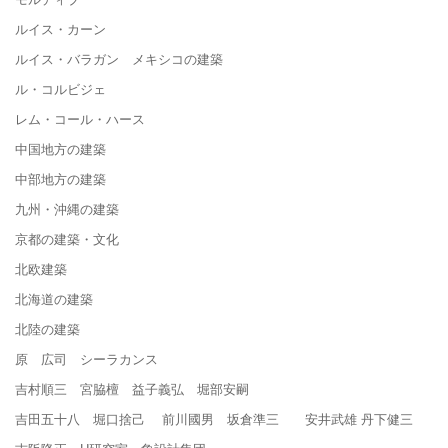
ルイス・カーン
ルイス・バラガン メキシコの建築
ル・コルビジェ
レム・コール・ハース
中国地方の建築
中部地方の建築
九州・沖縄の建築
京都の建築・文化
北欧建築
北海道の建築
北陸の建築
原 広司 シーラカンス
吉村順三 宮脇檀 益子義弘 堀部安嗣
吉田五十八 堀口捨己 前川國男 坂倉準三 安井武雄 丹下健三