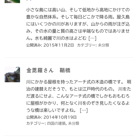
小さな島には高い山、そして低地から高地にかけての
豊かな自然体系。そして毎日どこかで降る雨。屋久島
にはいくつかの川がありますが、山からの雨が注ぎ込
み、その水の量と質の高さは半端なものではありませ
ん。水も綺麗で川の水はよどむ […]
公開済み: 2015年11月2日
カテゴリー:
未分類
金毘羅さん 鞘橋
川にかかる屋根を持ったアーチ式の木造の橋です。 明
治の建替えだそうで、もとは江戸時代のもの。 川をた
だ渡るにせよ、こんなアーチ式の橋でしかもおもむろ
に屋根がかかり、何となく川をのぞき見したくなるよ
うな橋は楽しいですよね。 […]
公開済み: 2014年10月19日
カテゴリー:
四国の建築
,
未分類