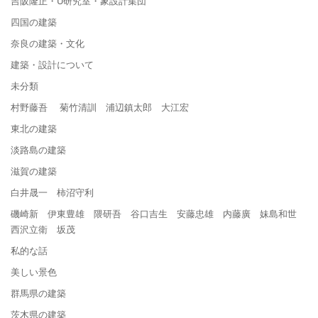
吉阪隆正・U研究室・象設計集団
四国の建築
奈良の建築・文化
建築・設計について
未分類
村野藤吾 菊竹清訓 浦辺鎮太郎 大江宏
東北の建築
淡路島の建築
滋賀の建築
白井晟一 柿沼守利
磯崎新 伊東豊雄 隈研吾 谷口吉生 安藤忠雄 内藤廣 妹島和世
西沢立衛 坂茂
私的な話
美しい景色
群馬県の建築
茨木県の建築