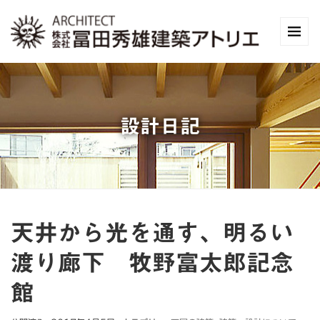
設計日記
天井から光を通す、明るい
渡り廊下 牧野富太郎記念
館