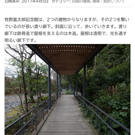
公開済み: 2017年4月5日
カテゴリー:
四国の建築
,
建築・設計について
牧野富太郎記念館は、2つの建物からなりますが、その2つを繋い
でいるのが長い渡り廊下。斜面に沿って、歩いていきます。渡り
廊下は鉄骨造で屋根を支えるのは木造。屋根は透明で、光を通す
明るい廊下です。