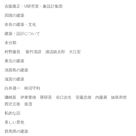
吉阪隆正・U研究室・象設計集団
四国の建築
奈良の建築・文化
建築・設計について
未分類
村野藤吾 菊竹清訓 浦辺鎮太郎 大江宏
東北の建築
淡路島の建築
滋賀の建築
白井晟一 柿沼守利
磯崎新 伊東豊雄 隈研吾 谷口吉生 安藤忠雄 内藤廣 妹島和世
西沢立衛 坂茂
私的な話
美しい景色
群馬県の建築