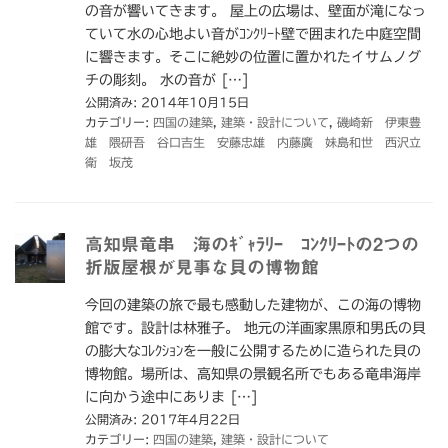
の音が響いてきます。 屋上の広場は、壁面が滝になっ
ていて水の心地よい音がｺﾝｸﾘｰﾄ壁で囲まれた中庭空間
に響きます。そこに絶妙の位置に置かれたイサムノグ
チの彫刻。 水の音が […]
公開済み: 2014年10月15日
カテゴリー:
四国の建築
,
建築・設計について
,
磯崎新 伊東豊
雄 隈研吾 谷口吉生 安藤忠雄 内藤廣 妹島和世 西沢立
衛 坂茂
高知県竜串 海のｷﾞｬﾗﾘｰ ｺﾝｸﾘｰﾄの2つの
折版屋根が見事な貝の博物館
今回の建築の旅で最も感動した建物が、この海の博物
館です。設計は林雅子。 地元の洋画家黒原和男氏の貝
の膨大なｺﾚｸｼｮﾝを一般に公開するために造られた貝の
博物館。場所は、高知県の景観名所でもある竜串海岸
に向かう途中にありま […]
公開済み: 2017年4月22日
カテゴリー:
四国の建築
,
建築・設計について