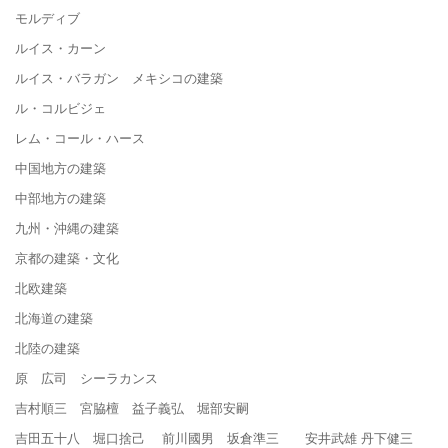
モルディブ
ルイス・カーン
ルイス・バラガン メキシコの建築
ル・コルビジェ
レム・コール・ハース
中国地方の建築
中部地方の建築
九州・沖縄の建築
京都の建築・文化
北欧建築
北海道の建築
北陸の建築
原 広司 シーラカンス
吉村順三 宮脇檀 益子義弘 堀部安嗣
吉田五十八 堀口捨己 前川國男 坂倉準三 安井武雄 丹下健三