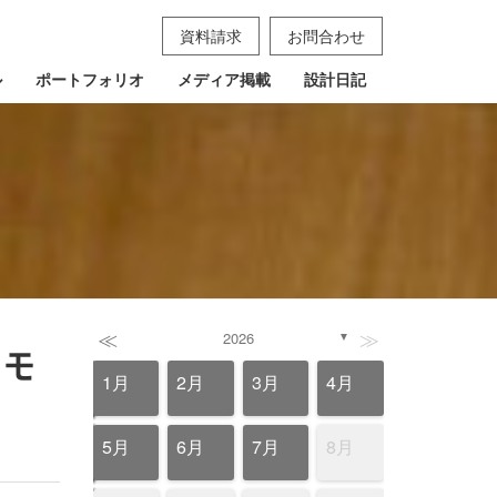
資料請求
お問合わせ
ル
ポートフォリオ
メディア掲載
設計日記
≪
≫
2026
▼
モモ
4月
4月
4月
4月
4月
4月
4月
4月
4月
4月
4月
4月
4月
4月
4月
4月
4月
1月
2月
3月
4月
8月
8月
8月
8月
8月
8月
8月
8月
8月
8月
8月
8月
8月
8月
8月
8月
8月
5月
6月
7月
8月