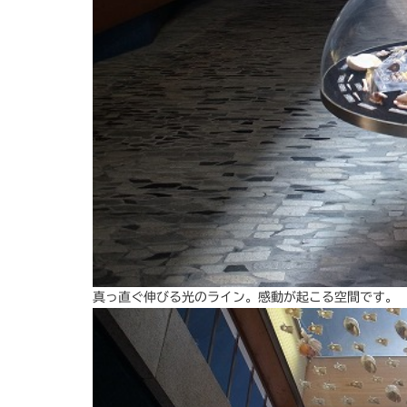
真っ直ぐ伸びる光のライン。感動が起こる空間です。