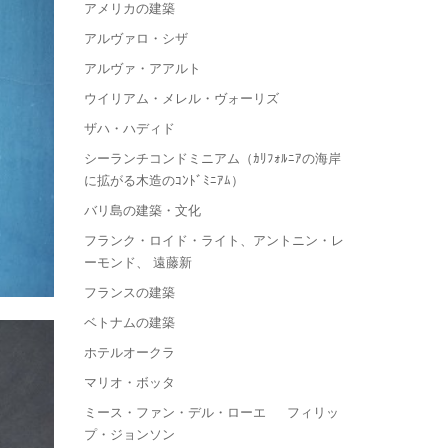
アメリカの建築
アルヴァロ・シザ
アルヴァ・アアルト
ウイリアム・メレル・ヴォーリズ
ザハ・ハディド
シーランチコンドミニアム（ｶﾘﾌｫﾙﾆｱの海岸
に拡がる木造のｺﾝﾄﾞﾐﾆｱﾑ）
バリ島の建築・文化
フランク・ロイド・ライト、アントニン・レ
ーモンド、 遠藤新
フランスの建築
ベトナムの建築
ホテルオークラ
マリオ・ボッタ
ミース・ファン・デル・ローエ フィリッ
プ・ジョンソン