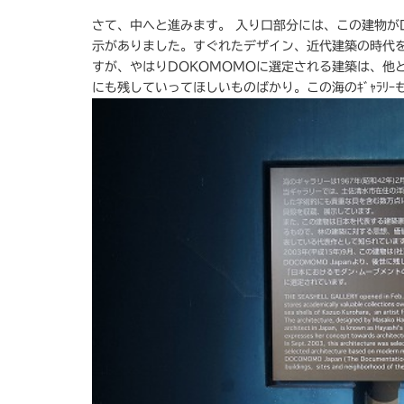
さて、中へと進みます。 入り口部分には、この建物が
示がありました。すぐれたデザイン、近代建築の時代
すが、やはりDOKOMOMOに選定される建築は、他
にも残していってほしいものばかり。この海のｷﾞｬﾗﾘ