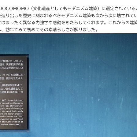
9月
9月
9月
9月
9月
9月
9月
9月
9月
9月
9月
9月
9月
9月
9月
9月
9月
10月
10月
10月
10月
10月
10月
10月
10月
10月
10月
10月
10月
10月
10月
10月
10月
10月
11月
11月
11月
11月
11月
11月
11月
11月
11月
11月
11月
11月
11月
11月
11月
11月
11月
DOCOMOMO（文化遺産としてもモダニズム建築）に選定されている
を造り出した歴史に刻まれるべきモダニズム建築も次から次に壊されて
とはまったく異なる力強さや感動をもたらしてくれます。これからの建
ｰも、訪れてみて初めてその素晴らしさが解りました。