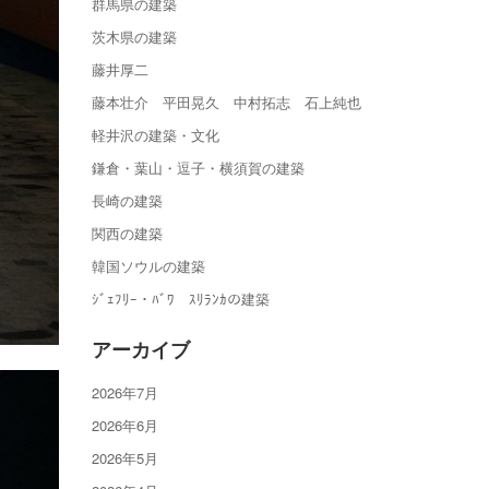
群馬県の建築
茨木県の建築
藤井厚二
藤本壮介 平田晃久 中村拓志 石上純也
軽井沢の建築・文化
鎌倉・葉山・逗子・横須賀の建築
長崎の建築
関西の建築
韓国ソウルの建築
ｼﾞｪﾌﾘｰ・ﾊﾞﾜ ｽﾘﾗﾝｶの建築
アーカイブ
2026年7月
2026年6月
2026年5月