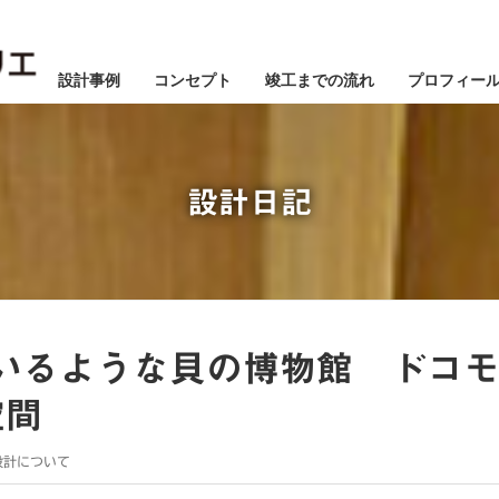
設計事例
コンセプト
竣工までの流れ
プロフィー
設計日記
底にいるような貝の博物館 ドコ
1月
1月
1月
1月
1月
1月
1月
1月
1月
1月
1月
1月
1月
1月
1月
1月
1月
2月
2月
2月
2月
2月
2月
2月
2月
2月
2月
2月
2月
2月
2月
2月
2月
2月
3月
3月
3月
3月
3月
3月
3月
3月
3月
3月
3月
3月
3月
3月
3月
3月
3月
空間
5月
5月
5月
5月
5月
5月
5月
5月
5月
5月
5月
5月
5月
5月
5月
5月
5月
6月
6月
6月
6月
6月
6月
6月
6月
6月
6月
6月
6月
6月
6月
6月
6月
6月
7月
7月
7月
7月
7月
7月
7月
7月
7月
7月
7月
7月
7月
7月
7月
7月
7月
設計について