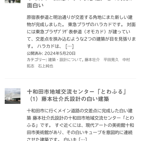
面白い
原宿表参道と明治通りが交差する角地にまた新しい建
物が完成しました。 東急プラザのハラカドです。 対面
には東急プラザﾌﾟﾗｻﾞ表参道（オモカド）が建ってい
て、交差点を挟み込むような2つの建築が目を見張りま
す。 ハラカドは、 […]
公開済み: 2024年5月20日
カテゴリー:
建築・設計について
,
藤本壮介 平田晃久 中村
拓志 石上純也
十和田市地域交流センター「とわふる」
（1）藤本壮介氏設計の白い建築
十和田市に行くメイン道路の交差点に完成した白い建
築 藤本壮介氏設計の十和田市地域交流センター「とわ
ふる」です。 すぐ近くには、現代アートの美術館十和
田市美術館があり、その白いキューブを意図的に連続
させた建築です。 白いキ […]