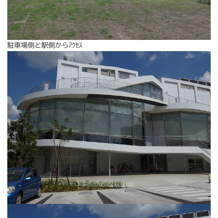
駐車場側と駅側からｱｸｾｽ