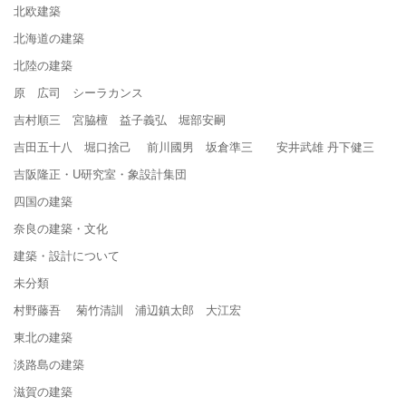
北欧建築
北海道の建築
北陸の建築
原 広司 シーラカンス
吉村順三 宮脇檀 益子義弘 堀部安嗣
吉田五十八 堀口捨己 前川國男 坂倉準三 安井武雄 丹下健三
吉阪隆正・U研究室・象設計集団
四国の建築
奈良の建築・文化
建築・設計について
未分類
村野藤吾 菊竹清訓 浦辺鎮太郎 大江宏
東北の建築
淡路島の建築
滋賀の建築