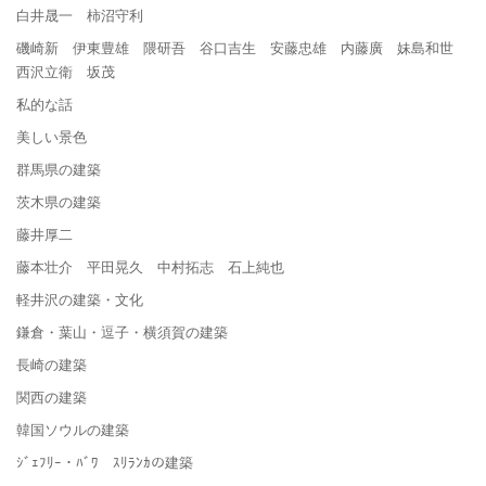
白井晟一 柿沼守利
磯崎新 伊東豊雄 隈研吾 谷口吉生 安藤忠雄 内藤廣 妹島和世
西沢立衛 坂茂
私的な話
美しい景色
群馬県の建築
茨木県の建築
藤井厚二
藤本壮介 平田晃久 中村拓志 石上純也
軽井沢の建築・文化
鎌倉・葉山・逗子・横須賀の建築
長崎の建築
関西の建築
韓国ソウルの建築
ｼﾞｪﾌﾘｰ・ﾊﾞﾜ ｽﾘﾗﾝｶの建築