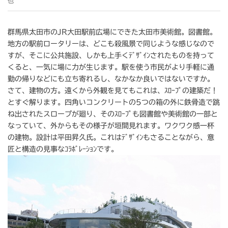
也
群馬県太田市のJR大田駅前広場にできた太田市美術館。図書館。
地方の駅前ロータリーは、どこも殺風景で同じような感じなので
すが、そこに公共施設、しかも上手くﾃﾞｻﾞｲﾝされたものを持って
くると、一気に場に力が生じます。駅を使う市民がより手軽に通
勤の帰りなどにも立ち寄れるし、なかなか良いではないですか。
さて、建物の方。遠くから外観を見てもこれは、ｽﾛｰﾌﾟの建築だ！
とすぐ解ります。四角いコンクリートの5つの箱の外に鉄骨造で跳
ね出されたスロープが廻り、そのｽﾛｰﾌﾟも図書館や美術館の一部と
なっていて、外からもその様子が垣間見れます。ワクワク感一杯
の建物。設計は平田昇久氏。これはﾃﾞｻﾞｲﾝもさることながら、意
匠と構造の見事なｺﾗﾎﾞﾚｰｼｮﾝです。