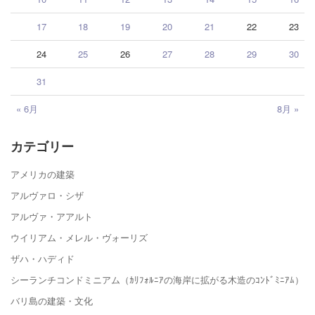
17
18
19
20
21
22
23
24
25
26
27
28
29
30
31
« 6月
8月 »
カテゴリー
アメリカの建築
アルヴァロ・シザ
アルヴァ・アアルト
ウイリアム・メレル・ヴォーリズ
ザハ・ハディド
シーランチコンドミニアム（ｶﾘﾌｫﾙﾆｱの海岸に拡がる木造のｺﾝﾄﾞﾐﾆｱﾑ）
バリ島の建築・文化