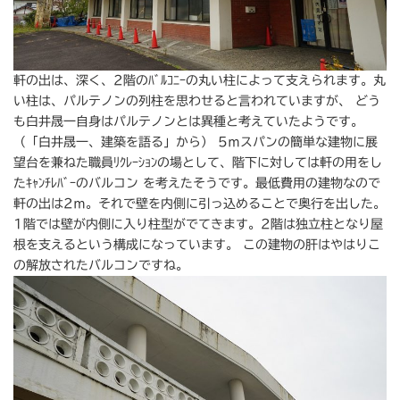
軒の出は、深く、2階のﾊﾞﾙｺﾆｰの丸い柱によって支えられます。丸
い柱は、パルテノンの列柱を思わせると言われていますが、 どう
も白井晟一自身はパルテノンとは異種と考えていたようです。
（「白井晟一、建築を語る」から） 5ｍスパンの簡単な建物に展
望台を兼ねた職員ﾘｸﾚｰｼｮﾝの場として、階下に対しては軒の用をし
たｷｬﾝﾁﾚﾊﾞｰのバルコン を考えたそうです。最低費用の建物なので
軒の出は2ｍ。それで壁を内側に引っ込めることで奥行を出した。
1階では壁が内側に入り柱型がでてきます。2階は独立柱となり屋
根を支えるという構成になっています。 この建物の肝はやはりこ
の解放されたバルコンですね。