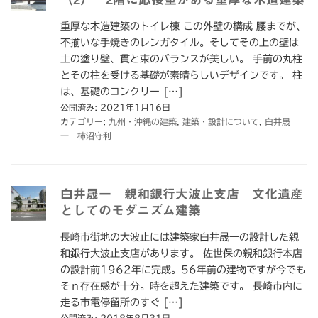
重厚な木造建築のトイレ棟 この外壁の構成 腰までが、
不揃いな手焼きのレンガタイル。そしてその上の壁は
土の塗り壁、貫と束のバランスが美しい。 手前の丸柱
とその柱を受ける基礎が素晴らしいデザインです。 柱
は、基礎のコンクリー […]
公開済み: 2021年1月16日
カテゴリー:
九州・沖縄の建築
,
建築・設計について
,
白井晟
一 柿沼守利
白井晟一 親和銀行大波止支店 文化遺産
としてのモダニズム建築
長崎市街地の大波止には建築家白井晟一の設計した親
和銀行大波止支店があります。 佐世保の親和銀行本店
の設計前1962年に完成。56年前の建物ですが今でも
そｎ存在感が十分。時を超えた建築です。 長崎市内に
走る市電停留所のすぐ […]
公開済み: 2018年8月31日