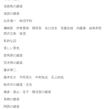
淡路島の建築
滋賀の建築
白井晟一 柿沼守利
磯崎新 伊東豊雄 隈研吾 谷口吉生 安藤忠雄 内藤廣 妹島和世
西沢立衛 坂茂
私的な話
美しい景色
群馬県の建築
茨木県の建築
藤井厚二
藤本壮介 平田晃久 中村拓志 石上純也
軽井沢の建築・文化
鎌倉・葉山・逗子・横須賀の建築
長崎の建築
関西の建築