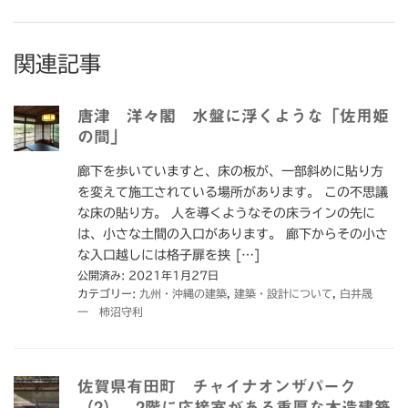
関連記事
唐津 洋々閣 水盤に浮くような「佐用姫
の間」
廊下を歩いていますと、床の板が、一部斜めに貼り方
を変えて施工されている場所があります。 この不思議
な床の貼り方。 人を導くようなその床ラインの先に
は、小さな土間の入口があります。 廊下からその小さ
な入口越しには格子扉を挟 […]
公開済み: 2021年1月27日
カテゴリー:
九州・沖縄の建築
,
建築・設計について
,
白井晟
一 柿沼守利
佐賀県有田町 チャイナオンザパーク
（2） 2階に応接室がある重厚な木造建築