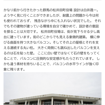
かなり前から行きたかった群馬の松井田町役場 設計は白井晟一。
ようやく見に行くことができましたが、耐震上の問題から今は何
も使われておらず、 残念ながら中にも入れない状況でした。 それ
でもその建物が建っている環境を自分で確かめて、設計者の意図
を探ることは大切です。 松井田町役場は、街が見下ろせる少し高
台に建っています。街のどこからでも見える象徴的建築。 横に伸
びる曲面を持つ大きなバルコン。そしてその上の屋根とそれを支
える連続する丸い柱。 大きく両側にも跳ね出したバルコンを支え
るのは石を貼った壁。 ここに白い壁ではなくて石の壁をもってく
ることで、バルコンに圧倒的な安定感がもたらされています。 し
かも違う素材を持ちいることで、バルコンの水平ラインが強く印
象に残ります。