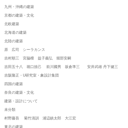
九州・沖縄の建築
京都の建築・文化
北欧建築
北海道の建築
北陸の建築
原 広司 シーラカンス
吉村順三 宮脇檀 益子義弘 堀部安嗣
吉田五十八 堀口捨己 前川國男 坂倉準三 安井武雄 丹下健三
吉阪隆正・U研究室・象設計集団
四国の建築
奈良の建築・文化
建築・設計について
未分類
村野藤吾 菊竹清訓 浦辺鎮太郎 大江宏
東北の建築