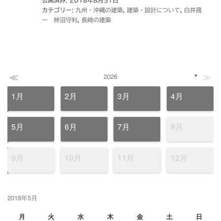
カテゴリー:
九州・沖縄の建築
,
建築・設計について
,
白井晟
一 柿沼守利
,
長崎の建築
≪
≫
2026
▼
1月
2月
3月
4月
5月
6月
7月
8月
9月
10月
11月
12月
2018年5月
月
火
水
木
金
土
日