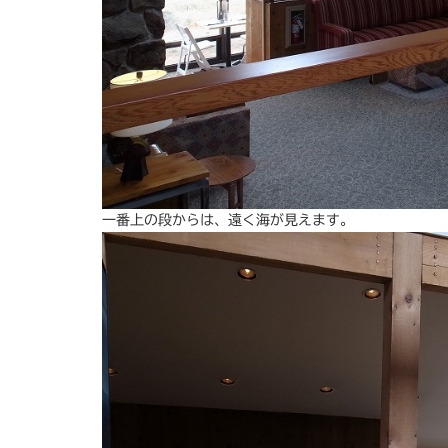
一番上の段からは、遠く海が見えます。