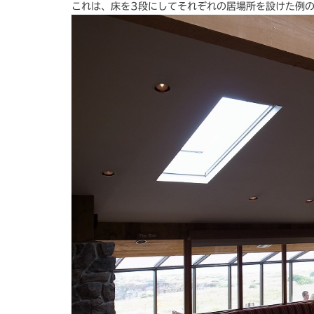
これは、床を3段にしてそれぞれの居場所を設けた例