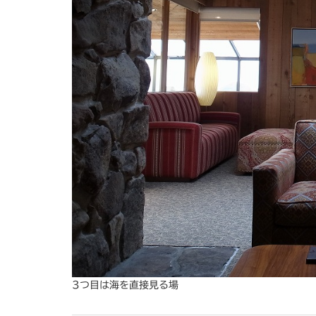
3つ目は海を直接見る場