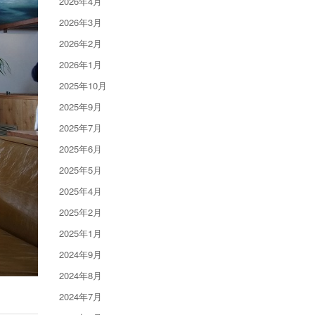
2026年4月
2026年3月
2026年2月
2026年1月
2025年10月
2025年9月
2025年7月
2025年6月
2025年5月
2025年4月
2025年2月
2025年1月
2024年9月
2024年8月
2024年7月