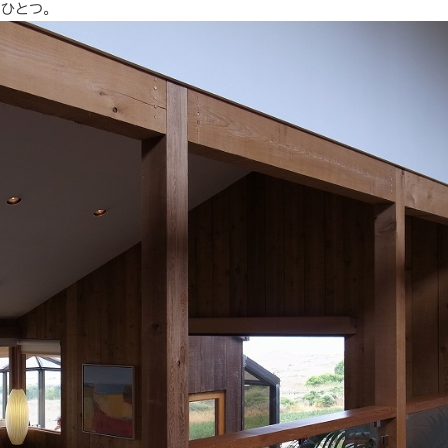
9月
9月
9月
9月
9月
9月
9月
9月
9月
9月
9月
9月
9月
9月
9月
9月
9月
10月
10月
10月
10月
10月
10月
10月
10月
10月
10月
10月
10月
10月
10月
10月
10月
10月
11月
11月
11月
11月
11月
11月
11月
11月
11月
11月
11月
11月
11月
11月
11月
11月
11月
のひとつ。