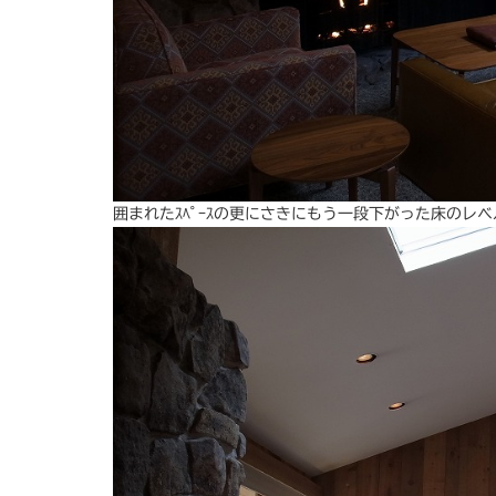
囲まれたｽﾍﾟｰｽの更にさきにもう一段下がった床のレ