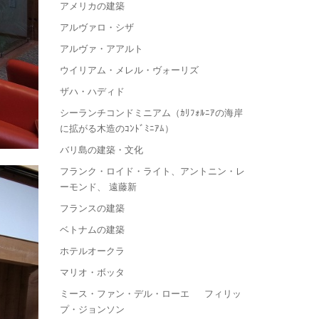
アメリカの建築
アルヴァロ・シザ
アルヴァ・アアルト
ウイリアム・メレル・ヴォーリズ
ザハ・ハディド
シーランチコンドミニアム（ｶﾘﾌｫﾙﾆｱの海岸
に拡がる木造のｺﾝﾄﾞﾐﾆｱﾑ）
バリ島の建築・文化
フランク・ロイド・ライト、アントニン・レ
ーモンド、 遠藤新
フランスの建築
ベトナムの建築
ホテルオークラ
マリオ・ボッタ
ミース・ファン・デル・ローエ フィリッ
プ・ジョンソン