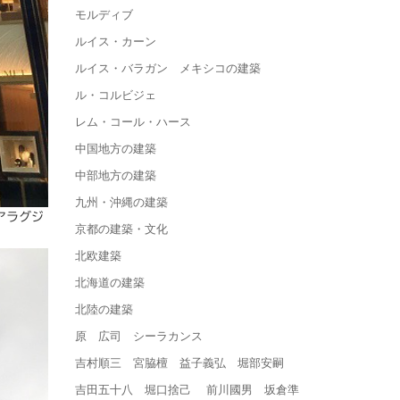
モルディブ
ルイス・カーン
ルイス・バラガン メキシコの建築
ル・コルビジェ
レム・コール・ハース
中国地方の建築
中部地方の建築
九州・沖縄の建築
アラグジ
京都の建築・文化
北欧建築
北海道の建築
北陸の建築
原 広司 シーラカンス
吉村順三 宮脇檀 益子義弘 堀部安嗣
吉田五十八 堀口捨己 前川國男 坂倉準