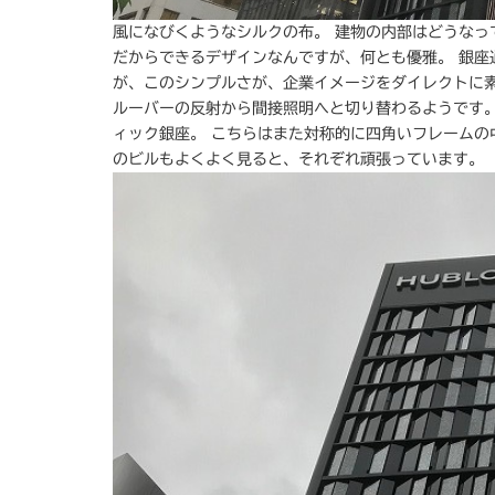
風になびくようなシルクの布。 建物の内部はどうな
だからできるデザインなんですが、何とも優雅。 銀
が、このシンプルさが、企業イメージをダイレクトに
ルーバーの反射から間接照明へと切り替わるようです。
ィック銀座。 こちらはまた対称的に四角いフレームの
のビルもよくよく見ると、それぞれ頑張っています。