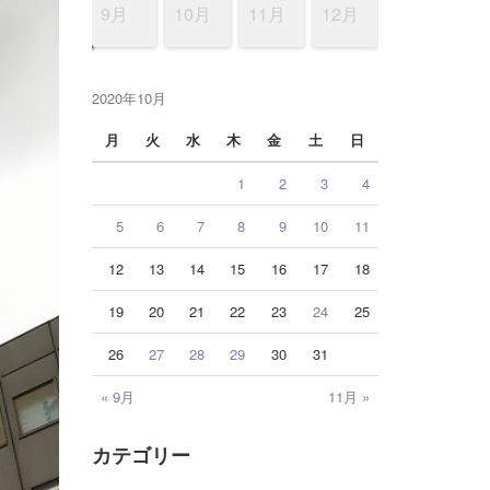
12月
12月
12月
12月
12月
12月
12月
12月
12月
12月
12月
12月
12月
12月
12月
12月
12月
9月
10月
11月
12月
2020年10月
月
火
水
木
金
土
日
1
2
3
4
5
6
7
8
9
10
11
12
13
14
15
16
17
18
19
20
21
22
23
24
25
26
27
28
29
30
31
« 9月
11月 »
カテゴリー