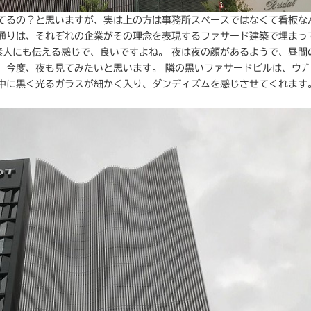
ってるの？と思いますが、実は上の方は事務所スペースではなくて看板な
座通りは、それぞれの企業がその理念を表現するファサード建築で埋まっ
素人にも伝える感じで、良いですよね。 夜は夜の顔があるようで、昼間
 今度、夜も見てみたいと思います。 隣の黒いファサードビルは、ウﾌﾞ
中に黒く光るガラスが細かく入り、ダンディズムを感じさせてくれます