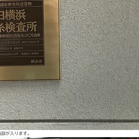
施設が入ります。