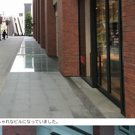
しゃれなビルになっていました。