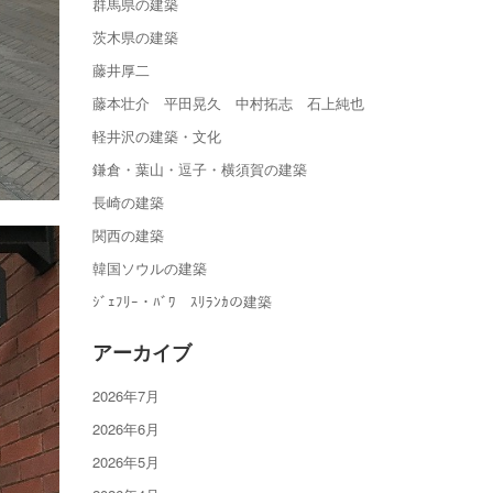
群馬県の建築
茨木県の建築
藤井厚二
藤本壮介 平田晃久 中村拓志 石上純也
軽井沢の建築・文化
鎌倉・葉山・逗子・横須賀の建築
長崎の建築
関西の建築
韓国ソウルの建築
ｼﾞｪﾌﾘｰ・ﾊﾞﾜ ｽﾘﾗﾝｶの建築
アーカイブ
2026年7月
2026年6月
2026年5月