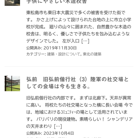
子供にやさしい木造校舎
東松島市も東日本大震災で多くの被害を受けた街で
す。 かさ上げによって設けられた台地の上に市立小学
校が完成。 廻りの山々に囲まれた、自然豊かな木造の
校舎は、明るく、優しさで子供たちを包み込むような
デザインでした。 左が入口 […]
公開済み: 2019年11月30日
カテゴリー:
建築・設計について
,
東北の建築
弘前 旧弘前偕行社（3）陸軍の社交場と
しての会場は今も生きる。
旧弘前偕行社の内部です。 まずは北廊下。天井が異常
に高い。 将校たちの社交場となった横に長い会場 今で
は、地域におけるｺﾐｭﾆﾃｨｰの場として活用されていま
す。 バリバリの現役建物。素晴らしい！ シャンデリア
の天井まわり […]
公開済み: 2023年10月4日