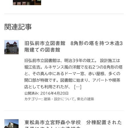
関連記事
旧弘前市立図書館 8角形の塔を持つ木造3
階建ての図書館
旧弘前市立図書館は、明治39年の竣工。 設計施工は
堀江佐吉。ルネサンス風の洋館で左右2つの8角形の塔
と、その真ん中にあるドーマー窓、赤い屋根、多くの
開口部が特徴です。図書館に始まり、アパートや喫茶
店としても利用されたが、 […]
公開済み: 2016年4月20日
カテゴリー:
建築・設計について
,
東北の建築
東松島市立宮野森小学校 分棟配置された