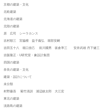
京都の建築・文化
北欧建築
北海道の建築
北陸の建築
原 広司 シーラカンス
吉村順三 宮脇檀 益子義弘 堀部安嗣
吉田五十八 堀口捨己 前川國男 坂倉準三 安井武雄 丹下健三
吉阪隆正・U研究室・象設計集団
四国の建築
奈良の建築・文化
建築・設計について
未分類
村野藤吾 菊竹清訓 浦辺鎮太郎 大江宏
東北の建築
淡路島の建築