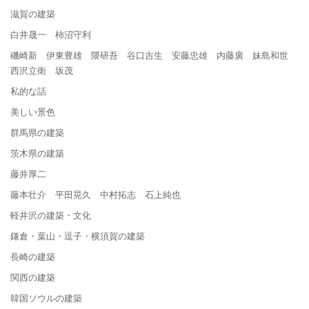
滋賀の建築
白井晟一 柿沼守利
磯崎新 伊東豊雄 隈研吾 谷口吉生 安藤忠雄 内藤廣 妹島和世
西沢立衛 坂茂
私的な話
美しい景色
群馬県の建築
茨木県の建築
藤井厚二
藤本壮介 平田晃久 中村拓志 石上純也
軽井沢の建築・文化
鎌倉・葉山・逗子・横須賀の建築
長崎の建築
関西の建築
韓国ソウルの建築