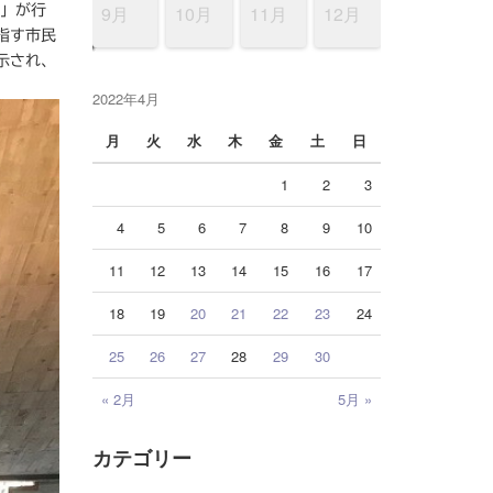
12月
12月
12月
12月
12月
12月
12月
12月
12月
12月
12月
12月
12月
12月
12月
12月
12月
9月
10月
11月
12月
展」が行
指す市民
示され、
2022年4月
月
火
水
木
金
土
日
1
2
3
4
5
6
7
8
9
10
11
12
13
14
15
16
17
18
19
20
21
22
23
24
25
26
27
28
29
30
« 2月
5月 »
カテゴリー