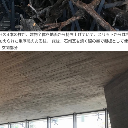
ﾘｰﾄの4本の柱が、建物全体を地面から持ち上げていて、スリットからは
りが加えられた重厚感のある柱。 床は、石州瓦を焼く際の釜で棚板として使
 玄関部分