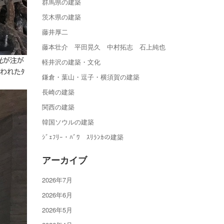
群馬県の建築
茨木県の建築
藤井厚二
藤本壮介 平田晃久 中村拓志 石上純也
光が注が
軽井沢の建築・文化
われたﾀ
鎌倉・葉山・逗子・横須賀の建築
長崎の建築
関西の建築
韓国ソウルの建築
ｼﾞｪﾌﾘｰ・ﾊﾞﾜ ｽﾘﾗﾝｶの建築
アーカイブ
2026年7月
2026年6月
2026年5月