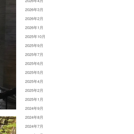
2026年4月
2026年3月
2026年2月
2026年1月
2025年10月
2025年9月
2025年7月
2025年6月
2025年5月
2025年4月
2025年2月
2025年1月
2024年9月
2024年8月
2024年7月