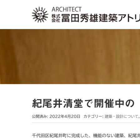
紀尾井清堂で開催中の
公開済み: 2022年4月20日
カテゴリー:
建築・設計について
千代田区紀尾井町に完成した、機能のない建築、紀尾