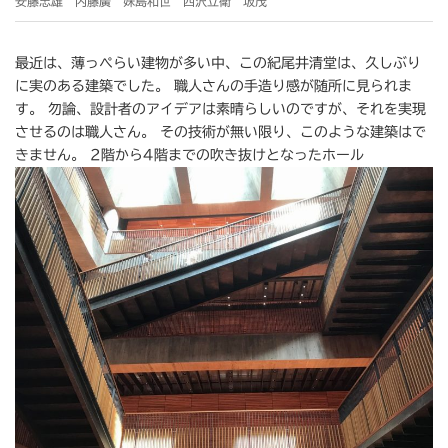
安藤忠雄 内藤廣 妹島和世 西沢立衛 坂茂
最近は、薄っぺらい建物が多い中、この紀尾井清堂は、久しぶり
に実のある建築でした。 職人さんの手造り感が随所に見られま
す。 勿論、設計者のアイデアは素晴らしいのですが、それを実現
させるのは職人さん。 その技術が無い限り、このような建築はで
きません。 2階から4階までの吹き抜けとなったホール