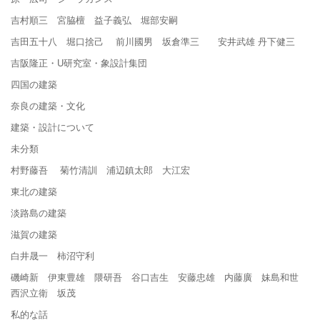
吉村順三 宮脇檀 益子義弘 堀部安嗣
吉田五十八 堀口捨己 前川國男 坂倉準三 安井武雄 丹下健三
吉阪隆正・U研究室・象設計集団
四国の建築
奈良の建築・文化
建築・設計について
未分類
村野藤吾 菊竹清訓 浦辺鎮太郎 大江宏
東北の建築
淡路島の建築
滋賀の建築
白井晟一 柿沼守利
磯崎新 伊東豊雄 隈研吾 谷口吉生 安藤忠雄 内藤廣 妹島和世
西沢立衛 坂茂
私的な話