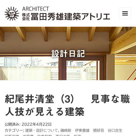
設計日記
紀尾井清堂（3） 見事な職
人技が見える建築
公開済み: 2022年4月22日
カテゴリー:
建築・設計について
,
磯崎新 伊東豊雄 隈研吾 谷口吉生