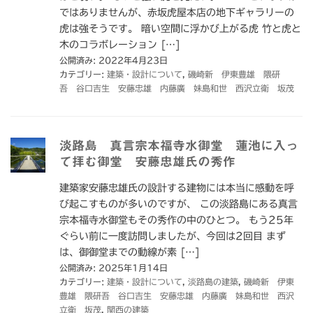
ではありませんが、赤坂虎屋本店の地下ギャラリーの
虎は強そうです。 暗い空間に浮かび上がる虎 竹と虎と
木のコラボレーション […]
公開済み: 2022年4月23日
カテゴリー:
建築・設計について
,
磯崎新 伊東豊雄 隈研
吾 谷口吉生 安藤忠雄 内藤廣 妹島和世 西沢立衛 坂茂
淡路島 真言宗本福寺水御堂 蓮池に入っ
て拝む御堂 安藤忠雄氏の秀作
建築家安藤忠雄氏の設計する建物には本当に感動を呼
び起こすものが多いのですが、 この淡路島にある真言
宗本福寺水御堂もその秀作の中のひとつ。 もう25年
ぐらい前に一度訪問しましたが、今回は2回目 まず
は、御御堂までの動線が素 […]
公開済み: 2025年1月14日
カテゴリー:
建築・設計について
,
淡路島の建築
,
磯崎新 伊東
豊雄 隈研吾 谷口吉生 安藤忠雄 内藤廣 妹島和世 西沢
立衛 坂茂
,
関西の建築