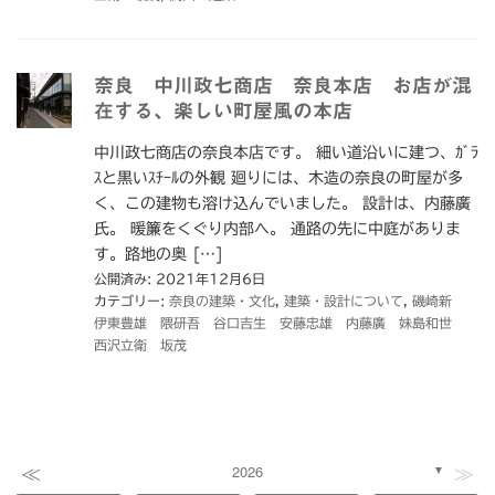
奈良 中川政七商店 奈良本店 お店が混
在する、楽しい町屋風の本店
中川政七商店の奈良本店です。 細い道沿いに建つ、ｶﾞﾗ
ｽと黒いｽﾁｰﾙの外観 廻りには、木造の奈良の町屋が多
く、この建物も溶け込んでいました。 設計は、内藤廣
氏。 暖簾をくぐり内部へ。 通路の先に中庭がありま
す。路地の奥 […]
公開済み: 2021年12月6日
カテゴリー:
奈良の建築・文化
,
建築・設計について
,
磯崎新
伊東豊雄 隈研吾 谷口吉生 安藤忠雄 内藤廣 妹島和世
西沢立衛 坂茂
≪
≫
2026
▼