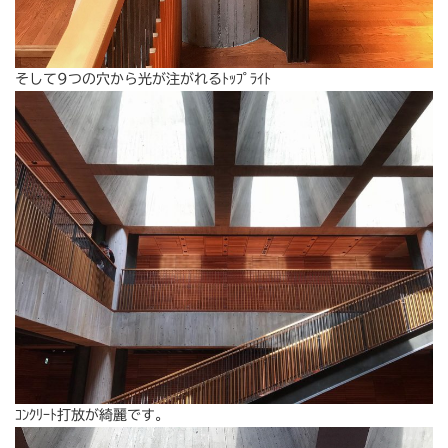
そして9つの穴から光が注がれるﾄｯﾌﾟﾗｲﾄ
ｺﾝｸﾘｰﾄ打放が綺麗です。