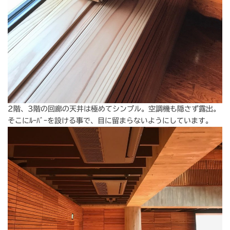
2階、3階の回廊の天井は極めてシンプル。空調機も隠さず露出。
そこにﾙｰﾊﾞｰを設ける事で、目に留まらないようにしています。