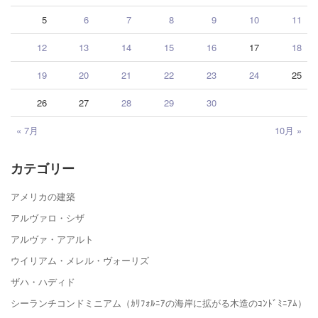
5
6
7
8
9
10
11
12
13
14
15
16
17
18
19
20
21
22
23
24
25
26
27
28
29
30
« 7月
10月 »
カテゴリー
アメリカの建築
アルヴァロ・シザ
アルヴァ・アアルト
ウイリアム・メレル・ヴォーリズ
ザハ・ハディド
シーランチコンドミニアム（ｶﾘﾌｫﾙﾆｱの海岸に拡がる木造のｺﾝﾄﾞﾐﾆｱﾑ）