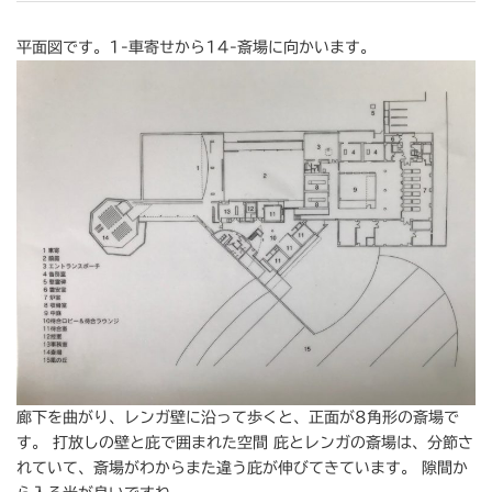
平面図です。1-車寄せから14-斎場に向かいます。
廊下を曲がり、レンガ壁に沿って歩くと、正面が8角形の斎場で
す。 打放しの壁と庇で囲まれた空間 庇とレンガの斎場は、分節さ
れていて、斎場がわからまた違う庇が伸びてきています。 隙間か