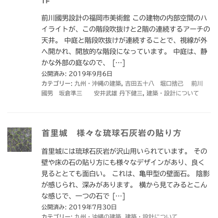
前川國男設計の福岡市美術館 この建物の内部空間のハ
イライトが、この階段吹抜けと2階の連続するアーチの
天井。 中庭と階段吹抜けが連続することで、視線が外
へ開かれ、開放的な階段になっています。 中庭は、静
かな外部の庭なので、 […]
公開済み: 2019年9月6日
カテゴリー:
九州・沖縄の建築
,
吉田五十八 堀口捨己 前川
國男 坂倉準三 安井武雄 丹下健三
,
建築・設計について
首里城 様々な琉球石灰岩の貼り方
首里城には琉球石灰岩が沢山用いられています。 その
壁や床の石の貼り方にも様々なデザインがあり、良く
見るととても面白い。 これは、亀甲型の壁面石。 陰影
が感じられ、深みがあります。 横から見てみるとこん
な感じで、一つの石で […]
公開済み: 2019年7月30日
カテゴリー:
九州・沖縄の建築
,
建築・設計について