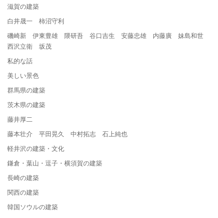
滋賀の建築
白井晟一 柿沼守利
磯崎新 伊東豊雄 隈研吾 谷口吉生 安藤忠雄 内藤廣 妹島和世
西沢立衛 坂茂
私的な話
美しい景色
群馬県の建築
茨木県の建築
藤井厚二
藤本壮介 平田晃久 中村拓志 石上純也
軽井沢の建築・文化
鎌倉・葉山・逗子・横須賀の建築
長崎の建築
関西の建築
韓国ソウルの建築