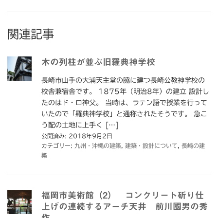
関連記事
木の列柱が並ぶ旧羅典神学校
長崎市山手の大浦天主堂の脇に建つ長崎公教神学校の
校舎兼宿舎です。 1875年（明治8年）の建立 設計し
たのはド・ロ神父。 当時は、ラテン語で授業を行って
いたので「羅典神学校」と通称されたそうです。 急こ
う配の土地に上手く […]
公開済み: 2018年9月2日
カテゴリー:
九州・沖縄の建築
,
建築・設計について
,
長崎の建
築
福岡市美術館（2） コンクリート斫り仕
上げの連続するアーチ天井 前川國男の秀
作