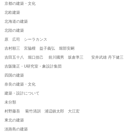
京都の建築・文化
北欧建築
北海道の建築
北陸の建築
原 広司 シーラカンス
吉村順三 宮脇檀 益子義弘 堀部安嗣
吉田五十八 堀口捨己 前川國男 坂倉準三 安井武雄 丹下健三
吉阪隆正・U研究室・象設計集団
四国の建築
奈良の建築・文化
建築・設計について
未分類
村野藤吾 菊竹清訓 浦辺鎮太郎 大江宏
東北の建築
淡路島の建築