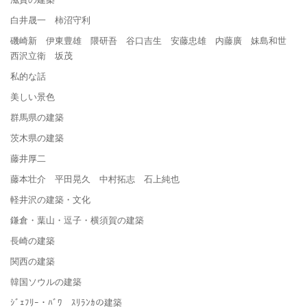
白井晟一 柿沼守利
磯崎新 伊東豊雄 隈研吾 谷口吉生 安藤忠雄 内藤廣 妹島和世
西沢立衛 坂茂
私的な話
美しい景色
群馬県の建築
茨木県の建築
藤井厚二
藤本壮介 平田晃久 中村拓志 石上純也
軽井沢の建築・文化
鎌倉・葉山・逗子・横須賀の建築
長崎の建築
関西の建築
韓国ソウルの建築
ｼﾞｪﾌﾘｰ・ﾊﾞﾜ ｽﾘﾗﾝｶの建築