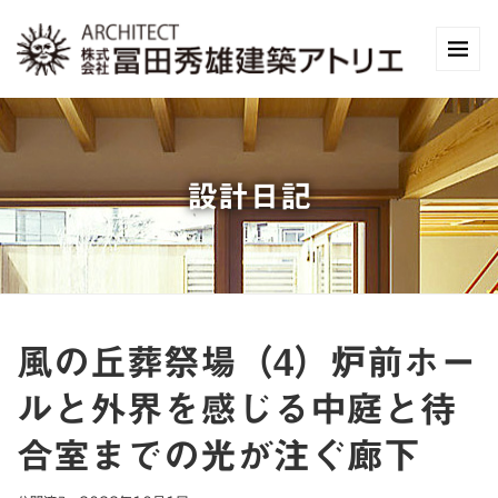
設計日記
風の丘葬祭場（4）炉前ホー
ルと外界を感じる中庭と待
合室までの光が注ぐ廊下