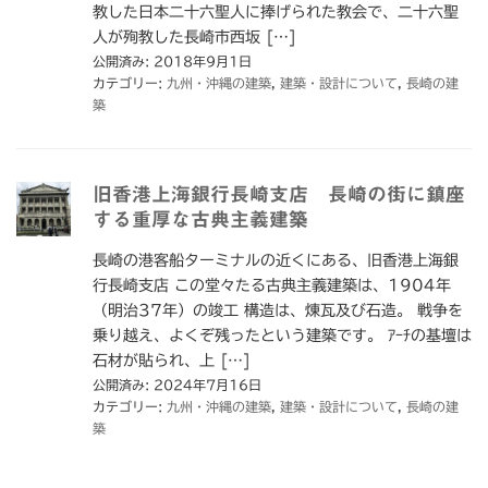
教した日本二十六聖人に捧げられた教会で、二十六聖
人が殉教した長崎市西坂 […]
公開済み: 2018年9月1日
カテゴリー:
九州・沖縄の建築
,
建築・設計について
,
長崎の建
築
旧香港上海銀行長崎支店 長崎の街に鎮座
する重厚な古典主義建築
長崎の港客船ターミナルの近くにある、旧香港上海銀
行長崎支店 この堂々たる古典主義建築は、1904年
（明治37年）の竣工 構造は、煉瓦及び石造。 戦争を
乗り越え、よくぞ残ったという建築です。 ｱｰﾁの基壇は
石材が貼られ、上 […]
公開済み: 2024年7月16日
カテゴリー:
九州・沖縄の建築
,
建築・設計について
,
長崎の建
築