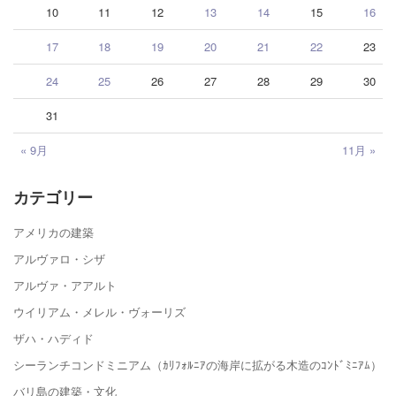
10
11
12
13
14
15
16
17
18
19
20
21
22
23
24
25
26
27
28
29
30
31
« 9月
11月 »
カテゴリー
アメリカの建築
アルヴァロ・シザ
アルヴァ・アアルト
ウイリアム・メレル・ヴォーリズ
ザハ・ハディド
シーランチコンドミニアム（ｶﾘﾌｫﾙﾆｱの海岸に拡がる木造のｺﾝﾄﾞﾐﾆｱﾑ）
バリ島の建築・文化