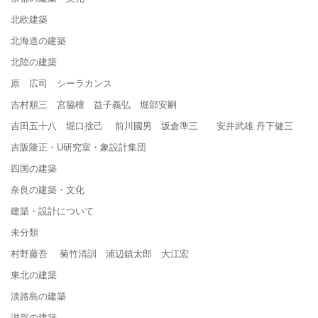
北欧建築
北海道の建築
北陸の建築
原 広司 シーラカンス
吉村順三 宮脇檀 益子義弘 堀部安嗣
吉田五十八 堀口捨己 前川國男 坂倉準三 安井武雄 丹下健三
吉阪隆正・U研究室・象設計集団
四国の建築
奈良の建築・文化
建築・設計について
未分類
村野藤吾 菊竹清訓 浦辺鎮太郎 大江宏
東北の建築
淡路島の建築
滋賀の建築