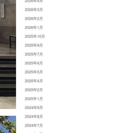
2026年4月
2026年3月
2026年2月
2026年1月
2025年10月
2025年9月
2025年7月
2025年6月
2025年5月
2025年4月
2025年2月
2025年1月
2024年9月
2024年8月
2024年7月