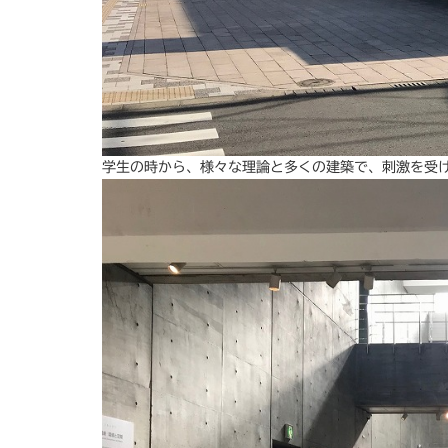
学生の時から、様々な理論と多くの建築で、刺激を受