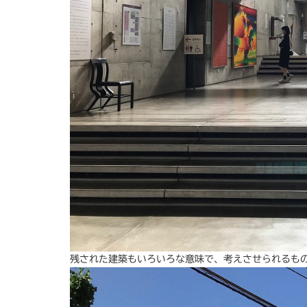
残された建築もいろいろな意味で、考えさせられるも