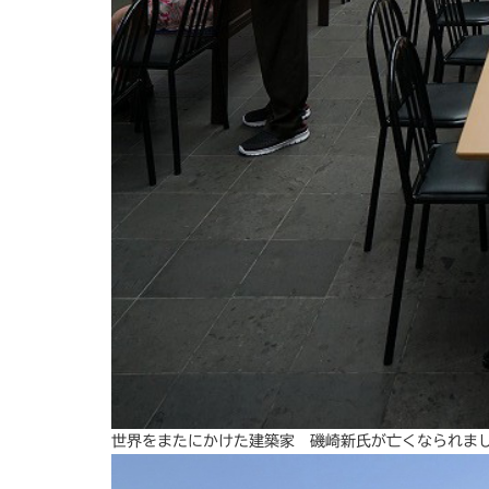
世界をまたにかけた建築家 磯崎新氏が亡くなられま