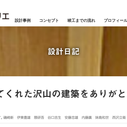
設計事例
コンセプト
竣工までの流れ
プロフィー
設計日記
てくれた沢山の建築をありがと
1月
1月
1月
1月
1月
1月
1月
1月
1月
1月
1月
1月
1月
1月
1月
1月
1月
2月
2月
2月
2月
2月
2月
2月
2月
2月
2月
2月
2月
2月
2月
2月
2月
2月
3月
3月
3月
3月
3月
3月
3月
3月
3月
3月
3月
3月
3月
3月
3月
3月
3月
5月
5月
5月
5月
5月
5月
5月
5月
5月
5月
5月
5月
5月
5月
5月
5月
5月
6月
6月
6月
6月
6月
6月
6月
6月
6月
6月
6月
6月
6月
6月
6月
6月
6月
7月
7月
7月
7月
7月
7月
7月
7月
7月
7月
7月
7月
7月
7月
7月
7月
7月
て
,
磯崎新 伊東豊雄 隈研吾 谷口吉生 安藤忠雄 内藤廣 妹島和世 西沢立衛