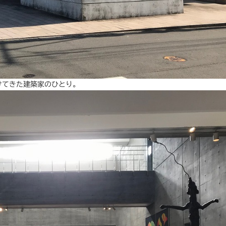
けてきた建築家のひとり。